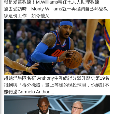
就是愛當教練！M.Williams轉任七六人助理教練
過去受訪時，Monty Williams就一再強調自己熱愛教
練這份工作，如今他又...
超越溜馬隊名宿 Anthony生涯總得分攀升歷史第19名
談到與「得分機器」畫上等號的現役球員，你絕對不
能錯過Carmelo Anthon...