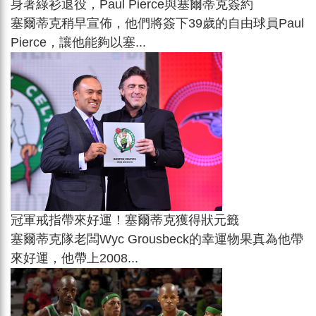
身著綠衫退役，Paul Pierce與塞爾蒂克簽約
塞爾蒂克稍早宣佈，他們將簽下39歲的自由球員Paul
Pierce，讓他能夠以塞...
冠軍戒指帶來好運！塞爾蒂克獲得狀元籤
塞爾蒂克隊老闆Wyc Grousbeck的幸運物果真為他帶
來好運，他帶上2008...