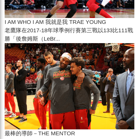
I AM WHO I AM 我就是我 TRAE YOUNG
老鷹隊在2017-18年球季例行賽第三戰以133比111戰
勝「後詹姆斯（LeBr...
最棒的導師－THE MENTOR