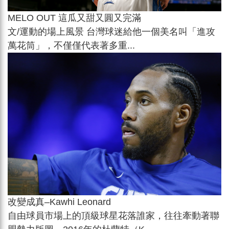
MELO OUT 這瓜又甜又圓又完滿
文/運動的場上風景 台灣球迷給他一個美名叫「進攻
萬花筒」，不僅僅代表著多重...
改變成真–Kawhi Leonard
自由球員市場上的頂級球星花落誰家，往往牽動著聯