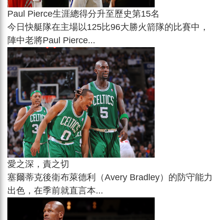
Paul Pierce生涯總得分升至歷史第15名
今日快艇隊在主場以125比96大勝火箭隊的比賽中，
陣中老將Paul Pierce...
愛之深，責之切
塞爾蒂克後衛布萊德利（Avery Bradley）的防守能力
出色，在季前就直言本...