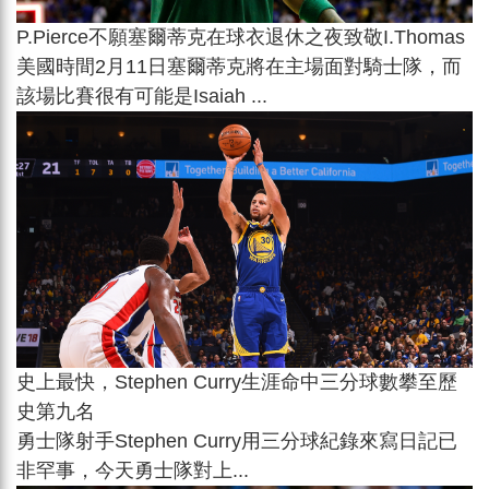
P.Pierce不願塞爾蒂克在球衣退休之夜致敬I.Thomas
美國時間2月11日塞爾蒂克將在主場面對騎士隊，而
該場比賽很有可能是Isaiah ...
史上最快，Stephen Curry生涯命中三分球數攀至歷
史第九名
勇士隊射手Stephen Curry用三分球紀錄來寫日記已
非罕事，今天勇士隊對上...