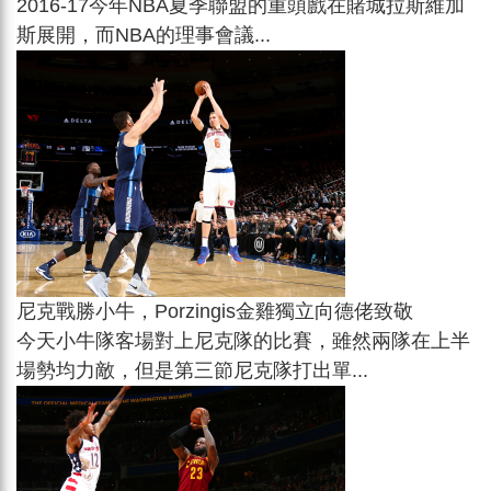
2016-17今年NBA夏季聯盟的重頭戲在賭城拉斯維加
斯展開，而NBA的理事會議...
尼克戰勝小牛，Porzingis金雞獨立向德佬致敬
今天小牛隊客場對上尼克隊的比賽，雖然兩隊在上半
場勢均力敵，但是第三節尼克隊打出單...