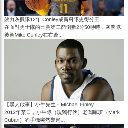
效力灰熊隊12年 Conley成新科隊史得分王
在面對勇士隊的比賽第二節倒數2分50秒時，灰熊隊
後衛Mike Conley在右邊...
【尋人啟事】小牛先生－Michael Finley
2012年某日，小牛隊（現獨行俠）老闆庫班（Mark
Cuban）的手機突然響起...