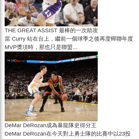
THE GREAT ASSIST 最棒的一次助攻
當 Curry 站在台上，繼前一個球季之後再度蟬聯年度
MVP獎項時，那也只是聯盟...
DeMar DeRozan成為暴龍隊史得分王
DeMar DeRozan在今天對上勇士隊的比賽中以23投