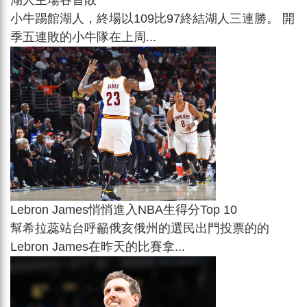
小牛踢館湖人，終場以109比97終結湖人三連勝。 開
季五連敗的小牛隊在上周...
Lebron James悄悄進入NBA生得分Top 10
幫希拉蕊站台呼籲俄亥俄州的選民出門投票的的
Lebron James在昨天的比賽拿...