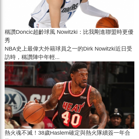
稱讚Doncic超齡球風 Nowitzki：比我剛進聯盟時更優
秀
NBA史上最偉大外籍球員之一的Dirk Nowitzki近日受
訪時，稱讚陣中年輕...
熱火魂不滅！38歲Haslem確定與熱火隊續簽一年合