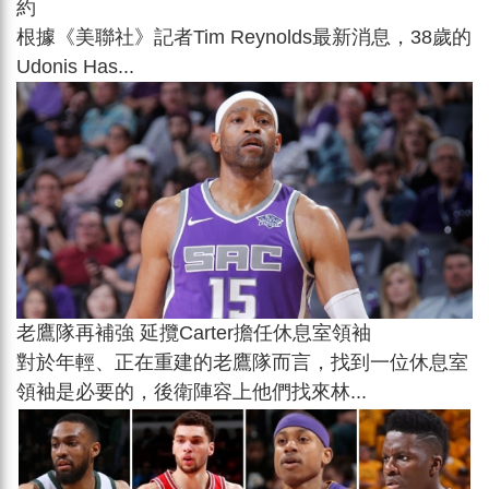
約
根據《美聯社》記者Tim Reynolds最新消息，38歲的
Udonis Has...
老鷹隊再補強 延攬Carter擔任休息室領袖
對於年輕、正在重建的老鷹隊而言，找到一位休息室
領袖是必要的，後衛陣容上他們找來林...