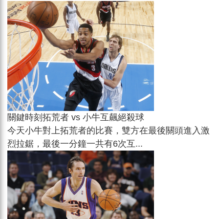
關鍵時刻拓荒者 vs 小牛互飆絕殺球
今天小牛對上拓荒者的比賽，雙方在最後關頭進入激
烈拉鋸，最後一分鐘一共有6次互...