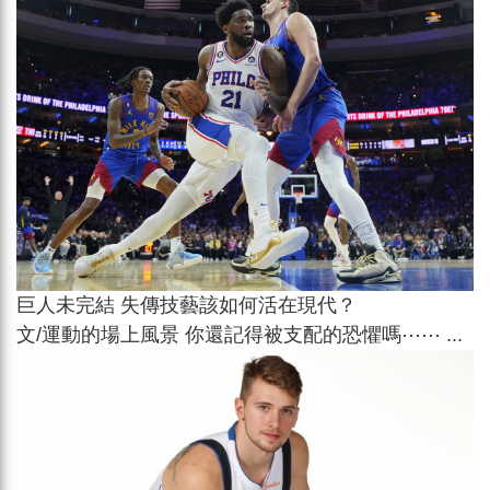
巨人未完結 失傳技藝該如何活在現代？
文/運動的場上風景 你還記得被支配的恐懼嗎⋯⋯ ...