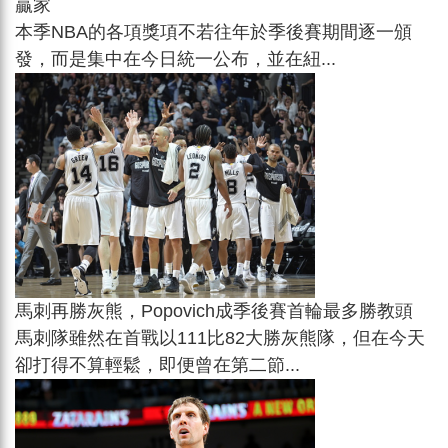
贏家
本季NBA的各項獎項不若往年於季後賽期間逐一頒
發，而是集中在今日統一公布，並在紐...
馬刺再勝灰熊，Popovich成季後賽首輪最多勝教頭
馬刺隊雖然在首戰以111比82大勝灰熊隊，但在今天
卻打得不算輕鬆，即便曾在第二節...