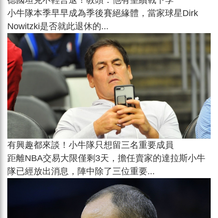
小牛隊本季早早成為季後賽絕緣體，當家球星Dirk
Nowitzki是否就此退休的...
有興趣都來談！小牛隊只想留三名重要成員
距離NBA交易大限僅剩3天，擔任賣家的達拉斯小牛
隊已經放出消息，陣中除了三位重要...