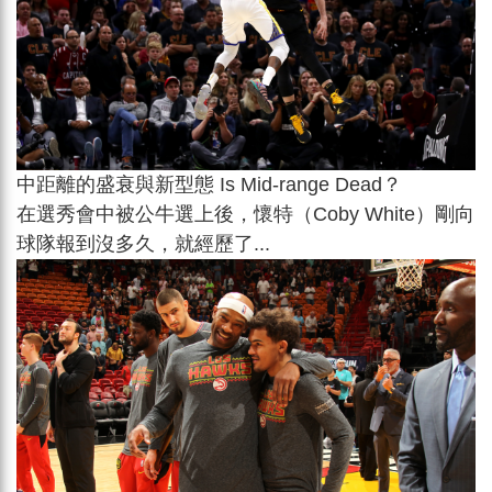
中距離的盛衰與新型態 Is Mid-range Dead？
在選秀會中被公牛選上後，懷特（Coby White）剛向
球隊報到沒多久，就經歷了...