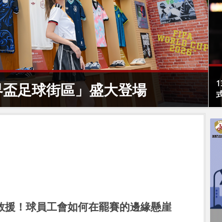
6 世界盃足球街區」盛大登場
救援！球員工會如何在罷賽的邊緣懸崖