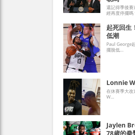
還記得季後賽
經再度停擺嗎？
起死回生！
低潮
Paul Ge
擺脫低...
Lonnie
在休賽季大改造的
W...
Jayle
78歲的拳