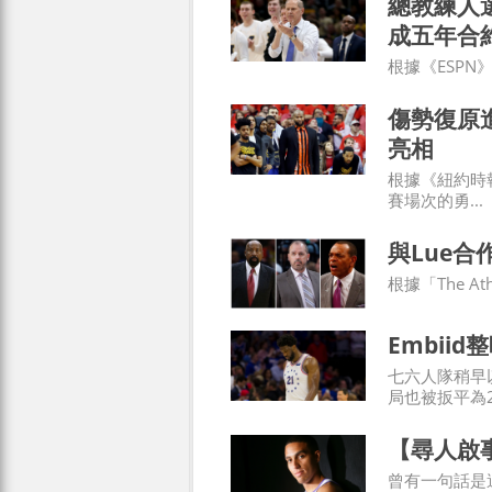
總教練人選
成五年合
根據《ESPN》記
傷勢復原進
亮相
根據《紐約時報
賽場次的勇...
與Lue
根據「The At
Embii
七六人隊稍早
局也被扳平為2勝
【尋人啟事
曾有一句話是