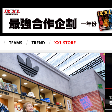
TEAMS
TREND
XXL STORE
1
發