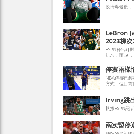
疫情爆發後，Ja
LeBron 
2023梯
ESPN釋出針
排名，而Le...
停賽兩樣
NBA停賽已
方式，但目前仍以
Irvin
根據ESPN記者Adr
兩次暫停選
聽牌的暴龍隊