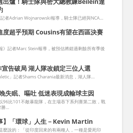
出爐！騎士隊與密大總教練Beilein達
約
者Adrian Wojnarowski報導，騎士隊已經與NCA...
度超乎預期 Cousins有望在西區決賽
》記者Marc Stein報導，被預估將錯過剩餘所有季後
合作宣告破局 湖人隊改鎖定三位人選
hletic」記者Shams Charania最新消息，湖人隊...
d整晚失眠、嘔吐 低迷表現成輸球主因
以96比101不敵暴龍隊，在主場吞下系列賽第二敗，戰
...
】「環球」人生－Kevin Martin
這麼說的：「從印度回來的有兩種人，一種是愛死印