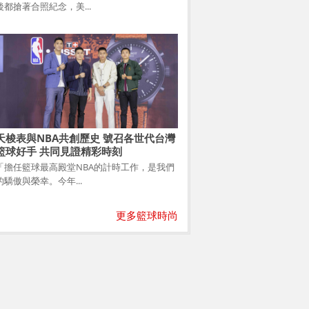
後都搶著合照紀念，美...
天梭表與NBA共創歷史 號召各世代台灣
籃球好手 共同見證精彩時刻
「擔任籃球最高殿堂NBA的計時工作，是我們
的驕傲與榮幸。今年...
更多籃球時尚