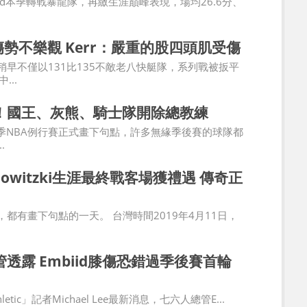
onard本季轉戰暴龍隊，再繳生涯巔峰表現，場均26.6分、
ns傷勢不樂觀 Kerr：嚴重的股四頭肌受傷
稍早不僅以131比135不敵老八快艇隊，系列戰被扳平
...
！國王、灰熊、騎士隊開除總教練
年球季NBA例行賽正式畫下句點，許多無緣季後賽的球隊都
.
Nowitzki生涯最終戰客場獲禮遇 傳奇正
都有畫下句點的一天。 台灣時間2019年4月11日，
透露 Embiid膝傷恐錯過季後賽首輪
hletic」記者Michael Lee最新消息，七六人總管E...