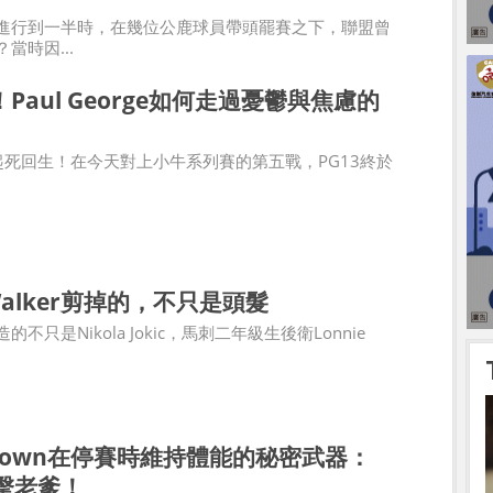
進行到一半時，在幾位公鹿球員帶頭罷賽之下，聯盟曾
當時因...
Paul George如何走過憂鬱與焦慮的
orge起死回生！在今天對上小牛系列賽的第五戰，PG13終於
 Walker剪掉的，不只是頭髮
不只是Nikola Jokic，馬刺二年級生後衛Lonnie
n Brown在停賽時維持體能的秘密武器：
擊老爹！