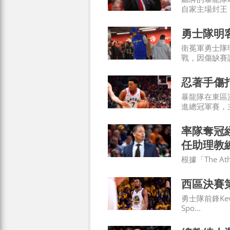
自家主場封王，
勇士隊明客
衛冕軍勇士隊
戰，因傷缺賽許
忍著手傷打
暴龍隊在東區
進總冠軍賽，主控
率隊奪冠
任助理教
根據「The At
西區決賽第
勇士隊前鋒Kev
Spo...