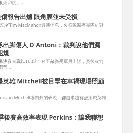
死印度。...
n眼傷報告出爐 眼角膜並未受損
》記者Tim MacMahon最新消息，火箭隊醫療團隊針對
出腳傷人 D'Antoni：裁判說他們漏
犯規
準決賽首戰以100比104不敵衛冕軍勇士隊，賽後火箭
音...
英雄 Mitchell被目擊在車禍現場照顧
novan Mitchell場內外的表現，都越來越有鹽湖城英雄
d季後賽高效率表現 Perkins：讓我聯想