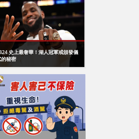
1324 史上最奢華！湖人冠軍戒頒發儀
式的秘密