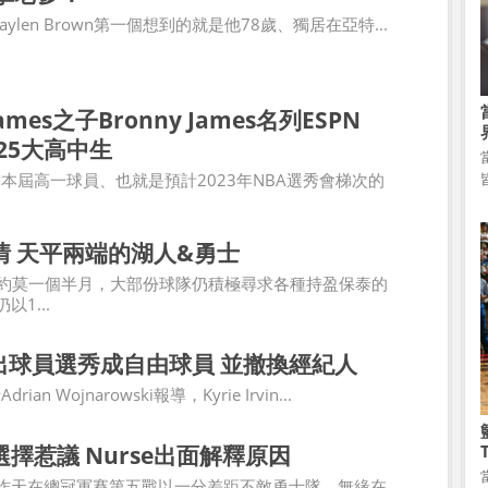
ylen Brown第一個想到的就是他78歲、獨居在亞特...
James之子Bronny James名列ESPN
次25大高中生
對本屆高一球員、也就是預計2023年NBA選秀會梯次的
情 天平兩端的湖人&勇士
經約莫一個半月，大部份球隊仍積極尋求各種持盈保泰的
1...
g跳出球員選秀成自由球員 並撤換經紀人
ian Wojnarowski報導，Kyrie Irvin...
擇惹議 Nurse出面解釋原因
昨天在總冠軍賽第五戰以一分差距不敵勇士隊，無緣在