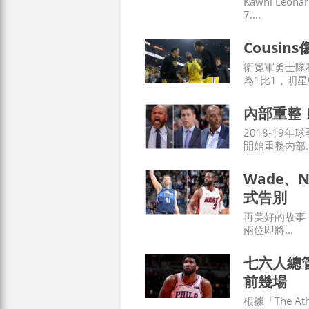
Kawhi Le
7....
Cousi
衛冕軍勇士隊
為1比1，明星中
內部重整
2018-19
開始重整內部..
Wade、
式告別
再美好的故事，
兩位即將...
七六人總管
前幾場
根據「The At