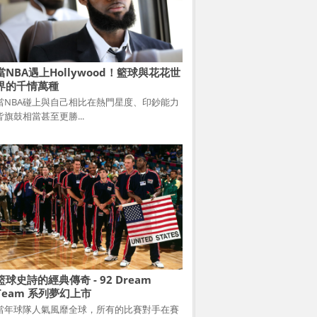
當NBA遇上Hollywood！籃球與花花世
界的千情萬種
當NBA碰上與自己相比在熱門星度、印鈔能力
皆旗鼓相當甚至更勝...
籃球史詩的經典傳奇 - 92 Dream
Team 系列夢幻上市
當年球隊人氣風靡全球，所有的比賽對手在賽