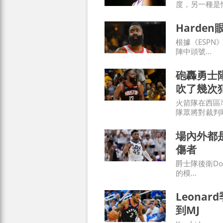
度，另一種是恨
Harde
根據《ESPN
陣中頭號...
砲轟勇士隊
吹了幾次
火箭隊在西區
隊眾將對裁判哨
場內外都是
傷者
爵士隊後衛Do
的模...
Leonar
到MJ