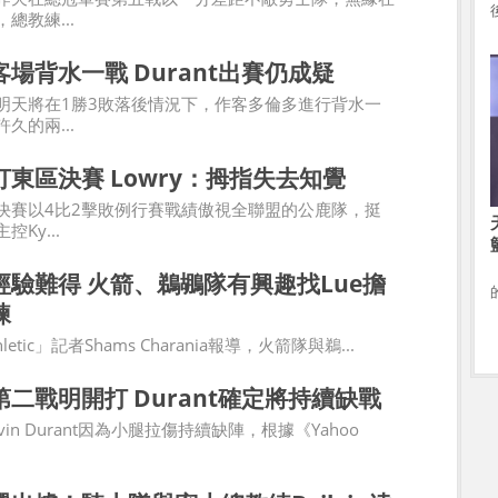
總教練...
場背水一戰 Durant出賽仍成疑
明天將在1勝3敗落後情況下，作客多倫多進行背水一
久的兩...
東區決賽 Lowry：拇指失去知覺
決賽以4比2擊敗例行賽戰績傲視全聯盟的公鹿隊，挺
Ky...
經驗難得 火箭、鵜鶘隊有興趣找Lue擔
練
hletic」記者Shams Charania報導，火箭隊與鵜...
二戰明開打 Durant確定將持續缺戰
in Durant因為小腿拉傷持續缺陣，根據《Yahoo