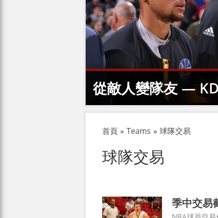
從敵人變隊友 — K
首頁
»
Teams
»
球隊交易
球隊交易
季中交易
NBA球員交