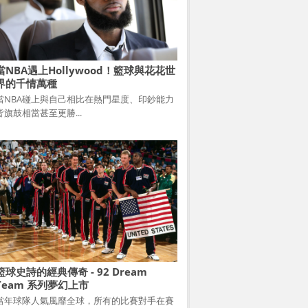
當NBA遇上Hollywood！籃球與花花世
界的千情萬種
當NBA碰上與自己相比在熱門星度、印鈔能力
皆旗鼓相當甚至更勝...
籃球史詩的經典傳奇 - 92 Dream
Team 系列夢幻上市
當年球隊人氣風靡全球，所有的比賽對手在賽