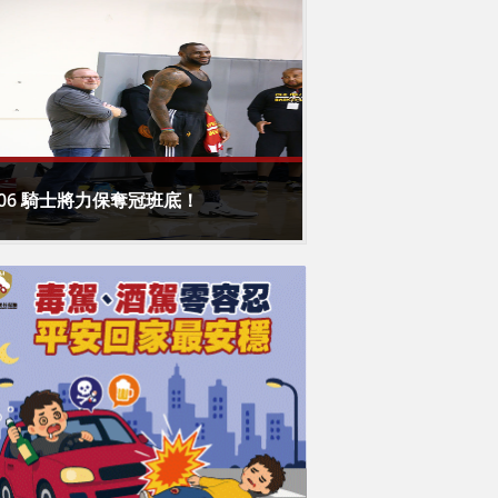
206 騎士將力保奪冠班底！