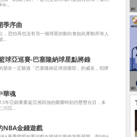
中...
開季序曲
史上，恐怕再也沒有另一個球星的動向會如此牽動所有人
..
冠籃球亞巡賽-巴塞隆納球星點將錄
的朋友一定聽過「巴塞隆納足球俱樂部」的威名，招牌
中華魂
013年亞錦賽重返亞洲四強的榮耀時刻仍歷歷在目，未
川亞...
的NBA金錢遊戲
今年NBA夏季聯盟的重頭戲在賭城拉斯維加斯展開，而NBA