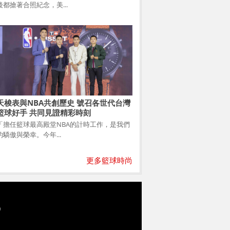
後都搶著合照紀念，美...
天梭表與NBA共創歷史 號召各世代台灣
籃球好手 共同見證精彩時刻
「擔任籃球最高殿堂NBA的計時工作，是我們
的驕傲與榮幸。今年...
更多籃球時尚
9