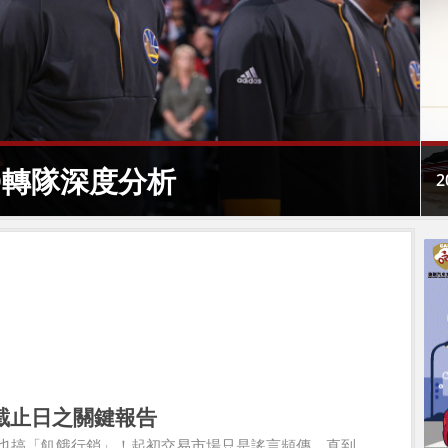
D轉隊深度分析
截止日之關鍵報告
易也搞「飢餓行銷」！起初交易市場只是謠言頻傳，直到