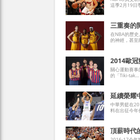
這季2月19日季
三重奏的
在NBA的歷
的神經，甚至能.
2014歐
關心運動賽事
的「Tiki-tak...
延續榮耀
中華男籃在2
料在出征今年仁
頂薪時代
2016-17