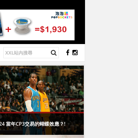
224 當年CP3交易的蝴蝶效應？!