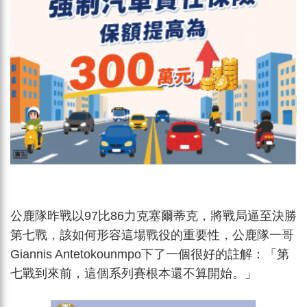
公鹿隊昨戰以97比86力克塞爾蒂克，將戰局逼至決勝
第七戰，該如何形容這場戰役的重要性，公鹿隊一哥
Giannis Antetokounmpo下了一個很好的註解：「第
七戰到來前，這個系列賽根本還不算開始。」