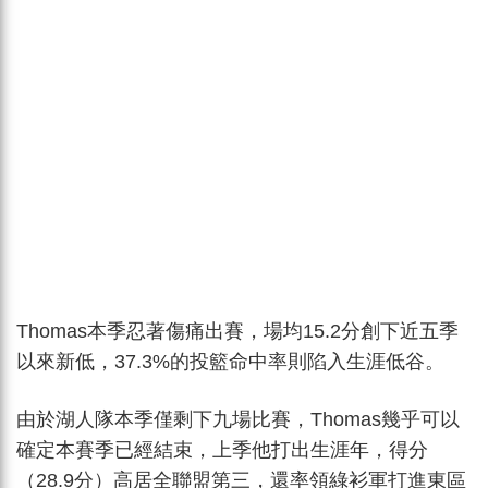
Thomas本季忍著傷痛出賽，場均15.2分創下近五季
以來新低，37.3%的投籃命中率則陷入生涯低谷。
由於湖人隊本季僅剩下九場比賽，Thomas幾乎可以
確定本賽季已經結束，上季他打出生涯年，得分
（28.9分）高居全聯盟第三，還率領綠衫軍打進東區