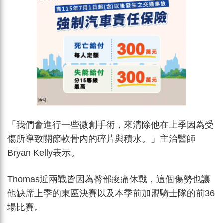
「我們會進行一些微創手術，來清除他在上季因為受
傷所導致關節軟骨內的碎片與積水。」主治醫師
Bryan Kelly表示。
Thomas近兩戰皆因為臀部痠痛休戰，這個傷勢也讓
他缺席上季的東區決賽以及本季前加盟騎士隊的前36
場比賽。