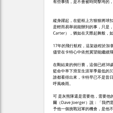
有些事情，是不會被時間擊垮的
縱身躍起，在籃框上方狠狠將球扣
是輕而易舉就能辦到的事，只是，
Carter），猶如在天際起舞般，
17年的飛行航程，這架啟程於加拿大
儘管在卡特心中依然冀望能繼續
在剛結束的例行賽，這個已經38
籃命中率下滑至生涯單季最低的33.3
誰都看得出來，卡特早已不是昔
呼風喚雨。
可 是灰熊隊還是需要他，需要他
爾（Dave Joerger）說：
予他一個挑戰冠軍的機會，是他不