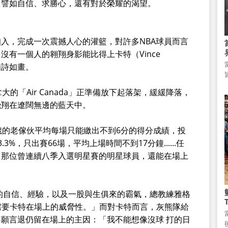
，譬如自信、求勝心，還有對於榮耀的渴望。
入，完成一次震撼人心的灌籃，對許多NBA球員而言
沒有一個人的翱翔身影能比得上卡特（Vince
如詩如畫。
的「Air Canada」正準備放下起落架，緩緩降落，
飛翔在遼闊無邊的藍天中。
歲的老傢伙平均每場只能繳出不到6分的得分成績，投
%，只出賽66場，平均上場時間不到17分鐘......任
日那位曾連續八季入選明星賽的明星球員，還能在場上
的自信、經驗，以及一股與生俱來的霸氣，總教練雅格
「我們需要卡特在場上的威脅性。」而對卡特而言，灰熊隊給
願言退仍留在場上的主因：「我不能想像沒球 打的日