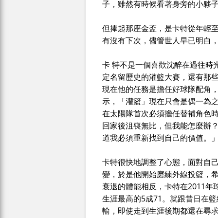
子，雖然有時候看著身旁的小夥
但捧起那座金盃，是卡特從年輕
有沒有下次，儘管世人早已明白
卡 特不是一個喜歡沈醉在過往時
定名留歷史的灌籃大賽，還有那些
現在他的任務是擔任好球隊配角
示，「灌籃」現在只會是偶一為之
在太陽隊首次必須擔任替補角色
回家後沮喪無比，但我能怎麼辦？
道我必須重新找到自己的價值。
卡特很快地調整了心態，面對自己
變，於是他開始磨練外線投籃，
衰退的體能相反，卡特在2011
生涯最高的5成71。就跟昔日在籃網
輸，即使走到生涯後期都還在尋