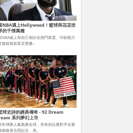
當NBA遇上Hollywood！籃球與花花世
界的千情萬種
當NBA碰上與自己相比在熱門星度、印鈔能力
皆旗鼓相當甚至更勝...
籃球史詩的經典傳奇 - 92 Dream
Team 系列夢幻上市
當年球隊人氣風靡全球，所有的比賽對手在賽
後都搶著合照紀念，美...