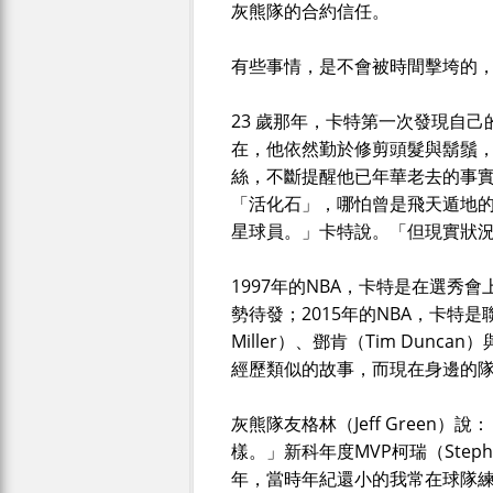
灰熊隊的合約信任。
有些事情，是不會被時間擊垮的
23 歲那年，卡特第一次發現自
在，他依然勤於修剪頭髮與鬍鬚，
絲，不斷提醒他已年華老去的事實
「活化石」，哪怕曾是飛天遁地的
星球員。」卡特說。「但現實狀
1997年的NBA，卡特是在選秀
勢待發；2015年的NBA，卡特是
Miller）、鄧肯（Tim Dunca
經歷類似的故事，而現在身邊的
灰熊隊友格林（Jeff Green
樣。」新科年度MVP柯瑞（Step
年，當時年紀還小的我常在球隊