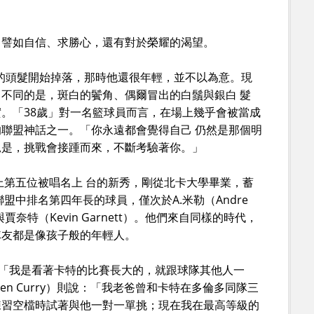
，譬如自信、求勝心，還有對於榮耀的渴望。
己的頭髮開始掉落，那時他還很年輕，並不以為意。現
不同的是，斑白的鬢角、偶爾冒出的白鬚與銀白 髮
。「38歲」對一名籃球員而言，在場上幾乎會被當成
聯盟神話之一。「你永遠都會覺得自己 仍然是那個明
況是，挑戰會接踵而來，不斷考驗著你。」
會上第五位被唱名上 台的新秀，剛從北卡大學畢業，蓄
聯盟中排名第四年長的球員，僅次於A.米勒（Andre
n）與賈奈特（Kevin Garnett）。他們來自同樣的時代，
隊友都是像孩子般的年輕人。
）說：「我是看著卡特的比賽長大的，就跟球隊其他人一
hen Curry）則說：「我老爸曾和卡特在多倫多同隊三
練習空檔時試著與他一對一單挑；現在我在最高等級的