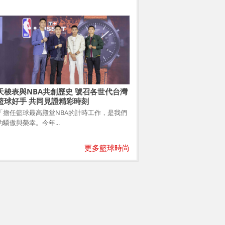
天梭表與NBA共創歷史 號召各世代台灣
籃球好手 共同見證精彩時刻
「擔任籃球最高殿堂NBA的計時工作，是我們
的驕傲與榮幸。今年...
更多籃球時尚