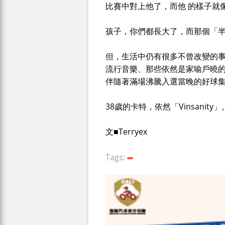
比賽中對上他了，而他 的樣子就
孩子，你們都長大了，而那個「
但，生活中仍有很多不曾改變的事
流行音樂、那些依然是家喻戶曉
伴隨著滿場沸騰入選當晚的好球
38歲的卡特，依然「Vinsanity」
文■Terryex
Tags: