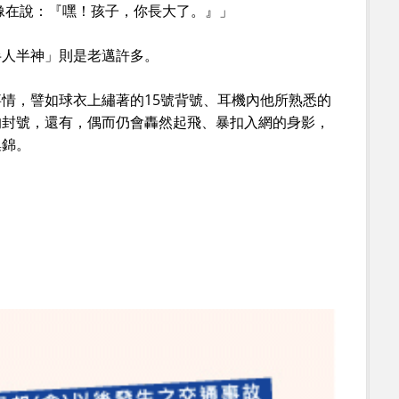
像在說：『嘿！孩子，你長大了。』」
半人半神」則是老邁許多。
情，譬如球衣上繡著的15號背號、耳機內他所熟悉的
的封號，還有，偶而仍會轟然起飛、暴扣入網的身影，
集錦。
。