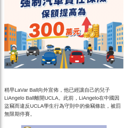
稍早LaVar Ball向外宣佈，他已經讓自己的兒子
LiAngelo Ball離開UCLA。此前，LiAngelo在中國因
盜竊而違反UCLA學生行為守則中的偷竊條款，被罰
無限期停賽。