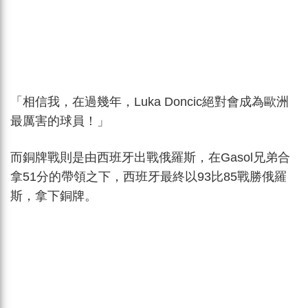
「相信我，在過幾年，Luka Doncic絕對會成為歐洲
最厲害的球員！」
而銅牌戰則是由西班牙出戰俄羅斯，在Gasol兄弟合
拿51分的帶領之下，西班牙最終以93比85戰勝俄羅
斯，拿下銅牌。