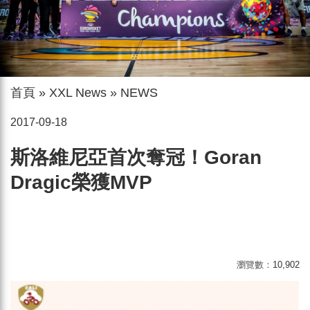
首頁
»
XXL News
»
NEWS
2017-09-18
斯洛維尼亞首次奪冠！Goran
Dragic榮獲MVP
瀏覽數：
10,902