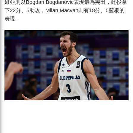
維亞則以Bogdan Bogdanovic表現最為突出，此役拿
下22分、5助攻，Milan Macvan則有18分、5籃板的
表現。