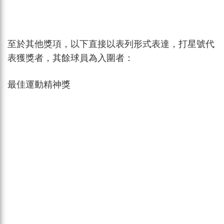
至於其他獎項，以下直接以表列形式表達，打星號代
表獲獎者，其餘球員為入圍者：
最佳運動精神獎