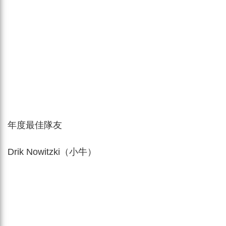
年度最佳隊友
Drik Nowitzki（小牛）