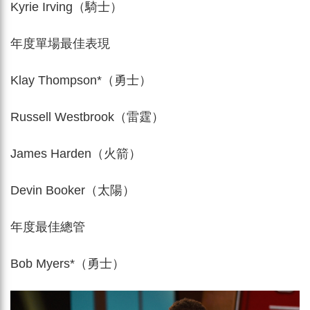
Kyrie Irving（騎士）
年度單場最佳表現
Klay Thompson*（勇士）
Russell Westbrook（雷霆）
James Harden（火箭）
Devin Booker（太陽）
年度最佳總管
Bob Myers*（勇士）