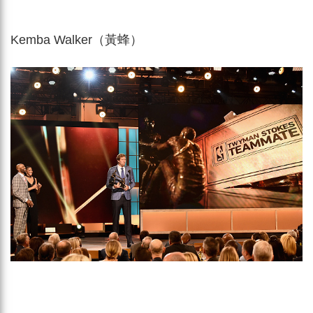
Kemba Walker（黃蜂）