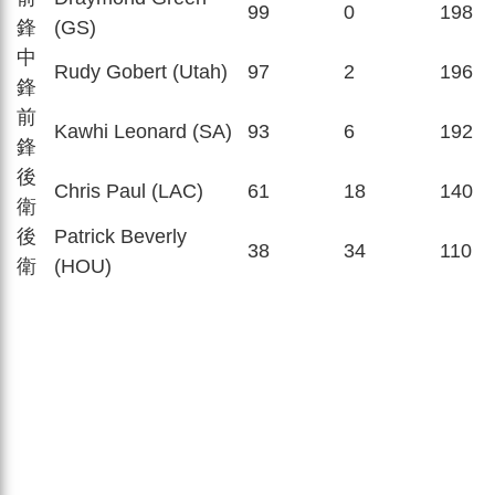
99
0
198
鋒
(GS)
中
Rudy Gobert (Utah)
97
2
196
鋒
前
Kawhi Leonard (SA)
93
6
192
鋒
後
Chris Paul (LAC)
61
18
140
衛
後
Patrick Beverly
38
34
110
衛
(HOU)