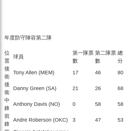
年度防守陣容第二隊
位
第一隊票
第二隊票
總
球員
置
數
數
分
後
Tony Allen (MEM)
17
46
80
衛
後
Danny Green (SA)
21
26
68
衛
中
Anthony Davis (NO)
0
58
58
鋒
前
Andre Roberson (OKC)
3
47
53
鋒