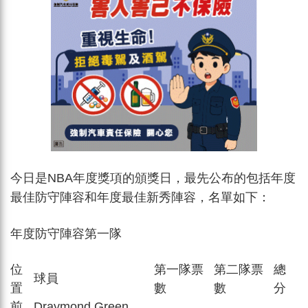
今日是NBA年度獎項的頒獎日，最先公布的包括年度
最佳防守陣容和年度最佳新秀陣容，名單如下：
年度防守陣容第一隊
位
第一隊票
第二隊票
總
球員
置
數
數
分
前
Draymond Green