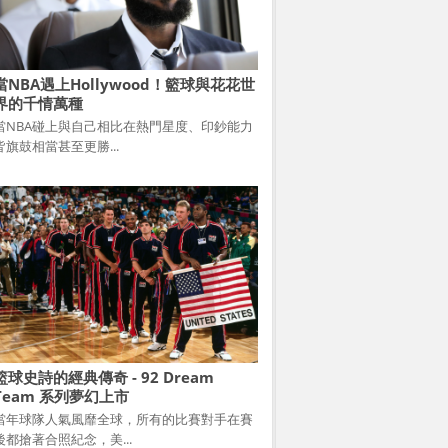
當NBA遇上Hollywood！籃球與花花世
界的千情萬種
當NBA碰上與自己相比在熱門星度、印鈔能力
皆旗鼓相當甚至更勝...
籃球史詩的經典傳奇 - 92 Dream
Team 系列夢幻上市
當年球隊人氣風靡全球，所有的比賽對手在賽
後都搶著合照紀念，美...