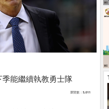
r希望下季能繼續執教勇士隊
瀏覽數：
5,011