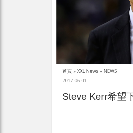
首頁
»
XXL News
»
NEWS
2017-06-01
Steve Ker