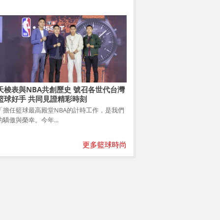
天梭表與NBA共創歷史 號召各世代台灣
籃球好手 共同見證精彩時刻
「擔任籃球最高殿堂NBA的計時工作，是我們
的驕傲與榮幸。今年...
更多籃球時尚