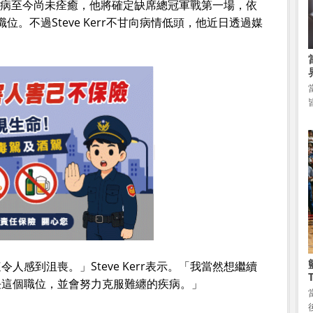
罹患的怪病至今尚未痊癒，他將確定缺席總冠軍戰第一場，依
其職位。不過Steve Kerr不甘向病情低頭，他近日透過媒
人感到沮喪。」Steve Kerr表示。「我當然想繼續
任這個職位，並會努力克服難纏的疾病。」