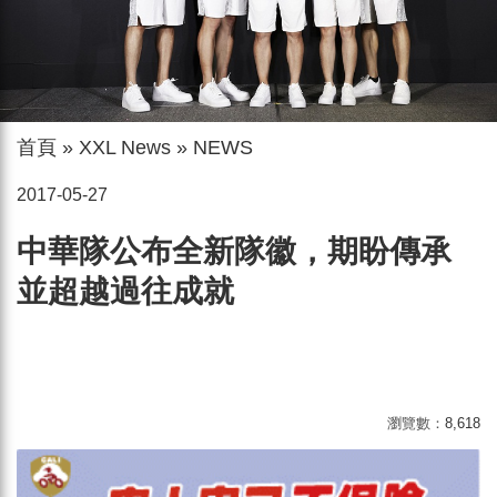
首頁
»
XXL News
»
NEWS
2017-05-27
中華隊公布全新隊徽，期盼傳承
並超越過往成就
瀏覽數：
8,618