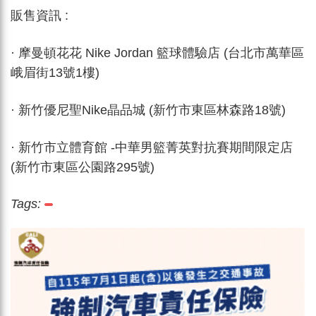
販售資訊
:
· 摩曼頓花花 Nike Jordan 籃球體驗店 (台北市萬華區
峨眉街13號1樓)
· 新竹優尼聖Nike晶品城 (新竹市東區林森路18號)
· 新竹市立體育館 -中華男籃菁英對抗賽期間限定店
(新竹市東區公園路295號)
Tags: