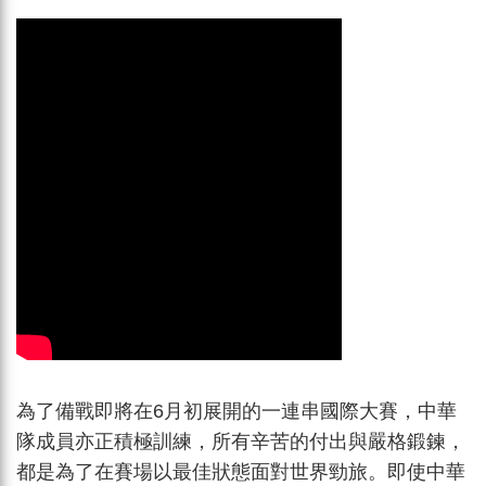
為了備戰即將在6月初展開的一連串國際大賽，中華
隊成員亦正積極訓練，所有辛苦的付出與嚴格鍛鍊，
都是為了在賽場以最佳狀態面對世界勁旅。即使中華