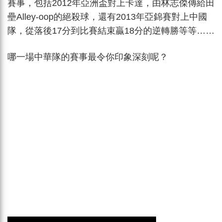
賽事，包括2012年亞洲盃對上卡達，由林志傑傳給田
壘Alley-oop的絕殺球，還有2013年亞錦賽對上中國
隊，從落後17分到比賽結束贏18分的逆轉勝等等……
哪一場中華隊的賽事最令你印象深刻呢？