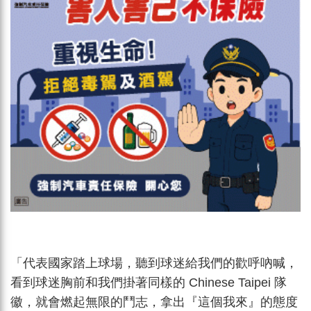
「代表國家踏上球場，聽到球迷給我們的歡呼吶喊，
看到球迷胸前和我們掛著同樣的 Chinese Taipei 隊
徽，就會燃起無限的鬥志，拿出『這個我來』的態度