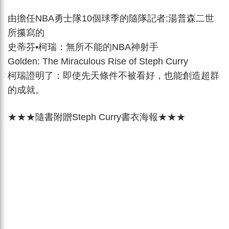
由擔任NBA勇士隊10個球季的隨隊記者:湯普森二世
所攥寫的
史蒂芬•柯瑞：無所不能的NBA神射手
Golden: The Miraculous Rise of Steph Curry
柯瑞證明了：即使先天條件不被看好，也能創造超群
的成就。
★★★隨書附贈Steph Curry書衣海報★★★