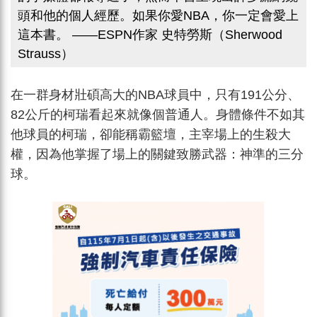
頭和他的個人經歷。如果你愛NBA，你一定會愛上
這本書。 ——ESPN作家 史特勞斯（Sherwood
Strauss）
在一群身材壯碩高大的NBA球員中，只有191公分、
82公斤的柯瑞看起來就像個普通人。身體條件不如其
他球員的柯瑞，卻能稱霸籃壇，主宰場上的生殺大
權，因為他掌握了場上的關鍵致勝武器：神準的三分
球。