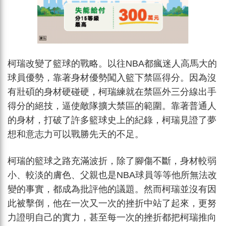
柯瑞改變了籃球的戰略。以往NBA都瘋迷人高馬大的
球員優勢，靠著身材優勢闖入籃下禁區得分。因為沒
有壯碩的身材硬碰硬，柯瑞練就在禁區外三分線出手
得分的絕技，逼使敵隊擴大禁區的範圍。靠著普通人
的身材，打破了許多籃球史上的紀錄，柯瑞見證了夢
想和意志力可以戰勝先天的不足。
柯瑞的籃球之路充滿波折，除了腳傷不斷，身材較弱
小、較淡的膚色、父親也是NBA球員等等他所無法改
變的事實，都成為批評他的議題。然而柯瑞並沒有因
此被擊倒，他在一次又一次的挫折中站了起來，更努
力證明自己的實力，甚至每一次的挫折都把柯瑞推向