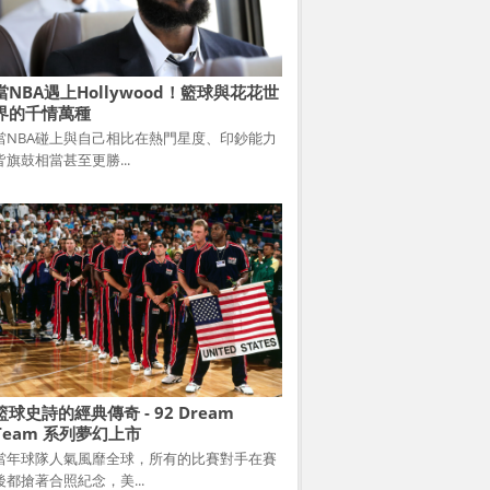
當NBA遇上Hollywood！籃球與花花世
界的千情萬種
當NBA碰上與自己相比在熱門星度、印鈔能力
皆旗鼓相當甚至更勝...
籃球史詩的經典傳奇 - 92 Dream
Team 系列夢幻上市
當年球隊人氣風靡全球，所有的比賽對手在賽
後都搶著合照紀念，美...