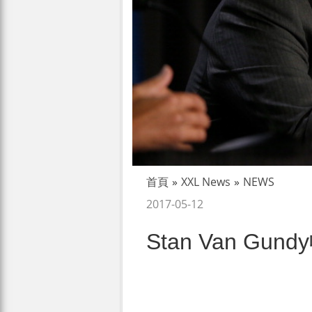
首頁
»
XXL News
»
NEWS
2017-05-12
Stan Van G