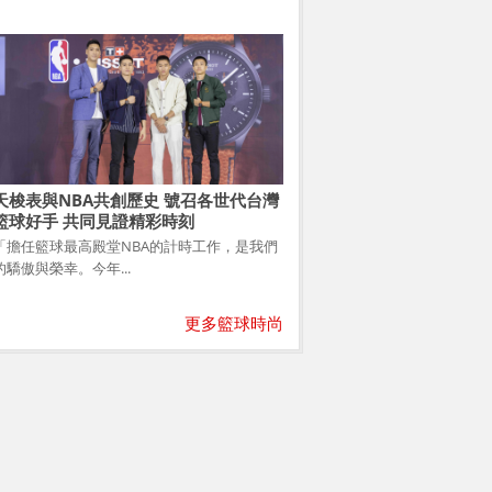
天梭表與NBA共創歷史 號召各世代台灣
籃球好手 共同見證精彩時刻
「擔任籃球最高殿堂NBA的計時工作，是我們
的驕傲與榮幸。今年...
更多籃球時尚