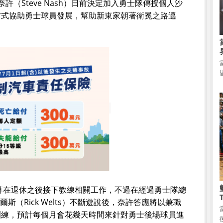
許（Steve Nash）日前決定加入勇士隊傳授個人沙
方式協助勇士球員發展，幫助新東家朝著衛冕之路邁
算在退休之後接下教練相關工作，不過在經過勇士隊總
裁威爾斯（Rick Welts）不斷遊說後，奈許答應將以兼職
訓練，預計每個月會花幾天時間來針對勇士後場球員進