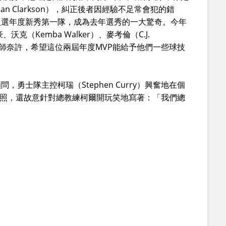
an Clarkson），糾正後者因經驗不足常會犯的錯
入選年度新秀第一隊，成為去年選秀的一大驚奇。今年
克（Kemba Walker）、麥考倫（C.J.
紛拜師奈許，希望這位兩屆年度MVP能給予他們一些球技
勇士隊主控柯瑞（Stephen Curry）興奮地在個
許的合照，還故意針對總教練柯爾開玩笑地寫著：「我們總