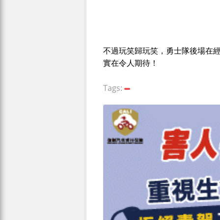
不過玩笑歸玩笑，勇士隊後場在
實在令人期待！
Tags: