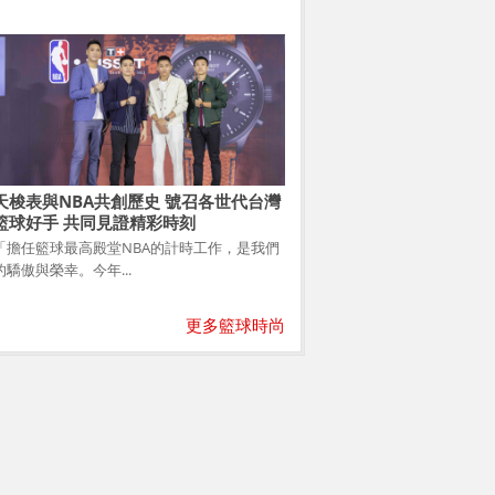
天梭表與NBA共創歷史 號召各世代台灣
籃球好手 共同見證精彩時刻
「擔任籃球最高殿堂NBA的計時工作，是我們
的驕傲與榮幸。今年...
更多籃球時尚