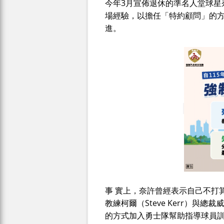
今年3月宣佈退休的準名人堂球星奈
場經驗，以擔任「特約顧問」的
進。
事 實上，奈許曾經表示自己不打
教練柯爾（Steve Kerr）與總
的方式加入勇士隊幫助指導球員