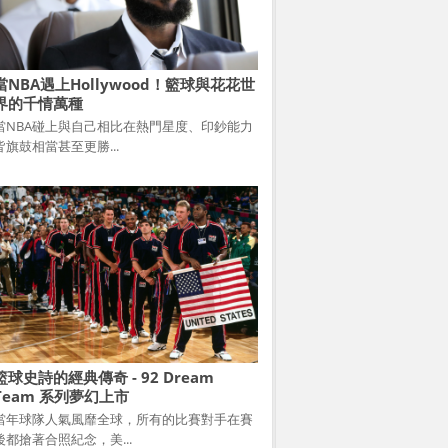
當NBA遇上Hollywood！籃球與花花世
界的千情萬種
當NBA碰上與自己相比在熱門星度、印鈔能力
皆旗鼓相當甚至更勝...
籃球史詩的經典傳奇 - 92 Dream
Team 系列夢幻上市
當年球隊人氣風靡全球，所有的比賽對手在賽
後都搶著合照紀念，美...