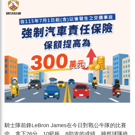
騎士隊前鋒LeBron James在今日對戰公牛隊的比賽
中，拿下26分、10籃板、8助攻的成績，雖然球隊終