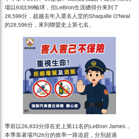
場以93比99輸球，但LeBron生涯總得分來到了
28,599分，超越去年入選名人堂的Shaquille O'Neal
的28,596分，來到聯盟史上第七名。
季前以26,833分排在史上第11名的LeBron James，
本季靠著場均26分的效率一路追趕，分別超過