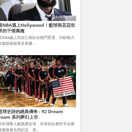
當NBA遇上Hollywood！籃球與花花世
界的千情萬種
當NBA碰上與自己相比在熱門星度、印鈔能力
皆旗鼓相當甚至更勝...
籃球史詩的經典傳奇 - 92 Dream
Team 系列夢幻上市
當年球隊人氣風靡全球，所有的比賽對手在賽
後都搶著合照紀念，美...