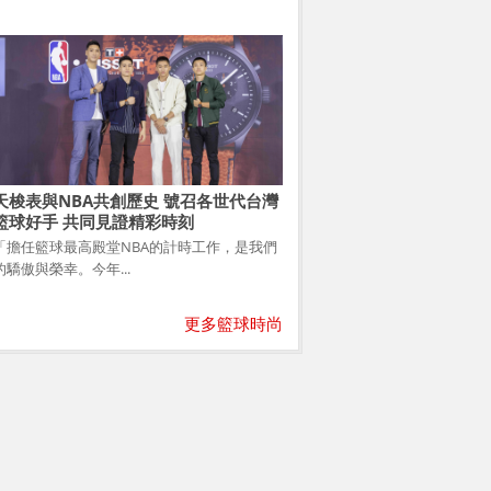
天梭表與NBA共創歷史 號召各世代台灣
籃球好手 共同見證精彩時刻
「擔任籃球最高殿堂NBA的計時工作，是我們
的驕傲與榮幸。今年...
更多籃球時尚