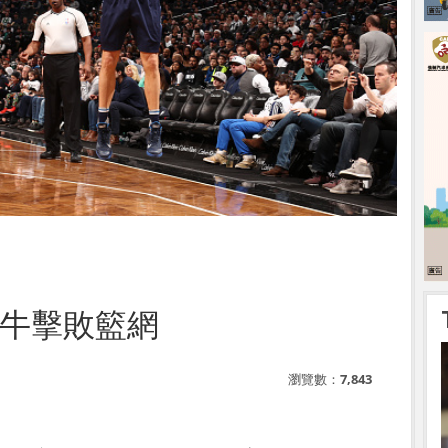
分 小牛擊敗籃網
瀏覽數：
7,843