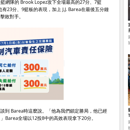
隊的 Brook Lopez攻下全場最高的27分、7籃
ki也有23分、9籃板的表現，加上 J.J. Barea在最後五分鐘
4擊敗對手。
賽後談到 Barea時這麼說。「他為我們鎖定勝局，他已經
Barea全場以12投8中的高效表現拿下20分。