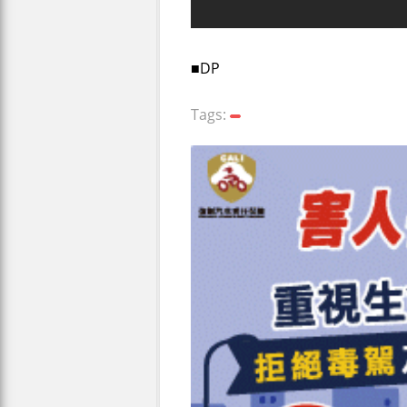
■DP
Tags: