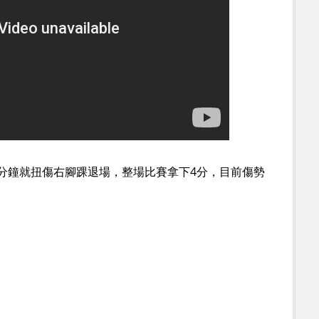
分鐘就扭傷右腳踝退場，整場比賽拿下4分，目前傷勢