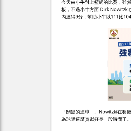
今天由小牛對上籃網的比賽，雖然籃網
板，不過小牛方面 Dirk Nowitz
內連得9分，幫助小牛以111比10
「關鍵的進球。」Nowitzki在
為球隊這麼貢獻好長一段時間了。」