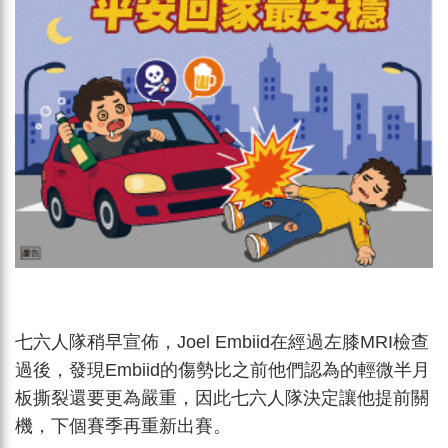
七六人隊稍早宣佈，Joel Embiid在經過左膝MRI檢查
過後，發現Embiid的傷勢比之前他們認為的輕微半月
板撕裂還要更為嚴重，因此七六人隊決定讓他提前關
機，下個賽季再重新出賽。