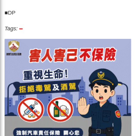
■DP
Tags: