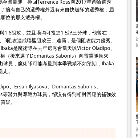
易至暴龍隊，換回Terrence Ross與2017年首輪選秀
除了擁有自己的選秀權外還有來自快艇隊的選秀權，屆
低順位的那支選秀權。
8籃板與1.6阻攻，並且場均可投進1.5記三分球，他曾在
場均3.7、3阻攻達成聯盟阻攻王二連霸，是個阻攻能力優秀、
ka是魔術隊在去年選秀會當天以Victor Oladipo、
輪選秀權（後來選了Domantas Sabonis）向雷霆隊換來
自由球員，魔術隊可能考量到本季戰績不如預期，Ibaka
送走。
o、Ersan Ilyasova、Domantas Sabonis、
ias Harris等潛力與即戰力球員，卻沒有得到相對回應的補強效
少質疑。