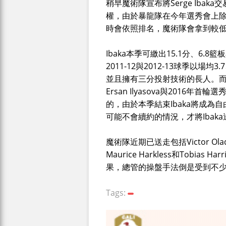
稍早魔術隊宣布將Serge Ibaka交
權，由於暴龍隊在今年選秀會上
時會依照排名，魔術隊會拿到較
Ibaka本季可繳出15.1分、6.
2011-12與2012-13球季以
並且擁有三分投射技術的長人。而Iba
Ersan Ilyasova與2016年首
的，由於本季結束Ibaka將成為
可能不會續約的情況，才將Ibaka
魔術隊近期已送走包括Victor Oladip
Maurice Harkless和Tob
果，總管的操盤手法倒是受到不
Tags: