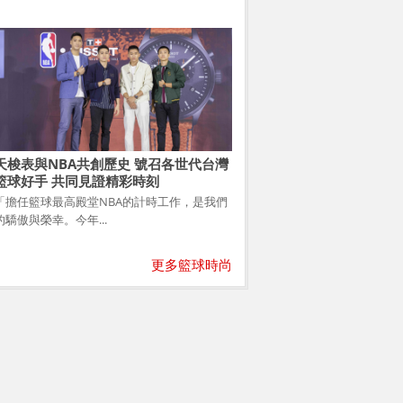
天梭表與NBA共創歷史 號召各世代台灣
籃球好手 共同見證精彩時刻
「擔任籃球最高殿堂NBA的計時工作，是我們
的驕傲與榮幸。今年...
更多籃球時尚