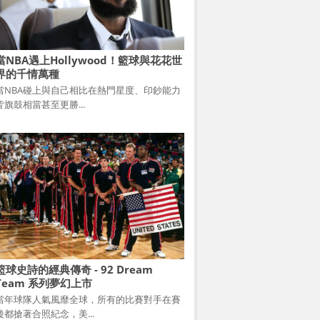
當NBA遇上Hollywood！籃球與花花世
界的千情萬種
當NBA碰上與自己相比在熱門星度、印鈔能力
皆旗鼓相當甚至更勝...
籃球史詩的經典傳奇 - 92 Dream
Team 系列夢幻上市
當年球隊人氣風靡全球，所有的比賽對手在賽
後都搶著合照紀念，美...