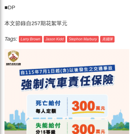
■DP
本文節錄自257期花絮單元
Tags:
Larry Brown
Jason Kidd
Stephon Marbury
美國隊