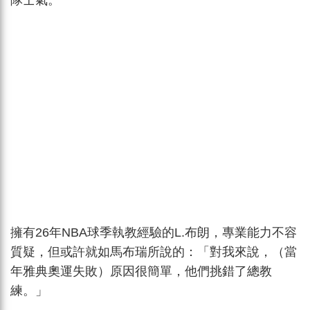
擁有26年NBA球季執教經驗的L.布朗，專業能力不容
質疑，但或許就如馬布瑞所說的：「對我來說，（當
年雅典奧運失敗）原因很簡單，他們挑錯了總教
練。」