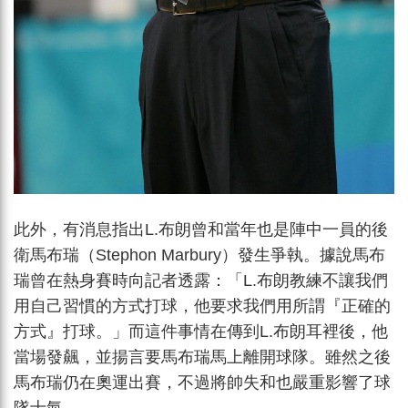
此外，有消息指出L.布朗曾和當年也是陣中一員的後
衛馬布瑞（Stephon Marbury）發生爭執。據說馬布
瑞曾在熱身賽時向記者透露：「L.布朗教練不讓我們
用自己習慣的方式打球，他要求我們用所謂『正確的
方式』打球。」而這件事情在傳到L.布朗耳裡後，他
當場發飆，並揚言要馬布瑞馬上離開球隊。雖然之後
馬布瑞仍在奧運出賽，不過將帥失和也嚴重影響了球
隊士氣。