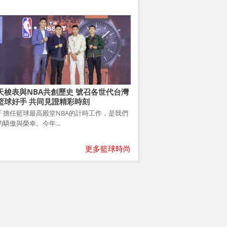
天梭表與NBA共創歷史 號召各世代台灣
籃球好手 共同見證精彩時刻
「擔任籃球最高殿堂NBA的計時工作，是我們
的驕傲與榮幸。今年...
更多籃球時尚