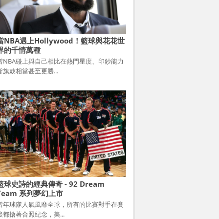
當NBA遇上Hollywood！籃球與花花世
界的千情萬種
當NBA碰上與自己相比在熱門星度、印鈔能力
皆旗鼓相當甚至更勝...
籃球史詩的經典傳奇 - 92 Dream
Team 系列夢幻上市
當年球隊人氣風靡全球，所有的比賽對手在賽
後都搶著合照紀念，美...