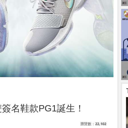
e首雙簽名鞋款PG1誕生！
瀏覽數：
22,102