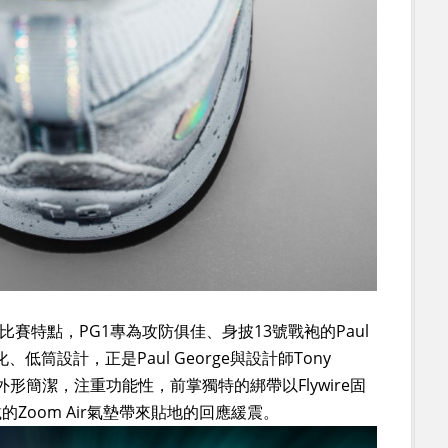
格和比賽特點，PG1專為攻防俱佳、身披13號戰袍的Paul
、低筒設計，正是Paul George與設計師Tony
外形簡潔，注重功能性，前掌獨特的綁帶以Flywire固
Zoom Air氣墊帶來貼地的回應緩震。