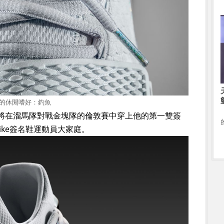
e的休閒嗜好：釣魚
orge將在溜馬隊對戰金塊隊的倫敦賽中穿上他的第一雙簽
ike簽名鞋運動員大家庭。