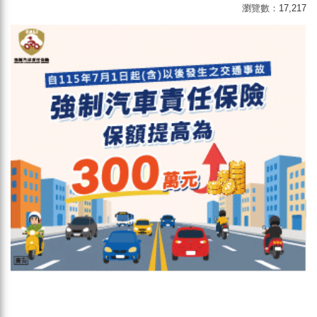
瀏覽數：
17,217