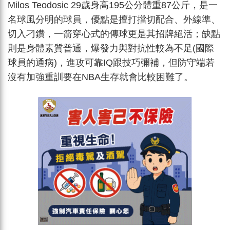
Milos Teodosic 29歲身高195公分體重87公斤，是一
名球風分明的球員，優點是擅打擋切配合、外線準、
切入刁鑽，一箭穿心式的傳球更是其招牌絕活；缺點
則是身體素質普通，爆發力與對抗性較為不足(國際
球員的通病)，進攻可靠IQ跟技巧彌補，但防守端若
沒有加強重訓要在NBA生存就會比較困難了。