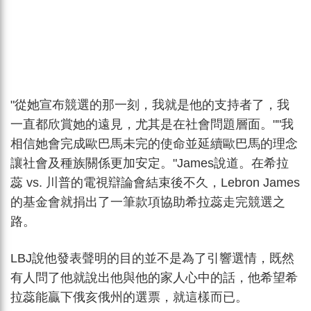
"從她宣布競選的那一刻，我就是他的支持者了，我
一直都欣賞她的遠見，尤其是在社會問題層面。""我
相信她會完成歐巴馬未完的使命並延續歐巴馬的理念
讓社會及種族關係更加安定。"James說道。在希拉
蕊 vs. 川普的電視辯論會結束後不久，Lebron James
的基金會就捐出了一筆款項協助希拉蕊走完競選之
路。
LBJ說他發表聲明的目的並不是為了引響選情，既然
有人問了他就說出他與他的家人心中的話，他希望希
拉蕊能贏下俄亥俄州的選票，就這樣而已。