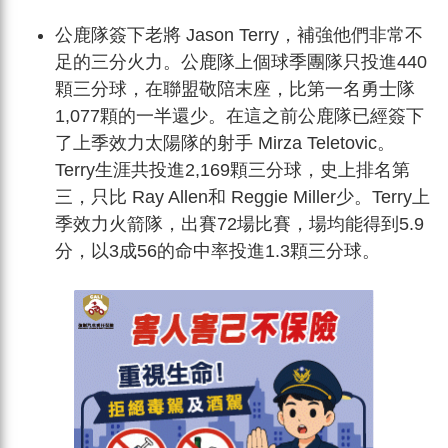
公鹿隊簽下老將 Jason Terry，補強他們非常不
足的三分火力。公鹿隊上個球季團隊只投進440
顆三分球，在聯盟敬陪末座，比第一名勇士隊
1,077顆的一半還少。在這之前公鹿隊已經簽下
了上季效力太陽隊的射手 Mirza Teletovic。
Terry生涯共投進2,169顆三分球，史上排名第
三，只比 Ray Allen和 Reggie Miller少。Terry上
季效力火箭隊，出賽72場比賽，場均能得到5.9
分，以3成56的命中率投進1.3顆三分球。