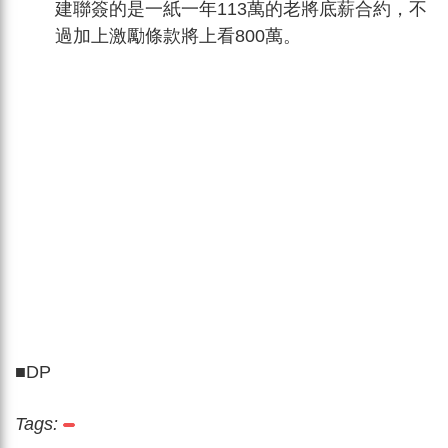
建聯簽的是一紙一年113萬的老將底薪合約，不
過加上激勵條款將上看800萬。
■DP
Tags: