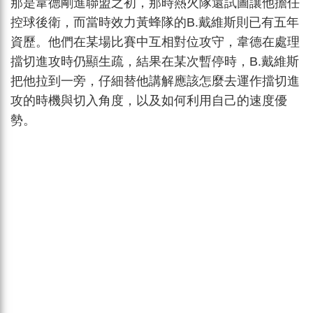
那是韋德剛進聯盟之初，那時熱火隊還試圖讓他擔任
控球後衛，而當時效力黃蜂隊的B.戴維斯則已有五年
資歷。他們在某場比賽中互相對位攻守，韋德在處理
擋切進攻時仍顯生疏，結果在某次暫停時，B.戴維斯
把他拉到一旁，仔細替他講解應該怎麼去運作擋切進
攻的時機與切入角度，以及如何利用自己的速度優
勢。