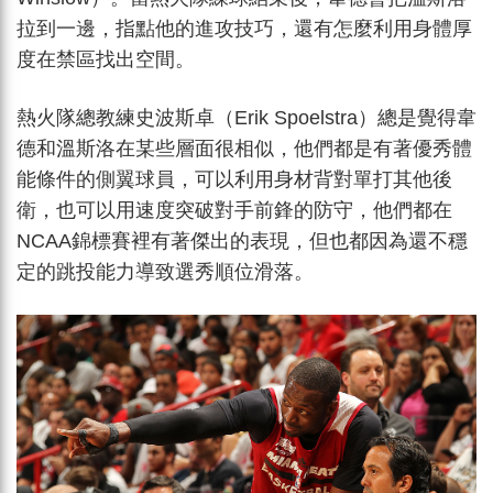
拉到一邊，指點他的進攻技巧，還有怎麼利用身體厚
度在禁區找出空間。
熱火隊總教練史波斯卓（Erik Spoelstra）總是覺得韋
德和溫斯洛在某些層面很相似，他們都是有著優秀體
能條件的側翼球員，可以利用身材背對單打其他後
衛，也可以用速度突破對手前鋒的防守，他們都在
NCAA錦標賽裡有著傑出的表現，但也都因為還不穩
定的跳投能力導致選秀順位滑落。