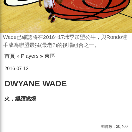
Wade已確認將在2016~17球季加盟公牛，與Rondo連
手成為聯盟最猛(最老?)的後場組合之一。
首頁
»
Players
»
東區
2016-07-12
DWYANE WADE
火，繼續燃燒
瀏覽數：
30,409