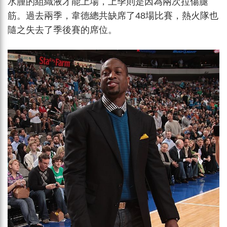
水腫的組織液才能上場，上季則是因為兩次拉傷腿
筋。過去兩季，韋德總共缺席了48場比賽，熱火隊也
隨之失去了季後賽的席位。