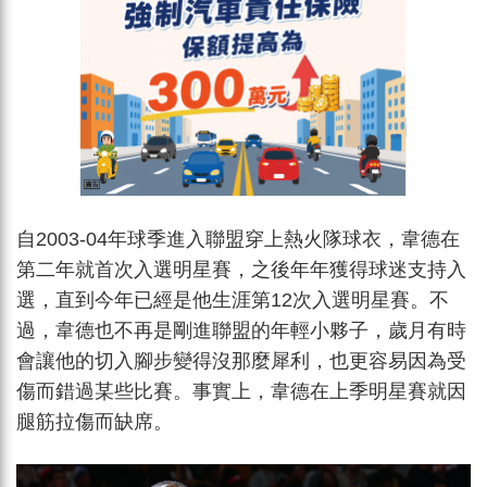
自2003-04年球季進入聯盟穿上熱火隊球衣，韋德在
第二年就首次入選明星賽，之後年年獲得球迷支持入
選，直到今年已經是他生涯第12次入選明星賽。不
過，韋德也不再是剛進聯盟的年輕小夥子，歲月有時
會讓他的切入腳步變得沒那麼犀利，也更容易因為受
傷而錯過某些比賽。事實上，韋德在上季明星賽就因
腿筋拉傷而缺席。