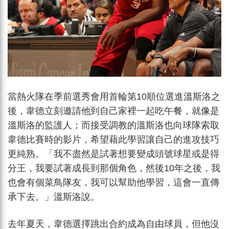
當熱火隊在季前選秀會用首輪第10順位選進溫斯洛之
後，韋德立刻邀請他到自己家裡一起吃午餐，就像是
溫斯洛的監護人；而接受調教的溫斯洛也向球隊索取
韋德比賽時的影片，希望藉此學習讓自己的進攻技巧
更純熟。「我不盡然是試著想要變成頭號球星或是得
分王，我要試著成長到那個角色，然後10年之後，我
也會有個菜鳥隊友，我可以幫助他學習，這會一直傳
承下去。」溫斯洛說。
去年夏天，韋德選擇跳出合約成為自由球員，但他沒