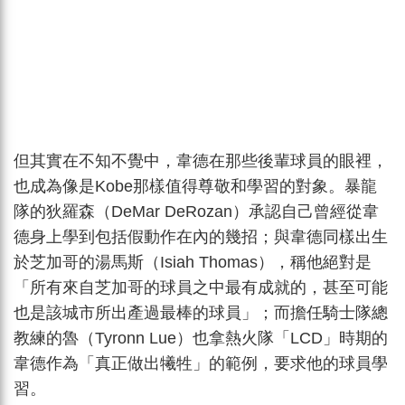
但其實在不知不覺中，韋德在那些後輩球員的眼裡，
也成為像是Kobe那樣值得尊敬和學習的對象。暴龍
隊的狄羅森（DeMar DeRozan）承認自己曾經從韋
德身上學到包括假動作在內的幾招；與韋德同樣出生
於芝加哥的湯馬斯（Isiah Thomas），稱他絕對是
「所有來自芝加哥的球員之中最有成就的，甚至可能
也是該城市所出產過最棒的球員」；而擔任騎士隊總
教練的魯（Tyronn Lue）也拿熱火隊「LCD」時期的
韋德作為「真正做出犧牲」的範例，要求他的球員學
習。