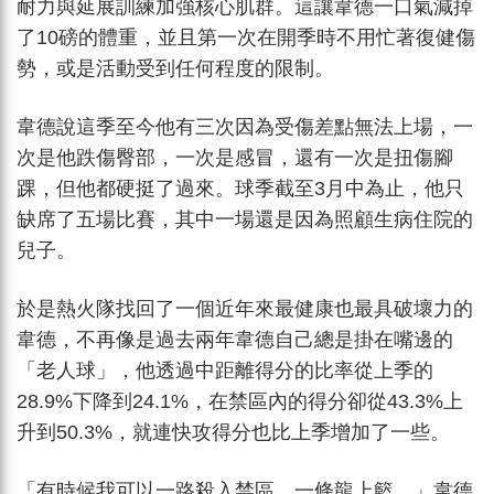
耐力與延展訓練加強核心肌群。這讓韋德一口氣減掉
了10磅的體重，並且第一次在開季時不用忙著復健傷
勢，或是活動受到任何程度的限制。
韋德說這季至今他有三次因為受傷差點無法上場，一
次是他跌傷臀部，一次是感冒，還有一次是扭傷腳
踝，但他都硬挺了過來。球季截至3月中為止，他只
缺席了五場比賽，其中一場還是因為照顧生病住院的
兒子。
於是熱火隊找回了一個近年來最健康也最具破壞力的
韋德，不再像是過去兩年韋德自己總是掛在嘴邊的
「老人球」，他透過中距離得分的比率從上季的
28.9%下降到24.1%，在禁區內的得分卻從43.3%上
升到50.3%，就連快攻得分也比上季增加了一些。
「有時候我可以一路殺入禁區，一條龍上籃。」韋德