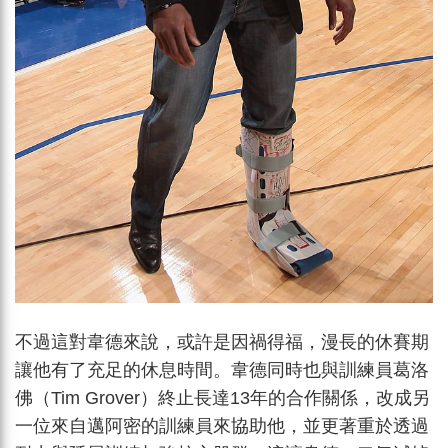
不過這對韋德來說，或許是因禍得福，漫長的休賽期
讓他有了充足的休息時間。韋德同時也與訓練員葛洛
佛（Tim Grover）終止長達13年的合作關係，改成另
一位來自邁阿密的訓練員來協助他，並更著重於透過