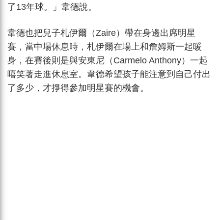
了13年球。」韋德說。
韋德也把兒子札伊爾（Zaire）帶在身邊出席明星
賽，當中場休息時，札伊爾在場上和詹姆斯一起暖
身，在賽後則是與安東尼（Carmelo Anthony）一起
嘻笑著走進休息室。韋德希望孩子能注意到自己付出
了多少，才掙得參加明星賽的機會。