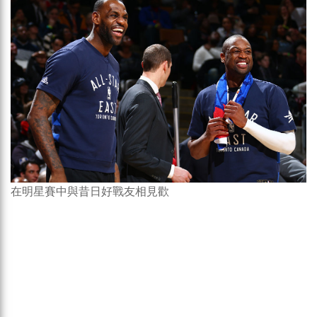
在明星賽中與昔日好戰友相見歡