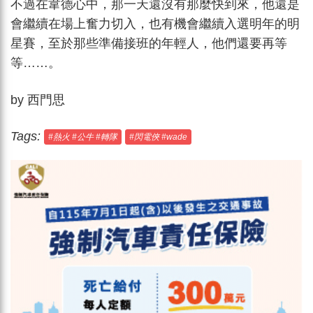
不過在韋德心中，那一天還沒有那麼快到來，他還是
會繼續在場上奮力切入，也有機會繼續入選明年的明
星賽，至於那些準備接班的年輕人，他們還要再等
等……。
by 西門思
Tags:
#熱火 #公牛 #轉隊
#閃電俠 #wade