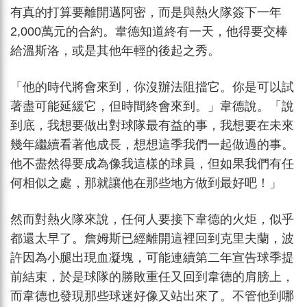
有真的打算要離開邁阿密，而是與熱火隊簽下一年
2,000萬元的合約。韋德知道終有一天，他得要交棒
給溫斯洛，或是其他年輕的後起之秀。
「他的時代將會來到，你沒辦法阻擋它。你是可以試
著盡可能延緩它，但時間終會來到。」韋德說。「說
到底，我想要做出對球隊最有益的事，我想要在未來
幾年繼續看著他成長，想想這季我們一起做過的事。
他不盡然得要成為像我這樣的球員，但如果我們有任
何相似之處，那就讓他在那些地方做到最好吧！」
然而對熱火隊來說，任何人要接下韋德的火炬，似乎
都還太早了。詹姆斯已經離開這裡回到克里夫蘭，波
許因為小腿出現血凝塊，可能連續第二年宣告球季提
前結束，於是球隊的勝敗重任又回到韋德的肩膀上，
而韋德也發現那些球迷好像又站出來了。不管他到哪