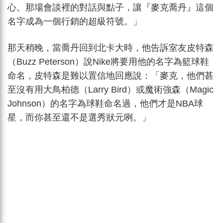
心。那場會談裡的對話與點子，讓『麥克喬丹』這個
名字成為一個行銷的超級符號。」
那天稍晚，當喬丹回到北卡大時，他告訴室友皮特森
（Buzz Peterson）說Nike將要用他的名字為籃球鞋
命名，皮特森是難以置信地回應說：「麥克，他們甚
至沒有用大鳥柏德（Larry Bird）或魔術強森（Magic
Johnson）的名字為球鞋命名過，他們才是NBA球
星，而你甚至還不是選秀狀元咧。」