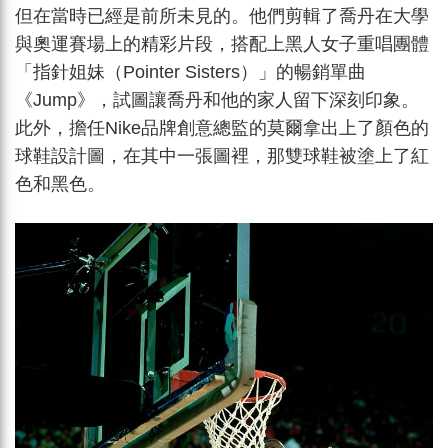
但在當時已經是前所未見的。他們剪輯了喬丹在大學
與奧運賽場上的精彩片段，搭配上黑人女子重唱團體
「指針姐妹（Pointer Sisters）」的暢銷單曲
《Jump》，試圖讓喬丹和他的家人留下深刻印象。
此外，擔任Nike品牌創意總監的莫爾拿出上了顏色的
球鞋設計圖，在其中一張圖裡，那雙球鞋被塗上了紅
色和黑色。