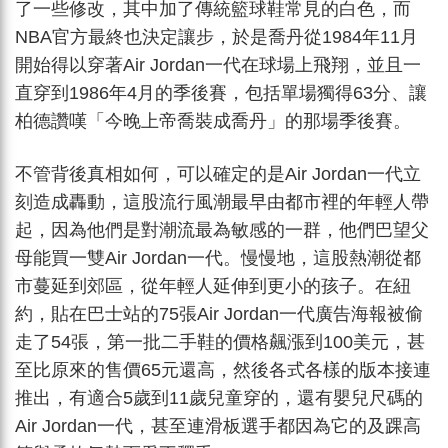
了一些修改，其中加了傳統籃球鞋常見的白色，而
NBA官方最終也決定讓步，於是喬丹從1984年11月
開始得以穿著Air Jordan一代在球場上飛翔，並且一
直穿到1986年4月的季後賽，包括單場獨得63分、讓
柏德讚嘆「今晚上帝喬裝成喬丹」的那場季後賽。
不管背後真相如何，可以確定的是Air Jordan一代立
刻造成轟動，這股流行風潮最早由都市裡的年輕人帶
起，因為他們是對潮流最為敏感的一群，他們巴望父
母能買一雙Air Jordan一代。慢慢地，這股熱潮從都
市蔓延到郊區，從年輕人延伸到更小的孩子。在紐
約，貼在巴士站的75張Air Jordan一代廣告海報被偷
走了54張，第一批二手鞋的價格飆漲到100美元，甚
至比原來的售價65元還高，然後各式各樣的版本接連
推出，有適合5歲到11歲兒童穿的，還有嬰兒尺碼的
Air Jordan一代，甚至連滑板選手都因為它的及踝高