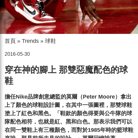
首頁
»
Trends
»
球鞋
2016-05-30
穿在神的腳上 那雙惡魔配色的球
鞋
擔任Nike品牌創意總監的莫爾（Peter Moore）拿出
上了顏色的球鞋設計圖，在其中一張圖裡，那雙球鞋
塗上了紅色和黑色。「鞋款的顏色得要與公牛隊的球
隊配色相符，也就是紅、黑和白色。那表示我們可以
在同一雙鞋上有三種顏色，而對於1985年時的籃球鞋