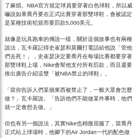
了麻煩。NBA官方規定球員要穿著白色球鞋，所以威
嚇說如果喬丹要在正式比賽穿著那雙球鞋，會被認定
是某種技術犯規而要罰款5,000美元。
就像是玩具跑車的傳說一樣，關於這個故事也有兩種
說法，瓦卡羅記得史崔瑟和莫爾打電話給他說「管他
們去死！」，史崔瑟決定要喬丹在每場比賽都要穿著
那雙球鞋上場，Nike會幫他支付所有罰款，而且還要
推出廣告介紹這雙「被NBA禁止的球鞋」。
「當你告訴人們某個東西被禁止了，一般大眾會怎麼
做？」瓦卡羅說。「告訴他們不能做某件事時，他們
就一定會想去做。」
但也有另一個說法，其實Nike也稍微屈服了，當喬丹
正式站上球場時，他腳下的Air Jordan一代的配色做