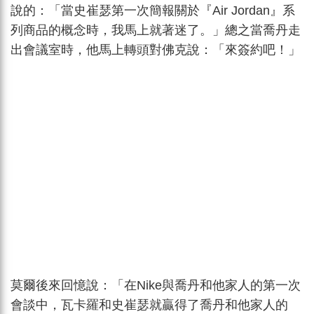
說的：「當史崔瑟第一次簡報關於『Air Jordan』系
列商品的概念時，我馬上就著迷了。」總之當喬丹走
出會議室時，他馬上轉頭對佛克說：「來簽約吧！」
莫爾後來回憶說：「在Nike與喬丹和他家人的第一次
會談中，瓦卡羅和史崔瑟就贏得了喬丹和他家人的