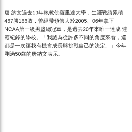
唐 納文過去19年執教佛羅里達大學，生涯戰績累積
467勝186敗，曾經帶領佛大於2005、06年拿下
NCAA第一級男籃總冠軍，是過去20年來唯一達成 連
霸紀錄的學校。「我認為從許多不同的角度來看，這
都是一次讓我有機會成長與挑戰自己的決定。」今年
剛滿50歲的唐納文表示。