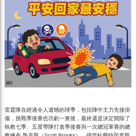
雷霆隊在經過令人遺憾的球季，包括陣中主力先後掛
傷，挑戰季後賽也功虧一簣後，最終還是決定開除了
執教七季、五度帶隊打進季後賽與一次總冠軍賽的總
教練布 魯克斯（Scott Brooks）。儘管杜蘭特與韋斯