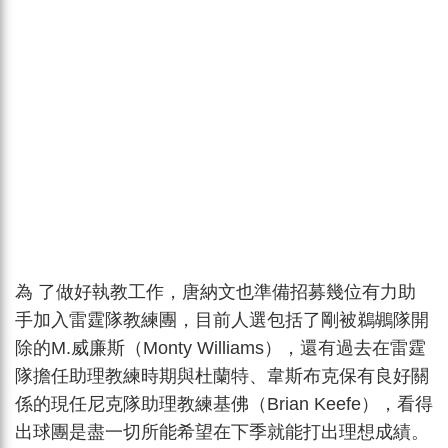
為 了做好執教工作，唐納文也準備招募幾位有力助
手加入雷霆隊教練團，目前人選包括了剛被鵜鶘隊開
除的M.威廉斯（Monty Williams），還有過去在雷霆
隊擔任助理教練時期與杜蘭特、韋斯布克保有良好關
係的現任尼克隊助理教練基佛（Brian Keefe），看得
出球團是盡一切所能希望在下季就能打出理想成績。