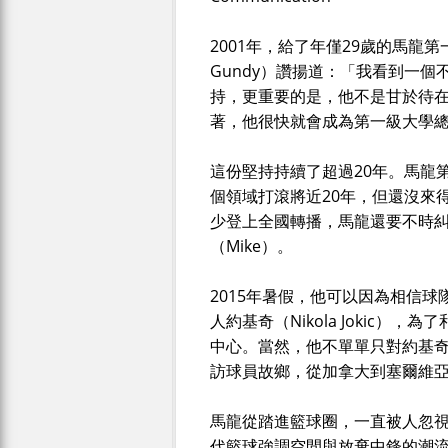
2001年，給了年僅29歲的馬龍第
Gundy）讚揚道：「我看到一
持，更重要的是，他不是甘於待
著，他很快就會成為第一級大學
這份堅持持續了超過20年。馬龍
個領域打滾將近20年，但還沒來
少登上全國轉播，馬龍還要不時糾正
（Mike）。
2015年暑假，他可以因為相信
人約基奇（Nikola Jokic
中心。當然，他不單單只對約基
訪球員故鄉，從加拿大到塞爾維
馬龍從踏進籃球圈，一直被人忽
代籃球強調空間與放棄中鋒的潮