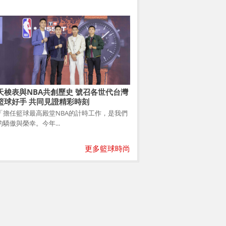
天梭表與NBA共創歷史 號召各世代台灣
籃球好手 共同見證精彩時刻
「擔任籃球最高殿堂NBA的計時工作，是我們
的驕傲與榮幸。今年...
更多籃球時尚