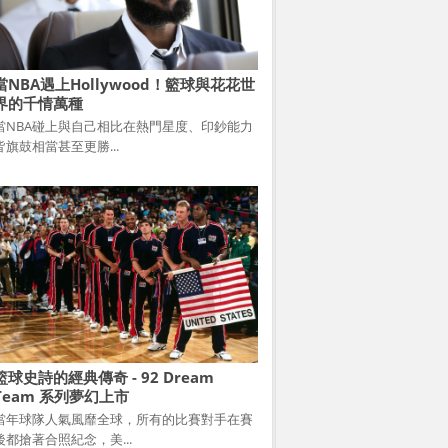
當NBA遇上Hollywood！籃球與花花世
界的千情萬種
當NBA碰上與自己相比在熱門星度、印鈔能力
皆旗鼓相當甚至更勝...
籃球史詩的經典傳奇 - 92 Dream
Team 系列夢幻上市
當年球隊人氣風靡全球，所有的比賽對手在賽
後都搶著合照紀念，美...