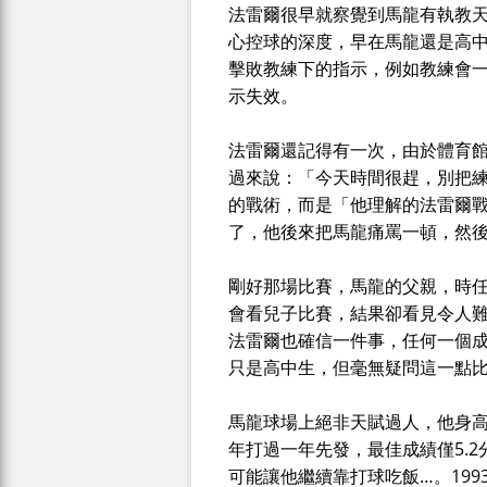
法雷爾很早就察覺到馬龍有執教
心控球的深度，早在馬龍還是高
擊敗教練下的指示，例如教練會
示失效。
法雷爾還記得有一次，由於體育
過來說：「今天時間很趕，別把
的戰術，而是「他理解的法雷爾
了，他後來把馬龍痛罵一頓，然
剛好那場比賽，馬龍的父親，時任尼克
會看兒子比賽，結果卻看見令人
法雷爾也確信一件事，任何一個
只是高中生，但毫無疑問這一點
馬龍球場上絕非天賦過人，他身高
年打過一年先發，最佳成績僅5.2
可能讓他繼續靠打球吃飯…。19