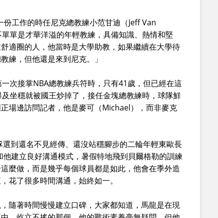
一份工作的時任尼克總教練小范甘迪（Jeff Van
個不單單是才華洋溢的年輕教練，具備知識、熱情和堅
在舒適圈的人，他當時是大學助教，如果繼續在大學待
總教練，但他還是來到尼克。」
第一次接掌NBA總教練兵符時，只有41歲，但已經在這
得及坐穩就被國王炒掉了，接任金塊總教練時，球隊鮮
場邊訪問記者，他是麥可（Michael），而非麥克
球隊選到還名不見經傳、還沒站穩腳步的二輪年輕東歐長
），為了和他建立良好溝通模式，暑假特地飛到貝爾格勒的訓練
奇這麼做，而是幾乎每個球員都是如此，他會在季外造
亞，花了很多時間溝通，始終如一。
視，隨著時間慢慢建立口碑，大家都知道，馬龍是在現
流中，屹立不搖的那個。他的戰術素養毫無疑問，但他