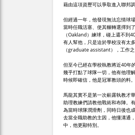
藉由這項資歷可以爭取進入聯邦
但經過一年，他發現無法忘情球
當時任職活塞、使其輾轉選擇到了
（Oakland）練球，碰上還不到4
有人幫他，只是迫於學校沒有太
（graduate assistant）
但至今已經在學校執教將近40年
幾乎打點了球隊一切，他有他理
時候即確信，他是冠軍教頭的料
馬龍其實不是第一次嶄露執教才
助理教練們請教他戰術和布陣。
為當時球隊潤滑劑，同時日後也成為他
去當全職助教的主因，他懂溝通
中，他更顯特別。