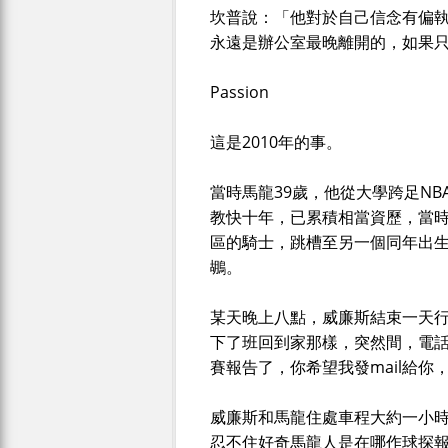
坎普說：「他對於自己信念有偏
永遠是辦公室最晚離開的，如果
Passion
這是2010年的事。
當時馬龍39歲，他從大學跨足N
教快十年，已累積相當資歷，當時他從
區的騎士，跳槽至另一個同年出生的年
鶘。
某天晚上八點，威廉斯結束一天
下了班回到家那樣，突然間，電
賽報告了，你希望我發mail給你
威廉斯和馬龍住處車程大約一小
忍不住好奇馬龍人是在哪作球探