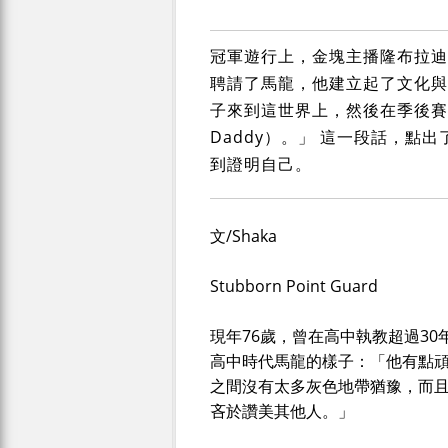
冠軍遊行上，金塊主播隆布拉迪（V
聘請了馬龍，他建立起了文化與
子來到這世界上，然後在季後賽結
Daddy）。」 這一段話，
到證明自己。
文/Shaka
Stubborn Point Guard
現年76歲，曾在高中執教超過30年的
高中時代馬龍的樣子：「他有點
之間沒有太多灰色地帶猶豫，而
吝於讚美其他人。」