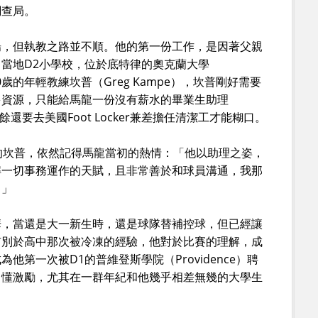
調查局。
場，但執教之路並不順。他的第一份工作，是因著父親
當地D2小學校，位於底特律的奧克蘭大學
0歲的年輕教練坎普（Greg Kampe），坎普剛好需要
多資源，只能給馬龍一份沒有薪水的畢業生助理
，工作之餘還要去美國Foot Locker兼差擔任清潔工才能糊口。
的坎普，依然記得馬龍當初的熱情：「他以助理之姿，
解一切事務運作的天賦，且非常善於和球員溝通，我那
。」
華，當還是大一新生時，還是球隊替補控球，但已經讓
有別於高中那次被冷凍的經驗，他對於比賽的理解，成
第一次被D1的普維登斯學院（Providence）聘
，懂激勵，尤其在一群年紀和他幾乎相差無幾的大學生