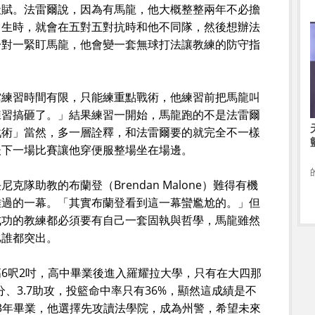
天賦。法雷爾說，因為有馬龍，他大概整整兩年不必擔
中生時，就會在五對五對抗時和他不同隊，然後想辦法
一對一緊盯馬龍，他會變一套無球打法讓教練的防守指
館練習時間有限，只能練重點戰術，他練習前把馬龍叫
練習搞砸了。」結果練習一開始，馬龍跑的不是法雷爾
戰術」當然，多一層詮釋，和法雷爾要的就完全不一樣
後下一場比賽讓他穿便服整場坐在場邊。
隊助教的布蘭登（Brendan Malone）難得有機
難過的一幕。「其實布蘭登看到這一幕蠻尷尬的。」但
成功的教練都必須要有自己一套固執與哲學，馬龍雖然
比誰都突出。
6呎2吋，高中畢業後進入羅耀拉大學，只有在大四那
分、3.7助攻，投籃命中率只有36%，顯然這成績是不
93年畢業，他選擇先攻讀法學院，成為州警，希望未來