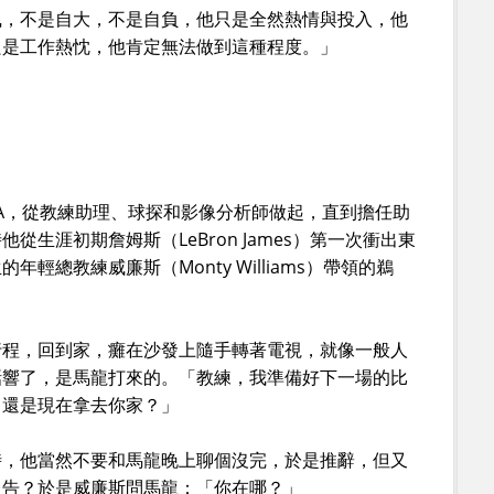
執，不是自大，不是自負，他只是全然熱情與投入，他
只是工作熱忱，他肯定無法做到這種程度。」
BA，從教練助理、球探和影像分析師做起，直到擔任助
生涯初期詹姆斯（LeBron James）第一次衝出東
輕總教練威廉斯（Monty Williams）帶領的鵜
行程，回到家，癱在沙發上隨手轉著電視，就像一般人
話響了，是馬龍打來的。「教練，我準備好下一場的比
，還是現在拿去你家？」
時，他當然不要和馬龍晚上聊個沒完，於是推辭，但又
報告？於是威廉斯問馬龍：「你在哪？」