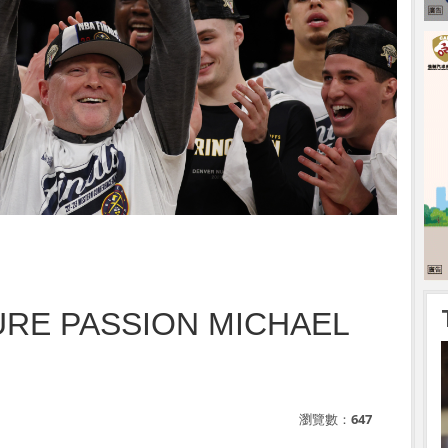
E PASSION MICHAEL
瀏覽數：
647