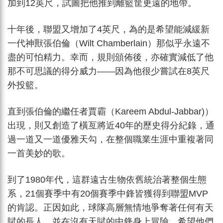
加到12英尺，試圖把他推到離籃筐更遠的地帶。
十年後，聯盟又增加了4英尺，為的是希望能減緩新
一代神獸張伯倫（Wilt Chamberlain）那似乎永遠不
盡的可怕精力。幸而，規則頒佈後，亦確實減低了他
那不可思議的得分威力——因為他很少嘗試在8英尺
外投籃。
直到張伯倫的繼任者賈霸（Kareem Abdul-Jabbar)）
出現，則又創造了橫亙將近40年的歷史得分紀錄，通
過一道又一道優雅天勾，在整個職業生涯中重複著同
一首美妙的歌。
到了1980年代，這群遠古生物依舊統治著整個生態
系，21個賽季中有20個賽季中鋒皆獲得到聯盟MVP
的肯認。正因如此，球隊高層無情地爭奪著任何有天
賦的長人，並在沒有天賦的中鋒身上冒險，希望他們