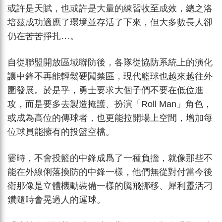
或許是天賦，也或許是大量的練習收至成效，總之洛
培茲成功適應了環境並存活了下來，但大多數長人卻
仍在苦苦掙扎…。
自從聯盟開放區域聯防後，各隊從協防系統上的演化
讓中鋒不再能輕鬆硬闖禁區，現代籃球也越來越往外
圍發展。於是乎，勇士要求大個子們不要在低位進
攻，而是要多去製造掩護、扮演「Roll Man」角色，
或成為高位的傳球者，也更能拉開場上空間，增加每
位球員能擁有的投籃空檔。
霎時，不會投籃的中鋒成爲了一種負擔，就像那些不
能在外線俐落換防的中鋒一樣，他們無從對付當今後
衛那像是立體機動裝備一樣的騰飛挪移、犀利靈活刁
鑽隨時會晃過人的運球。