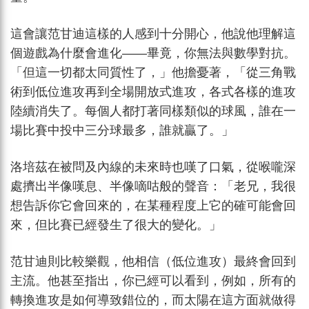
這會讓范甘迪這樣的人感到十分開心，他說他理解這
個遊戲為什麼會進化——畢竟，你無法與數學對抗。
「但這一切都太同質性了，」他擔憂著，「從三角戰
術到低位進攻再到全場開放式進攻，各式各樣的進攻
陸續消失了。每個人都打著同樣類似的球風，誰在一
場比賽中投中三分球最多，誰就贏了。」
洛培茲在被問及內線的未來時也嘆了口氣，從喉嚨深
處擠出半像嘆息、半像嘀咕般的聲音：「老兄，我很
想告訴你它會回來的，在某種程度上它的確可能會回
來，但比賽已經發生了很大的變化。」
范甘迪則比較樂觀，他相信（低位進攻）最終會回到
主流。他甚至指出，你已經可以看到，例如，所有的
轉換進攻是如何導致錯位的，而太陽在這方面就做得