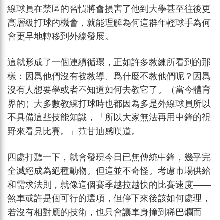
線球員在禁區的習慣將會損害了他到大學甚至往後更
高層級打球的機會，就能理解為何這群年輕球手為何
會更早地轉移到外線發展。
這就形成了一個連續循環，正如許多教練所看到的那
樣：因爲他們沒有被教導、爲什麼不教他們呢？因爲
沒有人想要學或者不知道如何去教它了。（當今體育
界的）大多數教練打球時也都因為多是外線球員所以
不具備這些技能知識，「所以大家無法再用中鋒的視
野來看見比賽。」范甘迪感嘆道。
四處打聽一下，就會發現今日已無傳統中鋒，幾乎完
全滅絕成為絕種動物。但這並不奇怪。考慮市場供給
和需求法則，就像這個賽季越拉越快的比賽速度——
煞車或許是個可行的選項，但停下來後該如何處理，
若沒有相對應的技術，也只會讓車身撞到稀巴爛而