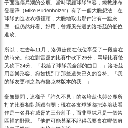
子面臨傷兵潮的公鹿。當時環顧球隊陣容，總教練布
登霍澤（Mike Budenholzer）有了一個大膽想法：在
球隊的進攻衣櫃裡頭，大膽地取出那件沾有一點灰
塵，但仍然好看、好用，曾經風光過的洛培茲的低位
進攻。
所以，在去年11月，洛佩茲便在低位享受了一段自在
的時光。他在對雷霆的比賽中砍下25分，兩場比賽後
又砍下24分。「我給了球隊我全部的曲目，」洛培茲
用音樂形容、宛如找到了那些遺失已久的音符。「我
的隊友更稱之為布魯克林版本的我。」
毫無疑問，這樣子「許久不見」的洛培茲也與公鹿所
打的比賽相對新穎有關：現在各支球隊都把洛培茲看
作是一名具有威脅的三分射手，而非單純只是一個禁
區裡的野獸。「他們可能甚至不記得我要會在哪個肩