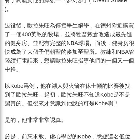
有了獨屬於他的綽號—「夢幻步」( Dream Shake
)。
退役後，歐拉朱旺為傳授畢生絕學，在德州附近購買
了一個400英畝的牧場，並將牲畜穀倉改造成最先進
的健身房、並配有完整的NBA球場。而後，健身房很
快成為了大個子們朝聖的麥加至聖所。教練和NBA管
陸續打電話來，懇請歐拉朱旺指導他們的一個又一個
中鋒。
以Kobe爲例，他在湖人與火箭在休士頓的比賽後找
到了歐拉朱旺。起初，歐拉朱旺不知道Kobe是不是
認真的。但後來才意識到他說的可是Kobe啊！
是的，他非常非常認真。
於是，前來求教、虛心學習的Kobe，悉聽這名低位