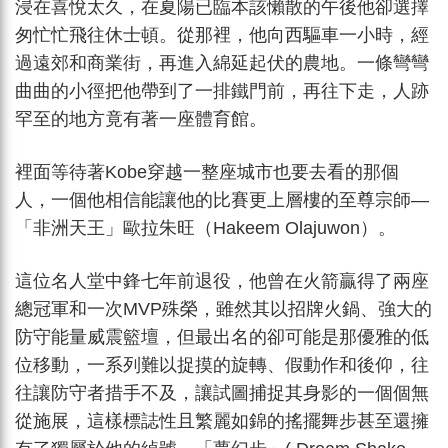
浸在喜悅太久，在夏陽已臨本該懶散的午後他卻選擇
匆忙忙飛往休士頓。從那裡，他向西驅車一小時，經
過遠郊和商業街，再進入綿延起伏的農地。一條彎彎
曲曲的小徑把他帶到了一排鐵門前，再往下走，人跡
罕至的地方竟有著一座體育館。
裡面等待著Kobe穿越一整座城市也要去看的那個
人，一個他相信能讓他的比賽更上層樓的至尊宗師—
「非洲天王」歐拉朱旺（Hakeem Olajuwon）。
這位名人堂中鋒七年前退役，他曾在火箭贏得了兩座
總冠軍和一次MVP殊榮，雖然其以招牌火鍋、強大的
防守能量威震籃壇，但最出名的卻可能是那優雅的低
位移動，一系列難以捉摸的旋轉、假動作和後仰，往
往讓防守者措手不及，讓試圖捕捉其身影的一個個無
從施展，這樣標誌性且繁麗如錦的搖擺舞步甚至還擁