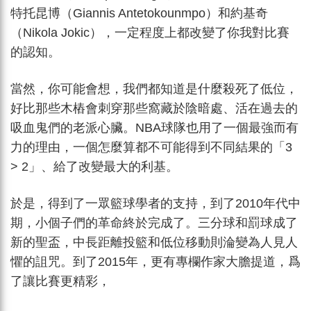
特托昆博（Giannis Antetokounmpo）和約基奇
（Nikola
Jokic），一定程度上都改變了你我對比賽
的認知。
當然，你可能會想，我們都知道是什麼殺死了低位，
好比那些木樁會刺穿那些窩藏於陰暗處、活在過去的
吸血鬼們的老派心臟。NBA球隊也用了一個最強而有
力的理由，一個怎麼算都不可能得到不同結果的「3
> 2」、給了改變最大的利基。
於是，得到了一眾籃球學者的支持，到了2010年代中
期，小個子們的革命終於完成了。三分球和罰球成了
新的聖盃，中長距離投籃和低位移動則淪變為人見人
懼的詛咒。到了2015年，更有專欄作家大膽提道，爲
了讓比賽更精彩，