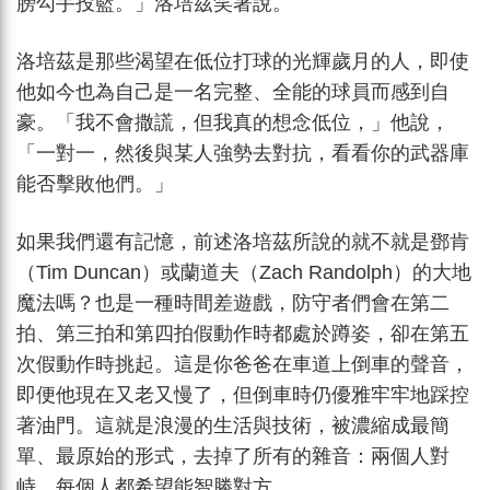
膀勾手投籃。」洛培茲笑著說。
洛培茲是那些渴望在低位打球的光輝歲月的人，即使
他如今也為自己是一名完整、全能的球員而感到自
豪。「我不會撒謊，但我真的想念低位，」他說，
「一對一，然後與某人強勢去對抗，看看你的武器庫
能否擊敗他們。」
如果我們還有記憶，前述洛培茲所說的就不就是鄧肯
（Tim Duncan）或蘭道夫（Zach Randolph）的大地
魔法嗎？也是一種時間差遊戲，防守者們會在第二
拍、第三拍和第四拍假動作時都處於蹲姿，卻在第五
次假動作時挑起。這是你爸爸在車道上倒車的聲音，
即便他現在又老又慢了，但倒車時仍優雅牢牢地踩控
著油門。這就是浪漫的生活與技術，被濃縮成最簡
單、最原始的形式，去掉了所有的雜音：兩個人對
峙，每個人都希望能智勝對方。