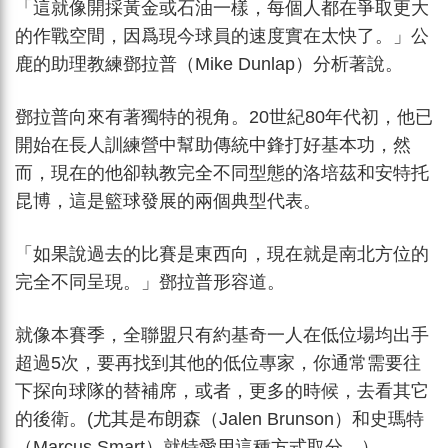
「這就像開採黃金或石油一樣，每個人都在爭取更大
的作戰空間，因爲現今球員的速度實在太快了。」公
鹿的助理教練鄧拉普（Mike Dunlap）分析著說。
鄧拉普向來有著獨特的視角。20世紀80年代初，他已
開始在長人訓練營中幫助傳統中鋒打好基本功，然
而，現在的他卻執教完全不同型態的洛培茲和安特托
昆博，這是籃球發展的兩個典型代表。
「如果說過去的比賽是東西向，現在就是南北方位的
完全不同呈現。」鄧拉普形容道。
就像本賽季，全聯盟只有約基奇一人在低位場均出手
超過5次，要再找到其他的低位專家，你通常需要往
下探向球隊的替補席，或者，更多的時候，去看其它
的後衛。(尤其是布朗森（Jalen Brunson）和史瑪特
（Marcus Smart）就特愛用這種方式取分。）