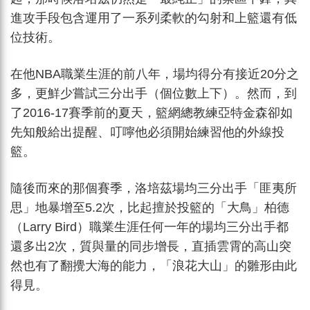
進攻手段包含運用了一系列柔軟的勾射和上籃還有低
位技術。
在他NBA職業生涯的前八年，場均得分有接近20分之
多，更鮮少嘗試三分出手（個位數上下）。然而，到
了2016-17賽季前的夏天，籃網總教練亞特金森卻如
先知般給出提醒、叮嚀他必須開始練習他的外線投
籃。
隨後而來的那個賽季，洛培茲場均三分出手「匪夷所
思」地暴增至5.2次，比起擅於投籃的「大鳥」柏德
（Larry Bird）職業生涯任何一年的場均三分出手都
還多出2次，質與量的同步增長，直插雲霄的高山突
然也有了翻攪大海的能力，「浪花大山」的雛形由此
得見。