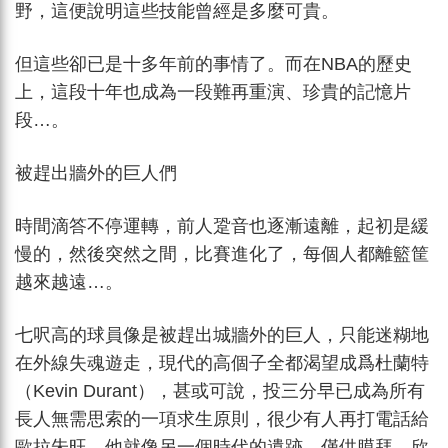
野，這便說明這些技能曾經是多麼可貴。
但這些卻已是十多年前的事情了。而在NBA的歷史
上，這段十年也成為一段難再重演、珍貴的記憶片
段…。
被趕出牆外的巨人們
時間滴答不停運轉，前人跫音也逐漸遠離，起初是緩
慢的，然後突然之間，比賽進化了，每個人都離籃筐
越來越遠…。
七呎高的球員像是被趕出城牆外的巨人，只能迷糊地
在外線失魂遊走，現代的高個子全都渴望成爲杜蘭特
（Kevin Durant），甚或可說，投三分早已成為所有
長人無需思索的一項求生原則，很少有人再打電話給
歐拉朱旺，他就像另一個時代的遺跡…僅供膜拜、欣