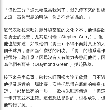
「但投三分？這比較像當我累了，就先停下來的暫緩
之道。當你想贏的時候，你是不會妥協的。」
這代表歐拉朱旺討厭外線當道的文化？不，他也喜歡
看勇士的比賽，尤其是柯瑞（Stephen Curry）。但
他也想知道，如果他們（勇士）不得不面對真正的大
個子球員，會面臨什麼樣的困境。「勇士的體系運作
得很好，為什麼？因爲沒有人有能力去懲罰他們，因
為他們有葛林（Draymond Green ）撐起防線。」
接下來是字母哥，歐拉朱旺同樣表達了欣賞，只不過
他提及最近的一場比賽，安特托昆博在底線的轉身扣
籃，「那是漂亮的一步，」歐拉朱旺評價道，「但這
一步其實並不正確。這個想法是對的，也很成功，但
他轉錯了腿。」