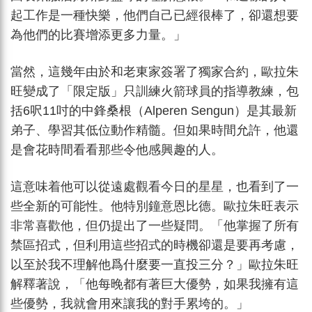
起工作是一種快樂，他們自己已經很棒了，卻還想要
為他們的比賽增添更多力量。」
當然，這幾年由於和老東家簽署了獨家合約，歐拉朱
旺變成了「限定版」只訓練火箭球員的指導教練，包
括6呎11吋的中鋒桑根（Alperen Sengun）是其最新
弟子、學習其低位動作精髓。但如果時間允許，他還
是會花時間看看那些令他感興趣的人。
這意味着他可以從遠處觀看今日的星星，也看到了一
些全新的可能性。他特別鐘意恩比德。歐拉朱旺表示
非常喜歡他，但仍提出了一些疑問。「他掌握了所有
禁區招式，但利用這些招式的時機卻還是要再考慮，
以至於我不理解他爲什麼要一直投三分？」歐拉朱旺
解釋著說，「他每晚都有著巨大優勢，如果我擁有這
些優勢，我就會用來讓我的對手累垮的。」