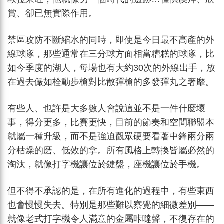
賞、卻已無實際作用。
禁區攻防不斷縮水的同時，即使是今日最不高產的外
線球隊，那些通常在三分球方面相當糟糕的球隊，比
如今季度的湖人，每場也有大約30次的外線出手，放
在過去儼如栓動步槍對比散彈槍的多發彈丸之奢靡。
有些人、也許是大多數人會說這並不是一件什麼壞
事，得分更多，比賽更快，目前的節奏和空間聯盟本
就屬一種升級，而不是強迫觀眾硬要看著中鋒兩分兩
分枯燥的磨、低效的拿。所有風格上轉換皆屬必然的
淘汰，就像打字機讓位於鍵盤，座機讓位於手機。
但不得不承認的是，在所有進化的過程中，有些東西
也會慢慢失去。特別是那些難以察覺的細微差別——
就像老式打字機令人滿意的金屬咔噠聲，不復存在的