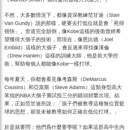
不然，大多數情況下，都像資深教練范甘迪（Stan
Van Gundy）說的那樣，硬要去打低位就是會「死得
很快」。世道完全顛倒，像Kobe這樣的後衛曾經希
望獲得大個子的技術，而現在，像恩比德（Joel
Embiid）這樣的大個子，會反過來尋找像漢倫
（Drew Hanlen）這樣的訓練大師，他是前大學控
衛，幫助每個人都能像Kobe一樣打球。
每年夏天，你都會看見像考森斯（DeMarcus
Cousins）和亞當斯（Steve Adams）這類身型高大
笨拙的NBA大個子嘗試投三分的鏡頭頻繁出現。結
果，正如范甘迪所說：「孩子們被教導這種無位置籃
球的思想，卻並未被教導如何正確在低位打球。」
於是就要問：他們爲什麼要學呢？如果這群高中生內