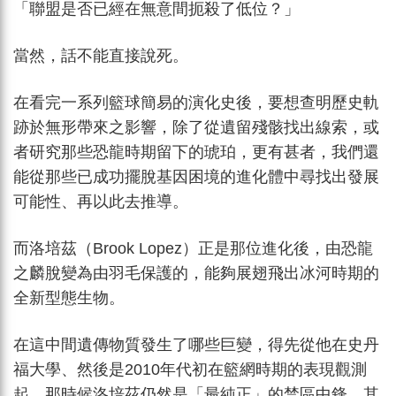
「聯盟是否已經在無意間扼殺了低位？」
當然，話不能直接說死。
在看完一系列籃球簡易的演化史後，要想查明歷史軌
跡於無形帶來之影響，除了從遺留殘骸找出線索，或
者研究那些恐龍時期留下的琥珀，更有甚者，我們還
能從那些已成功擺脫基因困境的進化體中尋找出發展
可能性、再以此去推導。
而洛培茲（Brook Lopez）正是那位進化後，由恐龍
之麟脫變為由羽毛保護的，能夠展翅飛出冰河時期的
全新型態生物。
在這中間遺傳物質發生了哪些巨變，得先從他在史丹
福大學、然後是2010年代初在籃網時期的表現觀測
起，那時候洛培茲仍然是「最純正」的禁區中鋒，其