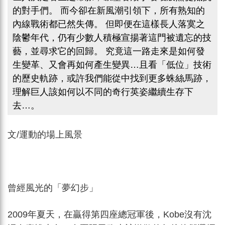
的對手們。 而今卻在新風潮引領下，所有熟知的
內線戰術都已然失傳。 但即便在這樣長人落寞之
陰鬱年代，仍有少數人積極宣揚著這門被遺忘的技
藝，並尋求它的回歸。 究竟這一路走來是如何發
生變革、又會再如何產生變異…且看「低位」技術
的歷史軌跡，或許我們能從中找到更多蛛絲馬跡，
理解巨人該如何以不同的奇行英姿繼續生存下
去…。
文/運動的場上風景
曾經風光的「夢幻步」
2009年夏天，在贏得第四座總冠軍後，Kobe沒有沈