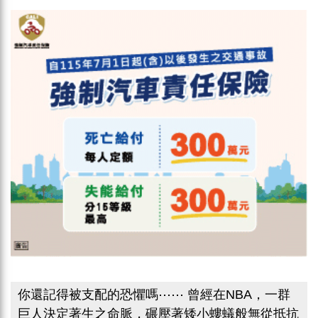
你還記得被支配的恐懼嗎⋯⋯ 曾經在NBA，一群
巨人決定著生之命脈，碾壓著矮小螻蟻般無從抵抗