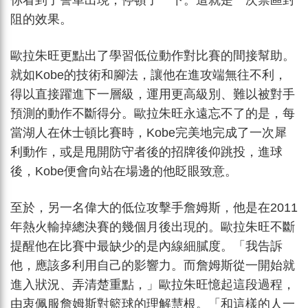
你看到了警車出現，停頓了一下。這就是一次禁區封
阻的效果。
歐拉朱旺更點出了學習低位動作對比賽的間接幫助。
就如Kobe的技術和腳法，讓他在進攻端無往不利，
得以直接躍進下一層級，運用更高級別、難以被對手
預測的動作不斷得分。歐拉朱旺永遠忘不了的是，每
當湖人在休士頓比賽時，Kobe完美地完成了一次犀
利動作，或是甩開防守者後的招牌後仰跳投，進球
後，Kobe便會向站在場邊的他眨眼致意。
至於，另一名偉大的低位攻擊手詹姆斯，他是在2011
年熱火輸掉總決賽的幾個月後出現的。歐拉朱旺不斷
提醒他在比賽中最缺少的是內線細膩度。「我告訴
他，應該多利用自己的影響力。而詹姆斯從一開始就
進入狀況、弄清楚重點，」歐拉朱旺憶起這段過程，
由衷佩服詹姆斯對籃球的理解慧根。「和這樣的人一