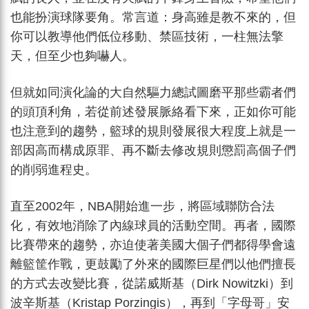
也能扮演球隊要角。常言道：身高雖是教不來的，但
你可以教導他們低位移動、禁區技術，一柱無法擎
天，但至少也夠嚇人。
但就如同演化論的大自然驅力總試圖磨平那些霸者們
的頭頂利角，若從前述發展脈絡看下來，正如你可能
也注意到的趨勢，籃球的規則發展很大程度上就是一
部因高而構成原罪、再不斷去修改規則懲罰高個子們
的削弱進程史。
直至2002年，NBA開始進一步，將區域聯防合法
化，有效地消除了內線球員的活動空間。再者，國際
比賽帶來的趨勢，亦迫使著美國大個子們都得學會遠
離籃筐作戰，更鼓勵了外來的國際巨星們以他們擅長
的方式去改變比賽，從諾威斯基（Dirk Nowitzki）到
波辛斯基（Kristap
Porzingis），再到「字母哥」安