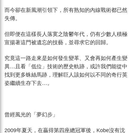
而今卻在新風潮引領下，所有熟知的內線戰術都已然
失傳。
但即便在這樣長人落寞之陰鬱年代，仍有少數人積極
宣揚著這門被遺忘的技藝，並尋求它的回歸。
究竟這一路走來是如何發生變革、又會再如何產生變
異…且看「低位」技術的歷史軌跡，或許我們能從中
找到更多蛛絲馬跡，理解巨人該如何以不同的奇行英
姿繼續生存下去…。
曾經風光的「夢幻步」
2009年夏天，在贏得第四座總冠軍後，Kobe沒有沈