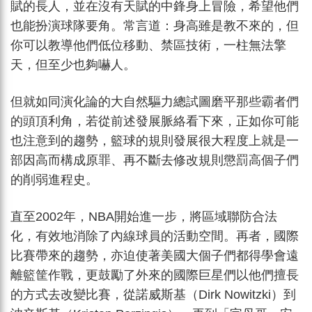
賦的長人，並在沒有天賦的中鋒身上冒險，希望他們
也能扮演球隊要角。常言道：身高雖是教不來的，但
你可以教導他們低位移動、禁區技術，一柱無法擎
天，但至少也夠嚇人。
但就如同演化論的大自然驅力總試圖磨平那些霸者們
的頭頂利角，若從前述發展脈絡看下來，正如你可能
也注意到的趨勢，籃球的規則發展很大程度上就是一
部因高而構成原罪、再不斷去修改規則懲罰高個子們
的削弱進程史。
直至2002年，NBA開始進一步，將區域聯防合法
化，有效地消除了內線球員的活動空間。再者，國際
比賽帶來的趨勢，亦迫使著美國大個子們都得學會遠
離籃筐作戰，更鼓勵了外來的國際巨星們以他們擅長
的方式去改變比賽，從諾威斯基（Dirk Nowitzki）到