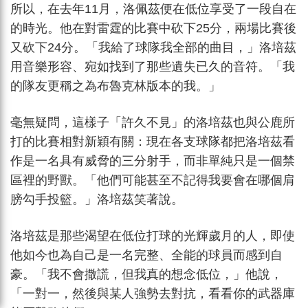
所以，在去年11月，洛佩茲便在低位享受了一段自在
的時光。他在對雷霆的比賽中砍下25分，兩場比賽後
又砍下24分。「我給了球隊我全部的曲目，」洛培茲
用音樂形容、宛如找到了那些遺失已久的音符。「我
的隊友更稱之為布魯克林版本的我。」
毫無疑問，這樣子「許久不見」的洛培茲也與公鹿所
打的比賽相對新穎有關：現在各支球隊都把洛培茲看
作是一名具有威脅的三分射手，而非單純只是一個禁
區裡的野獸。「他們可能甚至不記得我要會在哪個肩
膀勾手投籃。」洛培茲笑著說。
洛培茲是那些渴望在低位打球的光輝歲月的人，即使
他如今也為自己是一名完整、全能的球員而感到自
豪。「我不會撒謊，但我真的想念低位，」他說，
「一對一，然後與某人強勢去對抗，看看你的武器庫