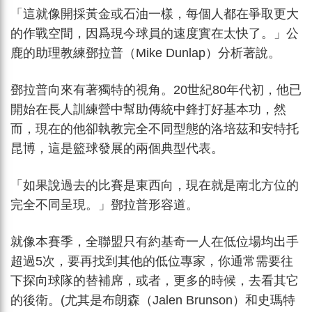
「這就像開採黃金或石油一樣，每個人都在爭取更大
的作戰空間，因爲現今球員的速度實在太快了。」公
鹿的助理教練鄧拉普（Mike Dunlap）分析著說。
鄧拉普向來有著獨特的視角。20世紀80年代初，他已
開始在長人訓練營中幫助傳統中鋒打好基本功，然
而，現在的他卻執教完全不同型態的洛培茲和安特托
昆博，這是籃球發展的兩個典型代表。
「如果說過去的比賽是東西向，現在就是南北方位的
完全不同呈現。」鄧拉普形容道。
就像本賽季，全聯盟只有約基奇一人在低位場均出手
超過5次，要再找到其他的低位專家，你通常需要往
下探向球隊的替補席，或者，更多的時候，去看其它
的後衛。(尤其是布朗森（Jalen Brunson）和史瑪特