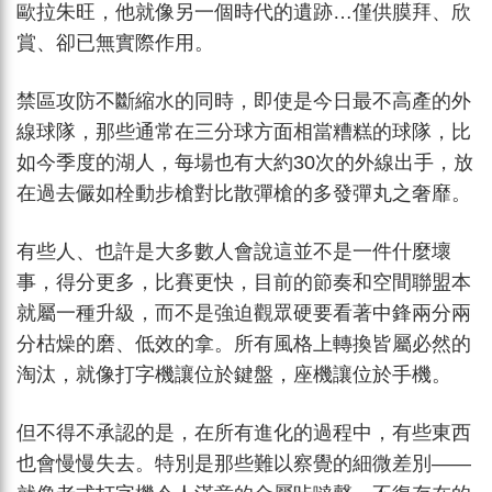
歐拉朱旺，他就像另一個時代的遺跡…僅供膜拜、欣
賞、卻已無實際作用。
禁區攻防不斷縮水的同時，即使是今日最不高產的外
線球隊，那些通常在三分球方面相當糟糕的球隊，比
如今季度的湖人，每場也有大約30次的外線出手，放
在過去儼如栓動步槍對比散彈槍的多發彈丸之奢靡。
有些人、也許是大多數人會說這並不是一件什麼壞
事，得分更多，比賽更快，目前的節奏和空間聯盟本
就屬一種升級，而不是強迫觀眾硬要看著中鋒兩分兩
分枯燥的磨、低效的拿。所有風格上轉換皆屬必然的
淘汰，就像打字機讓位於鍵盤，座機讓位於手機。
但不得不承認的是，在所有進化的過程中，有些東西
也會慢慢失去。特別是那些難以察覺的細微差別——