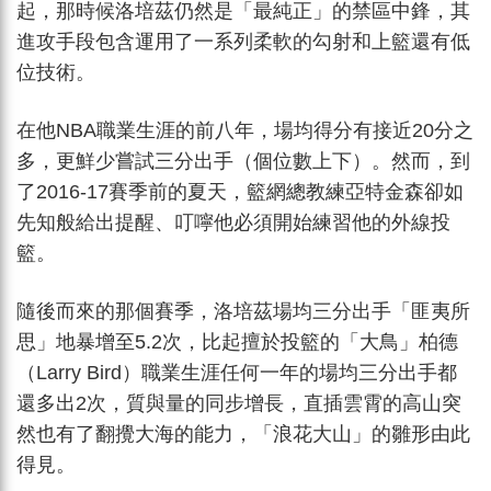
起，那時候洛培茲仍然是「最純正」的禁區中鋒，其
進攻手段包含運用了一系列柔軟的勾射和上籃還有低
位技術。
在他NBA職業生涯的前八年，場均得分有接近20分之
多，更鮮少嘗試三分出手（個位數上下）。然而，到
了2016-17賽季前的夏天，籃網總教練亞特金森卻如
先知般給出提醒、叮嚀他必須開始練習他的外線投
籃。
隨後而來的那個賽季，洛培茲場均三分出手「匪夷所
思」地暴增至5.2次，比起擅於投籃的「大鳥」柏德
（Larry Bird）職業生涯任何一年的場均三分出手都
還多出2次，質與量的同步增長，直插雲霄的高山突
然也有了翻攪大海的能力，「浪花大山」的雛形由此
得見。