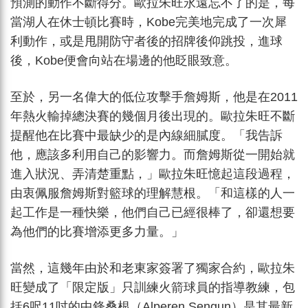
預測的動作不斷得分。歐拉朱旺永遠忘不了的是，每
當湖人在休士頓比賽時，Kobe完美地完成了一次犀
利動作，或是甩開防守者後的招牌後仰跳投，進球
後，Kobe便會向站在場邊的他眨眼致意。
至於，另一名偉大的低位攻擊手詹姆斯，他是在2011
年熱火輸掉總決賽的幾個月後出現的。歐拉朱旺不斷
提醒他在比賽中最缺少的是內線細膩度。「我告訴
他，應該多利用自己的影響力。而詹姆斯從一開始就
進入狀況、弄清楚重點，」歐拉朱旺憶起這段過程，
由衷佩服詹姆斯對籃球的理解慧根。「和這樣的人一
起工作是一種快樂，他們自己已經很棒了，卻還想要
為他們的比賽增添更多力量。」
當然，這幾年由於和老東家簽署了獨家合約，歐拉朱
旺變成了「限定版」只訓練火箭球員的指導教練，包
括6呎11吋的中鋒桑根（Alperen Sengun）是其最新