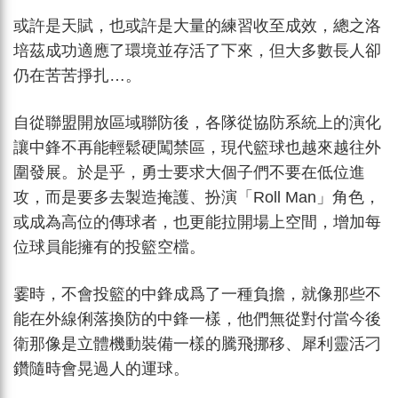
或許是天賦，也或許是大量的練習收至成效，總之洛
培茲成功適應了環境並存活了下來，但大多數長人卻
仍在苦苦掙扎…。
自從聯盟開放區域聯防後，各隊從協防系統上的演化
讓中鋒不再能輕鬆硬闖禁區，現代籃球也越來越往外
圍發展。於是乎，勇士要求大個子們不要在低位進
攻，而是要多去製造掩護、扮演「Roll Man」角色，
或成為高位的傳球者，也更能拉開場上空間，增加每
位球員能擁有的投籃空檔。
霎時，不會投籃的中鋒成爲了一種負擔，就像那些不
能在外線俐落換防的中鋒一樣，他們無從對付當今後
衛那像是立體機動裝備一樣的騰飛挪移、犀利靈活刁
鑽隨時會晃過人的運球。