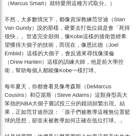
（Marcus Smart）就特愛用這種方式取分。）
不然，大多數情況下，都像資深教練范甘迪（Stan
Van Gundy）說的那樣，硬要去打低位就是會「死得
很快」。世道完全顛倒，像Kobe這樣的後衛曾經希
望獲得大個子的技術，而現在，像恩比德（Joel
Embiid）這樣的大個子，會反過來尋找像漢倫
（Drew Hanlen）這樣的訓練大師，他是前大學控
衛，幫助每個人都能像Kobe一樣打球。
每年夏天，你都會看見像考森斯（DeMarcus
Cousins）和亞當斯（Steve Adams）這類身型高大
笨拙的NBA大個子嘗試投三分的鏡頭頻繁出現。結
果，正如范甘迪所說：「孩子們被教導這種無位置籃
球的思想，卻並未被教導如何正確在低位打球。」