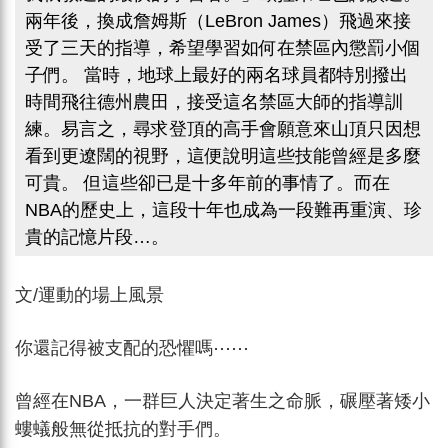
兩年後，換成詹姆斯（LeBron James）飛過來接
受了三天的指導，希望學習如何在禁區內懲罰小個
子們。 當時，地球上最好的兩名球員都特別撥出
時間飛往德州農田，接受這名禁區大師的指導訓
練。易言之，尋求登頂的高手會願意來山頂只因想
看到更遼闊的視野，這便說明這些技能曾經是多麼
可貴。 但這些卻已是十多年前的事情了。而在
NBA的歷史上，這段十年也成為一段難再重演、珍
貴的記憶片段…。
文/運動的場上風景
你還記得被支配的恐懼嗎
⋯⋯
曾經在NBA，一群巨人決定著生之命脈，碾壓著矮小
螻蟻般無從抵抗的對手們。