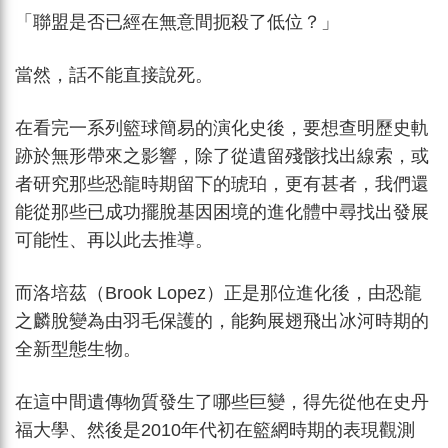
「聯盟是否已經在無意間扼殺了低位？」
當然，話不能直接說死。
在看完一系列籃球簡易的演化史後，要想查明歷史軌
跡於無形帶來之影響，除了從遺留殘骸找出線索，或
者研究那些恐龍時期留下的琥珀，更有甚者，我們還
能從那些已成功擺脫基因困境的進化體中尋找出發展
可能性、再以此去推導。
而洛培茲（Brook Lopez）正是那位進化後，由恐龍
之麟脫變為由羽毛保護的，能夠展翅飛出冰河時期的
全新型態生物。
在這中間遺傳物質發生了哪些巨變，得先從他在史丹
福大學、然後是2010年代初在籃網時期的表現觀測