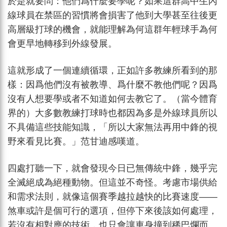
於是就要問：他們爲什麼要學呢？如果這群高中生內
線球員在禁區的習慣將會損害了他到大學甚至往後更
高層級打球的機會，就能理解為何這群年輕球手為何
會更早地轉移到外線發展。
這就形成了一個連續循環，正如許多教練所看到的那
樣：因爲他們沒有被教導、爲什麼不教他們呢？因爲
沒有人想要學或者不知道如何去教它了。（當今體育
界的）大多數教練打球時也都因為多是外線球員所以
不具備這些技能知識，「所以大家無法再用中鋒的視
野來看見比賽。」范甘迪感嘆道。
四處打聽一下，就會發現今日已無傳統中鋒，幾乎完
全滅絕成為絕種動物。但這並不奇怪。考慮市場供給
和需求法則，就像這個賽季越拉越快的比賽速度——
煞車或許是個可行的選項，但停下來後該如何處理，
若沒有相對應的技術，也只會讓車身撞到稀巴爛而