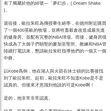
有了獨屬於他的綽號—「夢幻步」( Dream Shake
)。
退役後，歐拉朱旺為傳授畢生絕學，在德州附近購買
了一個400英畝的牧場，並將牲畜穀倉改造成最先進
的健身房、並配有完整的NBA球場。而後，健身房很
快成為了大個子們朝聖的麥加至聖所。教練和NBA管
陸續打電話來，懇請歐拉朱旺指導他們的一個又一個
中鋒。
以Kobe爲例，他在湖人與火箭在休士頓的比賽後找
到了歐拉朱旺。起初，歐拉朱旺不知道Kobe是不是
認真的。但後來才意識到他說的可是Kobe啊！
是的，他非常非常認真。