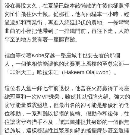
浸在喜悅太久，在夏陽已臨本該懶散的午後他卻選擇
匆忙忙飛往休士頓。從那裡，他向西驅車一小時，經
過遠郊和商業街，再進入綿延起伏的農地。一條彎彎
曲曲的小徑把他帶到了一排鐵門前，再往下走，人跡
罕至的地方竟有著一座體育館。
裡面等待著Kobe穿越一整座城市也要去看的那個
人，一個他相信能讓他的比賽更上層樓的至尊宗師—
「非洲天王」歐拉朱旺（Hakeem Olajuwon）。
這位名人堂中鋒七年前退役，他曾在火箭贏得了兩座
總冠軍和一次MVP殊榮，雖然其以招牌火鍋、強大的
防守能量威震籃壇，但最出名的卻可能是那優雅的低
位移動，一系列難以捉摸的旋轉、假動作和後仰，往
往讓防守者措手不及，讓試圖捕捉其身影的一個個無
從施展，這樣標誌性且繁麗如錦的搖擺舞步甚至還擁