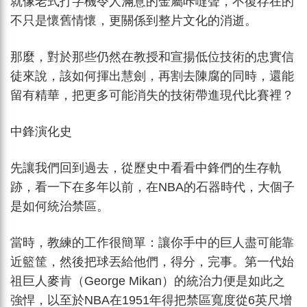
就像老式打字機令人滿意的金屬咔噠聲，不復存在的
不只是懷舊情懷，更關係到整片文化的消逝。
那麼，對於那些仍然在教授和宣揚低位技術的忠實信
徒來說，該如何揮出慧劍，再割去陳腐的同時，還能
留有精華，把更多可能消失的技術帶進現代比賽裡？
中鋒演化史
先讓我們回到過去，從歷史中看看中鋒們的生存軌
跡，看一下在多年以前，在NBA的石器時代，大個子
是如何統治禁區。
當時，教練的工作很簡單：讓你手中的巨人盡可能靠
近籃筐，然後把球丟給他們，得分，完事。第一代始
祖巨人麥肯（George Mikan）的統治力便是如此之
強悍，以至於NBA在1951年得把禁區寬度從6英尺增