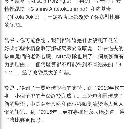
波辛斯基（Kristap
Porzingis），再到「字母哥」安
特托昆博（Giannis Antetokounmpo）和約基奇
（Nikola
Jokic），一定程度上都改變了你我對比賽
的認知。
當然，你可能會想，我們都知道是什麼殺死了低位，
好比那些木樁會刺穿那些窩藏於陰暗處、活在過去的
吸血鬼們的老派心臟。NBA球隊也用了一個最強而有
力的理由，一個怎麼算都不可能得到不同結果的「3
> 2」、給了改變最大的利基。
於是，得到了一眾籃球學者的支持，到了2010年代中
期，小個子們的革命終於完成了。三分球和罰球成了
新的聖盃，中長距離投籃和低位移動則淪變為人見人
懼的詛咒。到了2015年，更有專欄作家大膽提道，爲
了讓比賽更精彩，