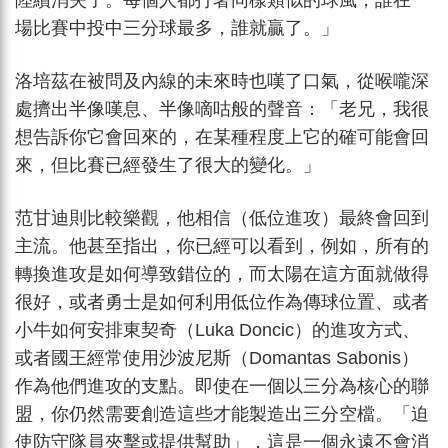
陸續消失了。每個人都打著同樣類似的球風，誰在一
場比賽中投中三分球最多，誰就贏了。」
洛培茲在被問及內線的未來時也嘆了口氣，從喉嚨深
處擠出半像嘆息、半像嘀咕般的聲音：「老兄，我很
想告訴你它會回來的，在某種程度上它的確可能會回
來，但比賽已經發生了很大的變化。」
范甘迪則比較樂觀，他相信（低位進攻）最終會回到
主流。他甚至指出，你已經可以看到，例如，所有的
轉換進攻是如何導致錯位的，而太陽在這方面就做得
很好，或者勇士是如何利用低位作為傳球位置、或者
小牛如何安排東契奇（Luka Doncic）的進攻方式、
或者國王經常使用沙波尼斯（Domantas Sabonis）
作為他們進攻的支點。即使在一個以三分為核心的聯
盟，你仍然需要創造這些才能製造出三分空檔。「迫
使防守隊員夾擊或提供幫助」，這是一個永遠不會消