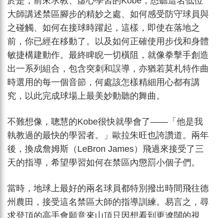
於是，前來求教、虛心學習的Kobe，悉聽這名低位
大師講述禁區腳步的精妙之處、如何感受防守球員與
之碰觸、如何在接球時躍起，這樣，即使在落地之
前，你已經在移動了。以及如何正確使用步伐和身體
敏捷構建動作。最終睥睨一切橫阻，就像拳擊手創造
出一系列組合，包含突刺和誤導，亦猶若莫札特作曲
時選用的每一個音節，何處該怎樣精細用心都有講
究，以此完成球場上最美妙動聽的舞曲。
不難想像，聰慧的Kobe很快就學會了——「他是我
執教過的最快的學習者。」歐拉朱旺也誇讚道。兩年
後，換成詹姆斯（LeBron James）飛過來接受了三
天的指導，希望學習如何在禁區內懲罰小個子們。
當時，地球上最好的兩名球員都特別撥出時間飛往德
州農田，接受這名禁區大師的指導訓練。易言之，尋
求登頂的高手會願意來山頂只因想看到更遼闊的視