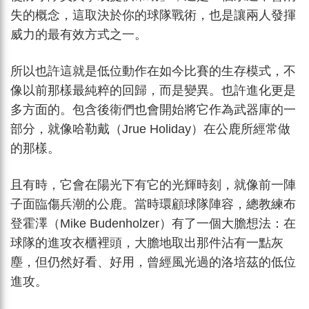
失的概念，這取決於你的球隊戰術，也是讓兩人發揮
威力的最有效方式之一。
所以也許這就是低位動作在如今比賽的生存模式，不
像以前那樣最純粹的回歸，而是變異。也許進化更是
多方面的。包含後衛們也會開始將它作為武器庫的一
部分，就像哈勒戴（Jrue Holiday）在公鹿所經常做
的那樣。
且有時，它會在陽光下有它的光輝時刻，就像前一陣
子面臨傷兵潮的公鹿。當時環顧球隊陣容，總教練布
登霍澤（Mike Budenholzer）有了一個大膽想法：在
球隊的進攻衣櫃裡頭，大膽地取出那件沾有一點灰
塵，但仍然好看、好用，曾經風光過的洛培茲的低位
進攻。