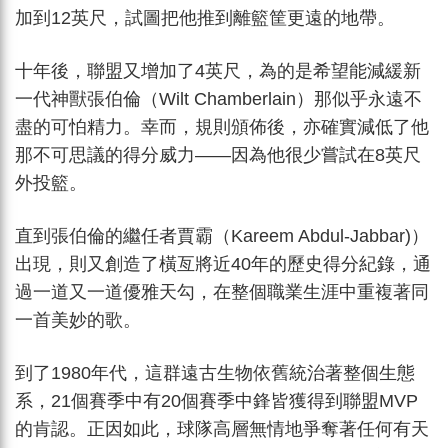
加到12英尺，試圖把他推到離籃筐更遠的地帶。
十年後，聯盟又增加了4英尺，為的是希望能減緩新
一代神獸張伯倫（Wilt Chamberlain）那似乎永遠不
盡的可怕精力。幸而，規則頒佈後，亦確實減低了他
那不可思議的得分威力——因為他很少嘗試在8英尺
外投籃。
直到張伯倫的繼任者賈霸（Kareem Abdul-Jabbar)）
出現，則又創造了橫亙將近40年的歷史得分紀錄，通
過一道又一道優雅天勾，在整個職業生涯中重複著同
一首美妙的歌。
到了1980年代，這群遠古生物依舊統治著整個生態
系，21個賽季中有20個賽季中鋒皆獲得到聯盟MVP
的肯認。正因如此，球隊高層無情地爭奪著任何有天