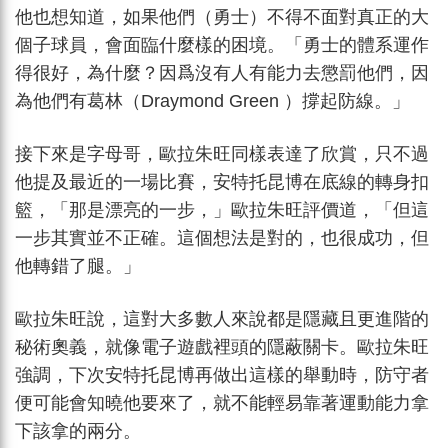
他也想知道，如果他們（勇士）不得不面對真正的大
個子球員，會面臨什麼樣的困境。「勇士的體系運作
得很好，為什麼？因爲沒有人有能力去懲罰他們，因
為他們有葛林（Draymond Green ）撐起防線。」
接下來是字母哥，歐拉朱旺同樣表達了欣賞，只不過
他提及最近的一場比賽，安特托昆博在底線的轉身扣
籃，「那是漂亮的一步，」歐拉朱旺評價道，「但這
一步其實並不正確。這個想法是對的，也很成功，但
他轉錯了腿。」
歐拉朱旺說，這對大多數人來說都是隱藏且更進階的
秘術奧義，就像電子遊戲裡頭的隱蔽關卡。歐拉朱旺
強調，下次安特托昆博再做出這樣的舉動時，防守者
便可能會知曉他要來了，就不能輕易靠著運動能力拿
下該拿的兩分。