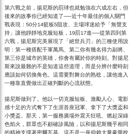
第六戰之前，揚尼斯的罰球也就勉強在六成左右，但
後來的故事你已經知道了──近十年最佳的個人關門
戰表現：50分14籃板5阻攻、主場球迷給予「無聲支
持」讓他靜靜地克服短板，19罰17進──從第四到第
六戰，揚尼斯完美展現了「絕世兵刃」的三種使用說
明：第一種搭配千軍萬馬、第二你有幾名得力副將、
第三你是城市的英雄，你會有屬於你的時刻。對揚尼
斯來說最難的不是知道這些道理，而是分辨什麼時刻
應該如何切換角色。這需要對舞台的熟稔，讓他進入
一種靠直覺做出正確判斷的心流狀態。
揚尼斯做到了。他以一切克服短板、激勵人心、電影
感十足的方式奪下了生涯首座冠軍、拿下了大獎盃和
小獎盃。那天，第一服務廣場外震天狂吼、燃起深綠
色焰火，群眾也不顧確診風險，以和揚尼斯幾乎相同
的精神支撐著密爾瓦基。這不是一座仰賴大量豪華稅