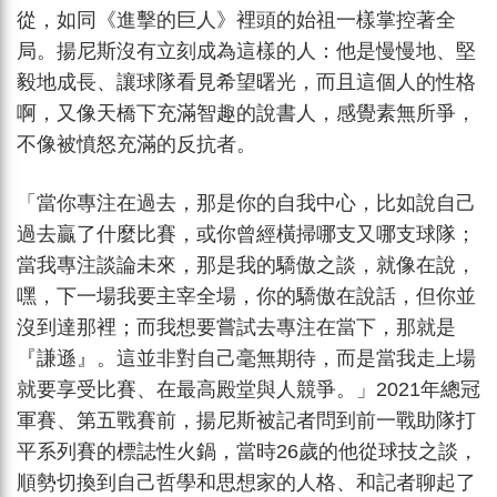
從，如同《進擊的巨人》裡頭的始祖一樣掌控著全
局。揚尼斯沒有立刻成為這樣的人：他是慢慢地、堅
毅地成長、讓球隊看見希望曙光，而且這個人的性格
啊，又像天橋下充滿智趣的說書人，感覺素無所爭，
不像被憤怒充滿的反抗者。
「當你專注在過去，那是你的自我中心，比如說自己
過去贏了什麼比賽，或你曾經橫掃哪支又哪支球隊；
當我專注談論未來，那是我的驕傲之談，就像在說，
嘿，下一場我要主宰全場，你的驕傲在說話，但你並
沒到達那裡；而我想要嘗試去專注在當下，那就是
『謙遜』。這並非對自己毫無期待，而是當我走上場
就要享受比賽、在最高殿堂與人競爭。」2021年總冠
軍賽、第五戰賽前，揚尼斯被記者問到前一戰助隊打
平系列賽的標誌性火鍋，當時26歲的他從球技之談，
順勢切換到自己哲學和思想家的人格、和記者聊起了