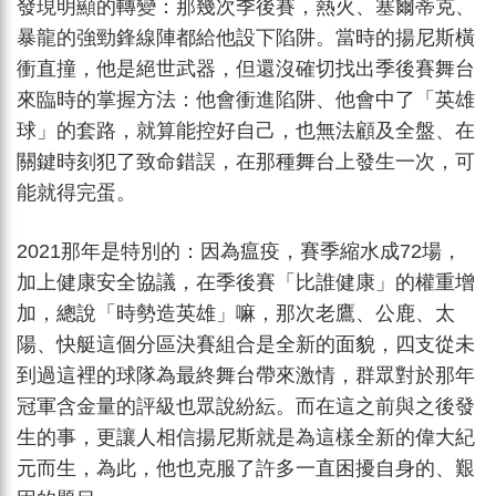
發現明顯的轉變：那幾次季後賽，熱火、塞爾蒂克、
暴龍的強勁鋒線陣都給他設下陷阱。當時的揚尼斯橫
衝直撞，他是絕世武器，但還沒確切找出季後賽舞台
來臨時的掌握方法：他會衝進陷阱、他會中了「英雄
球」的套路，就算能控好自己，也無法顧及全盤、在
關鍵時刻犯了致命錯誤，在那種舞台上發生一次，可
能就得完蛋。
2021那年是特別的：因為瘟疫，賽季縮水成72場，
加上健康安全協議，在季後賽「比誰健康」的權重增
加，總說「時勢造英雄」嘛，那次老鷹、公鹿、太
陽、快艇這個分區決賽組合是全新的面貌，四支從未
到過這裡的球隊為最終舞台帶來激情，群眾對於那年
冠軍含金量的評級也眾說紛紜。而在這之前與之後發
生的事，更讓人相信揚尼斯就是為這樣全新的偉大紀
元而生，為此，他也克服了許多一直困擾自身的、艱