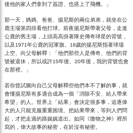
後他的家人們拿到了簽證、也搭上了飛機。」
那一天，媽媽、爸爸、揚尼斯的兩位弟弟，就坐在公
鹿主場第四排看他打球。前夜揚尼斯帶著父母，走進
公鹿的舊主場，上頭高高掛著隊史傳奇球星的背號，
以及1971年公鹿的冠軍旗。18歲的揚尼斯指著球場
上空、向父母解釋：「他們那些人是傳奇、他們的背
號被退休，所以或許15年後、20年後，我的背號也會
在那裡。」
若你曾試圖向自己父母解釋些他們本不了解的事，就
會懂揚尼斯有多適合成為一個「消除不安、給人帶來
希望」的人。世界上「結果」會決定很多事，追逐偉
大的人只能克服重重困境、把結果帶來，等到人們問
起，才把走過的路娓娓道出。如同《微物之神》裡所
寫的，偉大故事的秘密，在於沒有秘密。