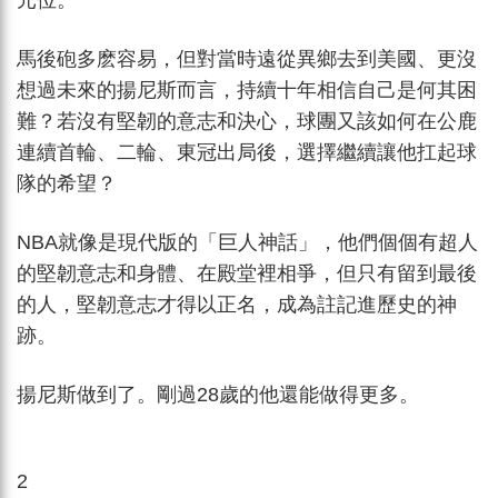
元位。
馬後砲多麽容易，但對當時遠從異鄉去到美國、更沒
想過未來的揚尼斯而言，持續十年相信自己是何其困
難？若沒有堅韌的意志和決心，球團又該如何在公鹿
連續首輪、二輪、東冠出局後，選擇繼續讓他扛起球
隊的希望？
NBA就像是現代版的「巨人神話」，他們個個有超人
的堅韌意志和身體、在殿堂裡相爭，但只有留到最後
的人，堅韌意志才得以正名，成為註記進歷史的神
跡。
揚尼斯做到了。剛過28歲的他還能做得更多。
2