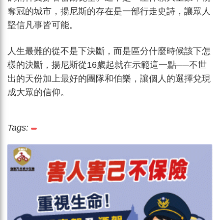
奪冠的城市，揚尼斯的存在是一部行走史詩，讓眾人
堅信凡事皆可能。
人生最難的從不是下決斷，而是區分什麼時候該下怎
樣的決斷，揚尼斯從16歲起就在示範這一點──不世
出的天份加上最好的團隊和伯樂，讓個人的選擇兌現
成大眾的信仰。
Tags: