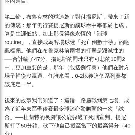
困的題目。
第二輪，布魯克林的球迷為了對付揚尼斯，帶來了新
的傳統：那年例行賽揚尼斯的罰球命中率低於七成，
算是生涯低點，加上那長得像永恆的「罰球
routine」，直接成為客場球迷「死亡倒數十秒」的嘲
諷標靶。他們在布魯克林前兩場的打擊是毀滅性的
──合計輸了47分、揚尼斯的罰球只有可悲的10罰2
中，更加重要的是，那年（包括例行賽）他們在對方
場子裡從沒贏過。任誰來看，0-2以後這個系列賽都
該底定一半。
後來的故事我們知道了：這輪一路鏖戰到第七場、成
為了近年東區季後賽最令球迷心驚膽顫的一次「試
合」──杜蘭特的長腳讓公鹿躲過了死刑宣判、揚尼
斯打了50分鐘、砍下他自己截至當下的最高得分（40
分）。