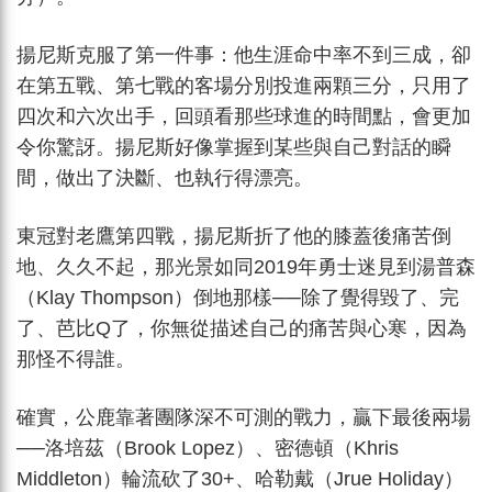
揚尼斯克服了第一件事：他生涯命中率不到三成，卻
在第五戰、第七戰的客場分別投進兩顆三分，只用了
四次和六次出手，回頭看那些球進的時間點，會更加
令你驚訝。揚尼斯好像掌握到某些與自己對話的瞬
間，做出了決斷、也執行得漂亮。
東冠對老鷹第四戰，揚尼斯折了他的膝蓋後痛苦倒
地、久久不起，那光景如同2019年勇士迷見到湯普森
（Klay Thompson）倒地那樣──除了覺得毀了、完
了、芭比Q了，你無從描述自己的痛苦與心寒，因為
那怪不得誰。
確實，公鹿靠著團隊深不可測的戰力，贏下最後兩場
──洛培茲（Brook Lopez）、密德頓（Khris
Middleton）輪流砍了30+、哈勒戴（Jrue Holiday）