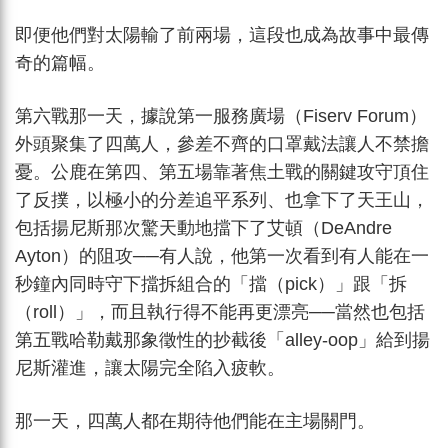
即便他們對太陽輸了前兩場，這段也成為故事中最傳
奇的篇幅。
第六戰那一天，據說第一服務廣場（Fiserv Forum）
外頭聚集了四萬人，參差不齊的口罩戴法讓人不禁擔
憂。公鹿在第四、第五場靠著焦土戰的關鍵攻守頂住
了反撲，以極小的分差追平系列、也拿下了天王山，
包括揚尼斯那次驚天動地擋下了艾頓（DeAndre
Ayton）的阻攻──有人說，他第一次看到有人能在一
秒鐘內同時守下擋拆組合的「擋（pick）」跟「拆
（roll）」，而且執行得不能再更漂亮──當然也包括
第五戰哈勒戴那象徵性的抄截後「alley-oop」給到揚
尼斯灌進，讓太陽完全陷入疲軟。
那一天，四萬人都在期待他們能在主場關門。