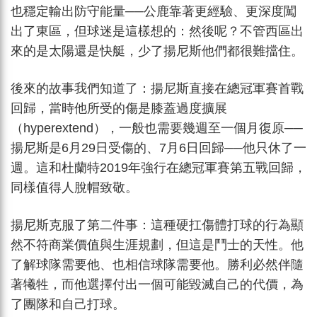
也穩定輸出防守能量──公鹿靠著更經驗、更深度闖
出了東區，但球迷是這樣想的：然後呢？不管西區出
來的是太陽還是快艇，少了揚尼斯他們都很難擋住。
後來的故事我們知道了：揚尼斯直接在總冠軍賽首戰
回歸，當時他所受的傷是膝蓋過度擴展
（hyperextend），一般也需要幾週至一個月復原──
揚尼斯是6月29日受傷的、7月6日回歸──他只休了一
週。這和杜蘭特2019年強行在總冠軍賽第五戰回歸，
同樣值得人脫帽致敬。
揚尼斯克服了第二件事：這種硬扛傷體打球的行為顯
然不符商業價值與生涯規劃，但這是鬥士的天性。他
了解球隊需要他、也相信球隊需要他。勝利必然伴隨
著犧牲，而他選擇付出一個可能毀滅自己的代價，為
了團隊和自己打球。