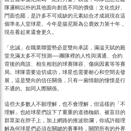
隊邏輯以外的其他面向創造不同的價值：文化也好、
門面也罷，是許多不可或缺的元素結合才成就現在這
個準名人堂球星。今年是揚尼斯為公鹿效力第十年，
現在看起來還會更久。
「忠誠」在職業聯盟勢必是雙向承諾，滿溢天賦的殿
堂充滿太多不可預測──團隊裡的人性與溝通、合約
背後的商談、相生相剋的球賽陣容、傷病因素等等賽
局。球隊需要迫切成功，球星也需要耐心和空間去發
展，這是雙向的信任關係，只有一廂情願的憧憬是行
不通的。如同人際關係。
這些大多數人不願理解，也不會理解，但這樣的「不
理解」也給球星們設下了重重的道德枷鎖、被盲目的
群眾架在脖子上，加上網路的推波助瀾，你或許能理
解為何球星們必須在關鍵的賽事時，關閉所有的外界