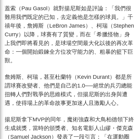
蓋索（Pau Gasol）就對揚尼斯如是評論：「我們很
難用我們既定的已知，去定義他是怎樣的球員。」千
禧年後，詹姆斯（LeBron James）、柯瑞（Stephen
Curry）以降，球賽有了質變，而在「希臘怪物」身
上我們即將看見的，是球場空間最大化以後的再次革
命：一個開始鍛鍊全方位攻守能力的、粗暴的籃下巨
獸。
詹姆斯、柯瑞，甚至杜蘭特（Kevin Durant）都是所
謂球賽改變者、他們是自己的1.0──絕世的兵刃總能
扭轉人們對戰爭的思維模式，但揚尼斯的出身與遭
遇，使得場上的革命故事更加迷人且激勵人心。
揚尼斯拿下MVP的同年，魔術強森和大鳥柏德領下終
生成就獎，當時的頒獎者、知名電影人山繆・傑克森
（Samuel Jackson）發表了一段引言：「在運動圈