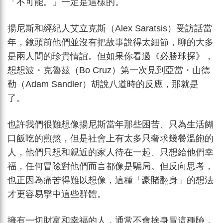
「不可能。」一定是這樣的。
揚尼斯和經紀人艾立克斯（Alex Saratsis）受訪話當
年，鏡頭前他們並沒有把故事說得太細節，聊的大多
是兩人間的珍貴情誼。但如果你看過《必勝球探》，
想想波・克魯茲（Bo Cruz）第一次見到亞當・山德
勒（Adam Sandler）胡說八道時的反應，那就是
了。
也許我們很難想像揚尼斯當年那些困苦、只為生活餬
口飯吃的煎熬，但是社會上有太多只奢求幾餐溫飽的
人，他們只想和親近的家人待在一起、只想給他們幸
福，任何冒險對他們而言都像是騙局。但反向思考，
也正因為痛苦得難以想像，這種「豪賭翻身」的想法
才更容易擊中這些群體。
擁有一切財富和幸福的人，通常不會捨身冒這種險，