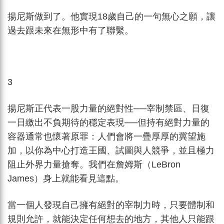
揚尼斯做到了。他實現18歲自己的一句無心之願，讓
過去跟未來在無形中有了聯繫。
3
揚尼斯正代表一股力量的絕對性──宰制禁區、日復
一日繳出不負期待的穩定表現──但持有絕對力量的
容器通常也懷著原罪：人們會將一疊厚厚的冀望施
加，以你為中心打造王國、試圖與人競爭，並且極力
阻止外界力量搶奪。我們在詹姆斯（LeBron
James）身上就能看見這點。
當一個人發現自己擁有絕對的宰制力時，只要體制和
規則允許，就能決定任何想去的地方，其他人只能跟