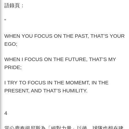
語錄頁：
“
WHEN YOU FOCUS ON THE PAST, THAT’S YOUR
EGO;
WHEN I FOCUS ON THE FUTURE, THAT’S MY
PRIDE;
I TRY TO FOCUS IN THE MOMEMT, IN THE
PRESENT, AND THAT’S HUMILITY.
4
當公鹿奉揚尼斯為「絕對力量」以後，球隊也想在建