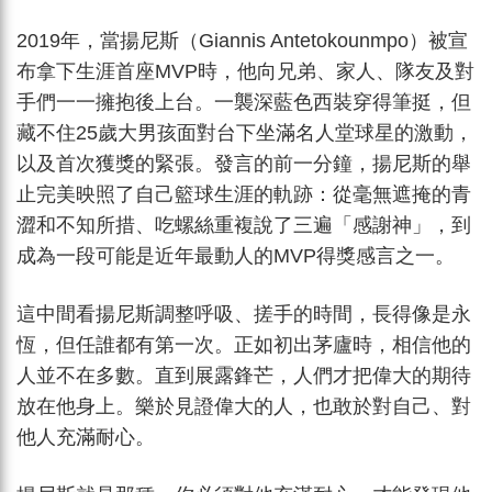
2019年，當揚尼斯（Giannis Antetokounmpo）被宣
布拿下生涯首座MVP時，他向兄弟、家人、隊友及對
手們一一擁抱後上台。一襲深藍色西裝穿得筆挺，但
藏不住25歲大男孩面對台下坐滿名人堂球星的激動，
以及首次獲獎的緊張。發言的前一分鐘，揚尼斯的舉
止完美映照了自己籃球生涯的軌跡：從毫無遮掩的青
澀和不知所措、吃螺絲重複說了三遍「感謝神」，到
成為一段可能是近年最動人的MVP得獎感言之一。
這中間看揚尼斯調整呼吸、搓手的時間，長得像是永
恆，但任誰都有第一次。正如初出茅廬時，相信他的
人並不在多數。直到展露鋒芒，人們才把偉大的期待
放在他身上。樂於見證偉大的人，也敢於對自己、對
他人充滿耐心。