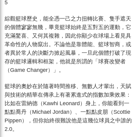
5
綜觀籃球歷史，能全憑一己之力扭轉比賽、隻手遮天
的個體寥寥無幾，畢竟籃球始終是五對五的運動，它
充滿驚喜、又何其複雜，因此你顯少在球場上看見具
革命性的人物竄出。不論他是靠體能、籃球智商，或
者異於常人的決斷力掀起風暴，一旦此個體打破了現
存的籃球邏輯和框架，他就是所謂的「球賽改變者
（Game Changer）」。
籃球的奧妙在於隨著時間推移、無數人才輩出，天賦
與技術的精華在傳承上有著累進式的指數加乘效果：
比如在雷納德（Kawhi Leonard）身上，你能看到一
點點喬丹（Michael Jordan）、一點點皮朋（Scottie
Pippen），但你始終很難說他是這幾位球員之中誰的
2.0。