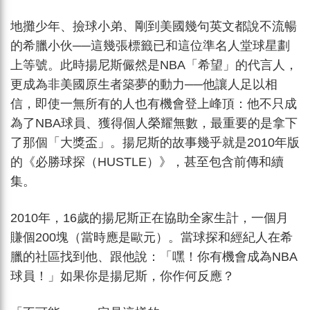
地攤少年、撿球小弟、剛到美國幾句英文都說不流暢
的希臘小伙──這幾張標籤已和這位準名人堂球星劃
上等號。此時揚尼斯儼然是NBA「希望」的代言人，
更成為非美國原生者築夢的動力──他讓人足以相
信，即使一無所有的人也有機會登上峰頂：他不只成
為了NBA球員、獲得個人榮耀無數，最重要的是拿下
了那個「大獎盃」。揚尼斯的故事幾乎就是2010年版
的《必勝球探（HUSTLE）》，甚至包含前傳和續
集。
2010年，16歲的揚尼斯正在協助全家生計，一個月
賺個200塊（當時應是歐元）。當球探和經紀人在希
臘的社區找到他、跟他說：「嘿！你有機會成為NBA
球員！」如果你是揚尼斯，你作何反應？