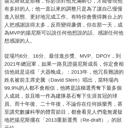
揚尼斯就是那種，你必須對他充滿耐心，才能發現他
有多好的人；他一直以來的調整只是為了讓自己慢慢
進入狀態、更好地完成工作。有時你會覺得舞台上的
人把感謝說得太多，反而變得廉價，但在那一天，成
為MVP的揚尼斯可以說任何他想說的話、感謝任何他
想感謝的人。
從場均6分、16分、最佳進步獎、MVP、DPOY，到
2021年總冠軍，如果一路見證揚尼斯成長，你定會相
信他就是這樣「大器晚成」：2013年，他冗長難讀的
姓名被前主席史騰（David Stern）唱出，當時場內
99.9%的人都不會相信，他將是該梯選秀奪下最多個
人成就，並且唯一作為建隊基石奪下生涯首冠的球
員。而十年後、二十年後，不論你在任何娛樂秀，甚
至講究數據科學的體育節目，都會看見人們毫無遲疑
地把揚尼斯擺在「2013重新選秀（Re-draft）」的狀