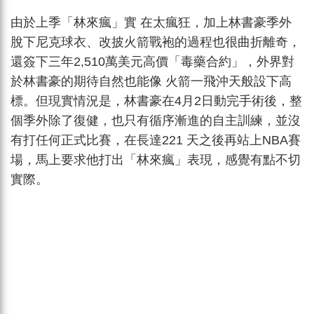
由於上季「林來瘋」實 在太瘋狂，加上林書豪季外
脫下尼克球衣、改披火箭戰袍的過程也很曲折離奇，
還簽下三年2,510萬美元高價「毒藥合約」，外界對
於林書豪的期待自然也能像 火箭一飛沖天般設下高
標。但現實情況是，林書豪在4月2日動完手術後，整
個季外除了復健，也只有循序漸進的自主訓練，並沒
有打任何正式比賽，在長達221 天之後再站上NBA賽
場，馬上要求他打出「林來瘋」表現，感覺有點不切
實際。