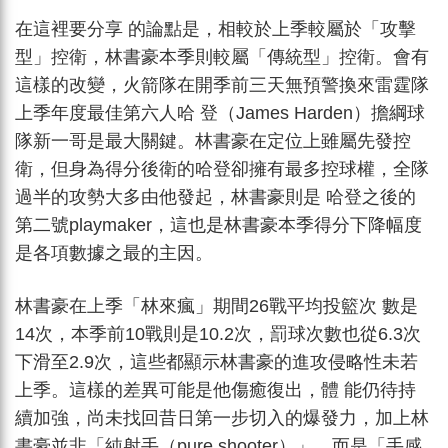
在這裡要分享 的論點是，相較於上季較屬於「攻擊
型」控衛，林書豪本季則較屬「傳統型」控衛。會有
這樣的改變，火箭隊在開季前三天無預警換來雷霆隊
上季年度最佳第六人哈 登（James Harden）擔綱球
隊新一哥是最大關鍵。林書豪在定位上雖屬先發控
衛，但身為得分後衛的哈登卻擁有最多控球權，全隊
過半的攻勢大多由他發起，林書豪則是 哈登之後的
第二號playmaker，這也是林書豪本季得分下降幅度
是各項數據之最的主因。
林書豪在上季「林來瘋」期間26戰平均投籃次 數是
14次，本季前10戰則是10.2次，罰球次數也從6.3次
下滑至2.9次，這些都顯示林書豪的進攻侵略性未若
上季。這樣的差異可能是他傷癒復出，體 能仍待持
續加強，尚未找回昔日第一步切入的爆發力，加上林
書豪並非「純射手（pure shooter）」，而是「手感