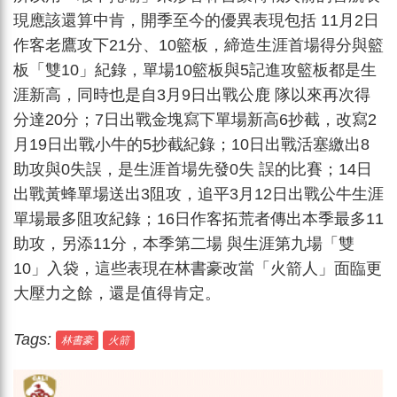
現應該還算中肯，開季至今的優異表現包括 11月2日
作客老鷹攻下21分、10籃板，締造生涯首場得分與籃
板「雙10」紀錄，單場10籃板與5記進攻籃板都是生
涯新高，同時也是自3月9日出戰公鹿 隊以來再次得
分達20分；7日出戰金塊寫下單場新高6抄截，改寫2
月19日出戰小牛的5抄截紀錄；10日出戰活塞繳出8
助攻與0失誤，是生涯首場先發0失 誤的比賽；14日
出戰黃蜂單場送出3阻攻，追平3月12日出戰公牛生涯
單場最多阻攻紀錄；16日作客拓荒者傳出本季最多11
助攻，另添11分，本季第二場 與生涯第九場「雙
10」入袋，這些表現在林書豪改當「火箭人」面臨更
大壓力之餘，還是值得肯定。
Tags:
林書豪
火箭