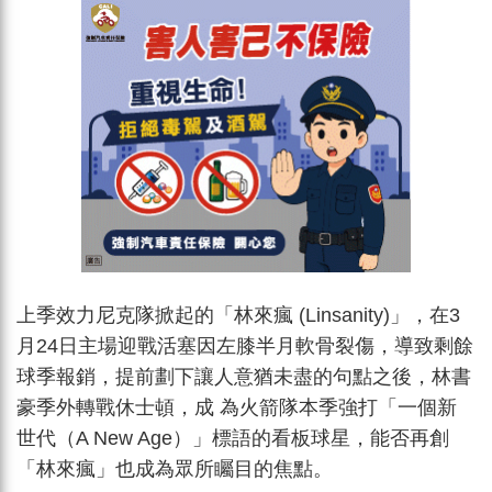
上季效力尼克隊掀起的「林來瘋 (Linsanity)」，在3
月24日主場迎戰活塞因左膝半月軟骨裂傷，導致剩餘
球季報銷，提前劃下讓人意猶未盡的句點之後，林書
豪季外轉戰休士頓，成 為火箭隊本季強打「一個新
世代（A New Age）」標語的看板球星，能否再創
「林來瘋」也成為眾所矚目的焦點。