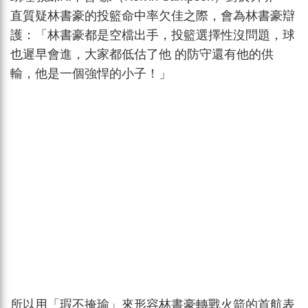
直質疑林書豪的投籃命中率欠佳之際，會為林書豪辯
護：「林書豪都是空檔出手，投籃選擇性沒問題，球
也遲早會進，大家都低估了他 的防守還有他的供
輸，他是一個強悍的小子！」
所以用「瑕不掩瑜」來形容林書豪轉戰火箭的首航表