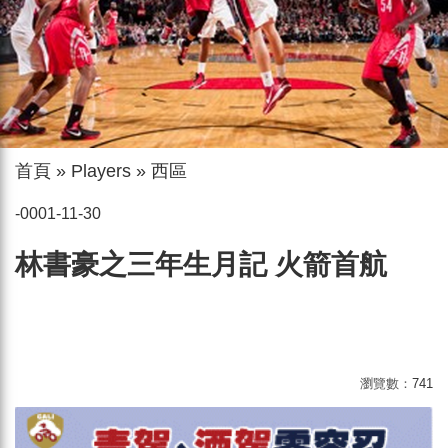
首頁
»
Players
»
西區
-0001-11-30
林書豪之三年生月記 火箭首航
瀏覽數：
741