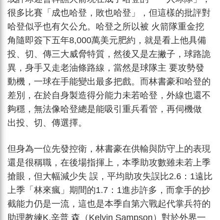
很多比賽「成也哈登，敗也哈登」，但這樣的批評對
哈登似乎也有欠公允。哈登之所以被 火箭隊重金挖
角隨即簽下五年8,000萬美元肥約，就是看上他具備
投、切、傳三大威脅特質，然後又是左撇子，球路詭
異，身手又走老油條路線，當然是球隊主 要攻勢發
動機，一球在手能變出最多把戲。而林書豪和哈登的
差別，在於自身製造得分能力未若哈登，外線也還不
夠穩，無法像哈登總是能吸引重兵看管，再伺機做
出投、切、傳選擇。
但身為一位先發控衛，林書豪在供輸與防守上的表現
還是很稱職，在後場指揮上，本季助攻數雖未若上季
搶眼，但大幅減少失 誤，平均助攻失誤比2.6：1遠比
上季「林來瘋」期間的1.7：1進步許多，而拿手的抄
截能力仍是一流，這也是本季自第六戰起代掌兵符的
助理教練K.辛普 森（Kelvin Sampson）對於外界一