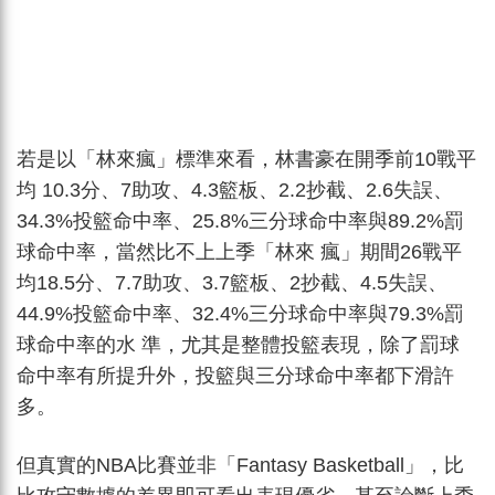
若是以「林來瘋」標準來看，林書豪在開季前10戰平
均 10.3分、7助攻、4.3籃板、2.2抄截、2.6失誤、
34.3%投籃命中率、25.8%三分球命中率與89.2%罰
球命中率，當然比不上上季「林來 瘋」期間26戰平
均18.5分、7.7助攻、3.7籃板、2抄截、4.5失誤、
44.9%投籃命中率、32.4%三分球命中率與79.3%罰
球命中率的水 準，尤其是整體投籃表現，除了罰球
命中率有所提升外，投籃與三分球命中率都下滑許
多。
但真實的NBA比賽並非「Fantasy Basketball」，比