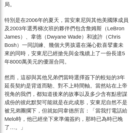
局。
特別是在2006年的夏天，當安東尼與其他美國隊成員
及2003年選秀梯次班的夥伴們包含詹姆斯（LeBron
James）、韋德（Dwyane Wade）和波許（Chris
Bosh）一同訓練、幾個大男孩還在滿心歡喜擘畫未
來的同時，安東尼已經搶先與金塊續上了一份長達5
年8000萬美元的優渥合同。
然而，這卻與其他兄弟們當時選擇簽下的較短的3年
延長契約是背道而馳、對不上時間軸。當然站在上帝
視角的我們，都知道後來的故事以及多少含有點密謀
成份的彼此默契可能就是在此成形，安東尼自然不是
被兄弟團擱下，但就如同韋德所言：「當我打電話給
Melo時，他已經坐下來準備簽約，那時已為時已晚
了…。」