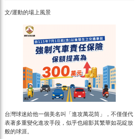
文/運動的場上風景
台灣球迷給他一個美名叫「進攻萬花筒」，不僅僅代
表著多重變化進攻手段，似乎也縮影其繁華如花綻放
般的球涯。