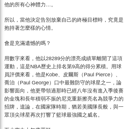
他的所有心神體力…。
所以，當他決定告別放棄自己的終極目標時，究竟是
抱持著怎麼樣的心情。
會是充滿遺憾的嗎？
用數字來看，他以28289分的漂亮成績單離開了這項
運動，這是NBA歷史上排名第9高的得分累積。用球
員評價來看，他是Kobe、皮爾斯（Paul Pierce）、
喬治（Paul George）口中最難防守的球星之一，論
影響面向，他更帶領過那時已經八年沒有進入季後賽
的金塊和長年積弱不振的尼克重新擦亮名為競爭力的
招牌，遑論，在國家隊時期，猶若美國隊長般，與一
眾頂尖球星再次打響了籃球最強國之威名。