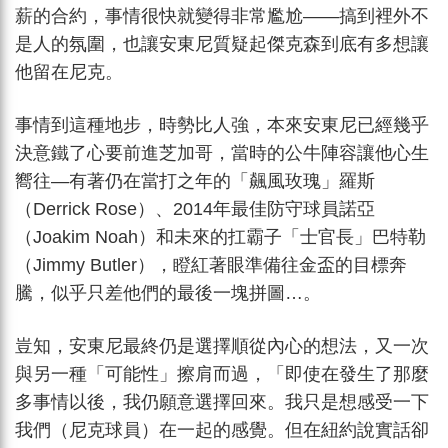
薪的合約，事情很快就變得非常尷尬——搞到裡外不
是人的氛圍，也讓安東尼質疑起傑克森到底有多想讓
他留在尼克。
事情到這種地步，時勢比人強，本來安東尼已經幾乎
決意鐵了心要前進芝加哥，當時的公牛陣容讓他心生
嚮往—有著仍在當打之年的「飆風玫瑰」羅斯
（Derrick Rose）、2014年最佳防守球員諾亞
（Joakim Noah）和未來的扛霸子「士官長」巴特勒
（Jimmy Butler），瞪紅著眼準備往金盃的目標奔
騰，似乎只差他們的最後一塊拼圖…。
豈知，安東尼最終仍是選擇順從內心的想法，又一次
與另一種「可能性」擦肩而過，「即使在發生了那麼
多事情以後，我仍願意選擇回來。我只是想感受一下
我們（尼克球員）在一起的感覺。但在紐約說實話卻