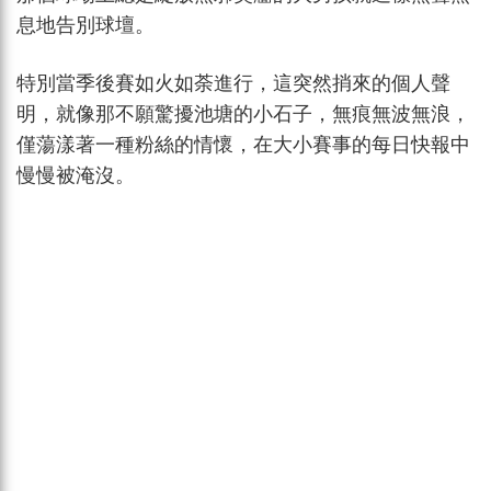
息地告別球壇。
特別當季後賽如火如荼進行，這突然捎來的個人聲
明，就像那不願驚擾池塘的小石子，無痕無波無浪，
僅蕩漾著一種粉絲的情懷，在大小賽事的每日快報中
慢慢被淹沒。