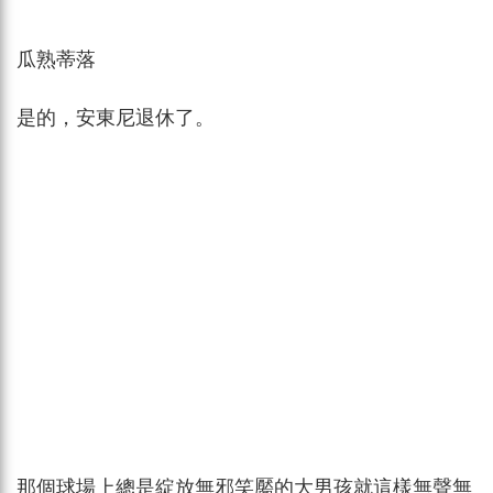
瓜熟蒂落
是的，安東尼退休了。
那個球場上總是綻放無邪笑靨的大男孩就這樣無聲無