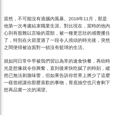
當然，不可能沒有過腦內風暴。2018年11月，那是
他第一次考慮結束職業生涯。對比現在，當時的他內
心則有股難以言喻的震顫，被一種更悲壯的感覺攫住
了，特別在火箭度過了一段令人撓頭的時光後，突然
之間便得被迫面對一頓沒有籃球的生活。
就如同日常中早被我們習以為常的速食快餐，再幼時
光是想像就令你興奮，直到後來快吃膩了的時刻，縱
然已無法刺激味蕾，但如果告訴你世界上將少了這麼
一樣曾經讓你那麼喜歡的事物，胃底抽空也只會剩下
想再品嘗一次的渴望。