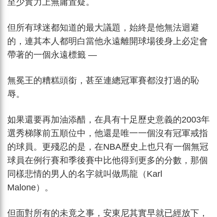
至少實力上無庸置疑。
但所有球迷都知道的最大議題，始終是他無法迴避
的，連其本人都明白當他永遠離開球場後身上必定會
帶著的一個永遠標籤 —
無冕王的糟糕頭銜，甚至連總冠軍賽都沒打過的恥
辱。
如果還要再加油添醋，在具有十足歷史意義的2003年
選秀梯隊前五順位中，他還是唯一一個沒有冠軍戒指
的球員。更殘忍的是，在NBA歷史上也只有一個無冠
球員在例行賽和季後賽中比他得到更多的分數，那個
同樣悲情的男人的名字就叫做馬龍（Karl
Malone）。
但面對所有的未竟之事，安東尼其實早就已經放下，