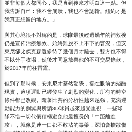
並非每個人都同心，我是直到後來才明白這一點。但
我告訴自己：我不會崩潰，我也不會認輸。紐約才是
我真正想留的地方。」
與其心境很不對稱的是，球隊最後經過幾年的補救後
仍是宣佈治療無效、始終難脫不上不下的窘況，但安
東尼卻比傑克森還多待了幾個月才離去，雙方也不得
不以分手收場，然後才同意放棄他的不可交易條款，
於2017年前往雷霆。
但到了那時候，安東尼才驀然驚覺，擺在眼前的殘酷
現實，這項運動已經發生了劇烈的變化，所有的時空
條件都已改觀。隨著比賽的分析性越來越強，充滿運
動能力的側翼與所謂3D球員越來越受重視，一些球
隊不惜一切代價積極避免他最擅長的「中距離進
攻」，就像是連一口都不敢沾的毒藥，深怕會擴散傷