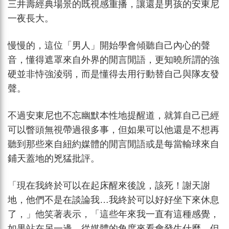
三井壽經典場景的既視感重播，讓還是男孩的安東尼
一夜長大。
慢慢的，這位「男人」開始學會傾聽自己內心的聲
音，懂得遮罩來自外界的閒言閒語，更知曉所謂的強
硬並非恃強淩弱，而是懂得去用行動替自己與隊友發
聲。
不過安東尼也不忘幽默本性地提醒道，就算自己已經
可以瞥頭無視帶過很多事，但如果可以他還是不想再
聽到那些來自紐約媒體的閒言閒語或是每當輸球來自
鋪天蓋地的兇猛批評。
「現在我終於可以在起床醒來後說，該死！謝天謝
地，他們不是在談論我…我終於可以好好坐下來休息
了，」他笑著表示，「這些年來我一直有這種感覺，
如果站在另一邊，從媒體的角度來看會發生什麼，但