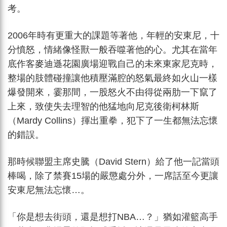
考。
2006年時有更重大的課題等著他，年輕的安東尼，十
分憤怒，情緒像怪獸一般吞噬著他的心。尤其在當年
底作客麥迪遜花園廣場迎戰自己的未來東家尼克時，
整場的肢體碰撞讓他積壓滿腔的怒氣最終如火山一樣
爆發開來，霎那間，一股怒火不由得從兩肋一下竄了
上來，致使失去理智的他猛地向尼克後衛柯林斯
（Mardy Collins）揮出重拳，犯下了一生都無法忘懷
的錯誤。
那時候聯盟主席史騰（David Stern）給了他一記當頭
棒喝，除了禁賽15場的嚴懲處分外，一席話至今更讓
安東尼無法忘懷…。
「你是想去街頭，還是想打NBA…？」猶如灌籃高手