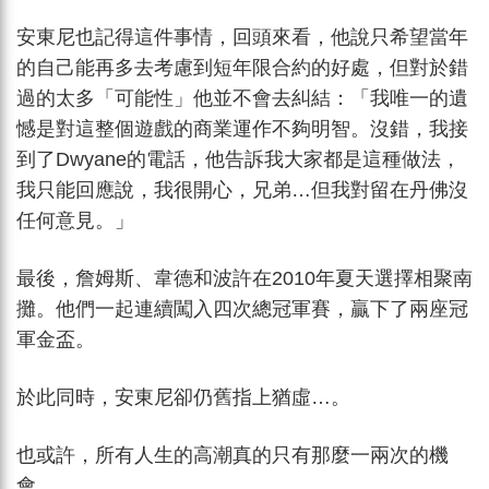
安東尼也記得這件事情，回頭來看，他說只希望當年
的自己能再多去考慮到短年限合約的好處，但對於錯
過的太多「可能性」他並不會去糾結：「我唯一的遺
憾是對這整個遊戲的商業運作不夠明智。沒錯，我接
到了Dwyane的電話，他告訴我大家都是這種做法，
我只能回應說，我很開心，兄弟…但我對留在丹佛沒
任何意見。」
最後，詹姆斯、韋德和波許在2010年夏天選擇相聚南
攤。他們一起連續闖入四次總冠軍賽，贏下了兩座冠
軍金盃。
於此同時，安東尼卻仍舊指上猶虛…。
也或許，所有人生的高潮真的只有那麼一兩次的機
會。