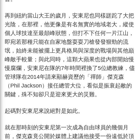
再到紐約當山大王的歲月，安東尼也同樣蹉跎了大把
光陰，在那裡，他更像是有名無實的地域老大，縱使
個人球技達至最顛峰狀態，但打不下任何一片江山，
即宛若那種只能在自家地盤耍耍刀槍發發狠勁的流
氓，始終未能被擺上更具格局與深度的戰場與其他巔
峰敵手較量；與此同時，這顆大蘋果也從內部開始慢
慢腐爛，安東尼在隊的7年時間裡換了5位總教練，儘
管球隊在2014年請來顯赫資歷的「禪師」傑克森
（Phil Jackson）接任總管大位，看似是振衰起敝的
關鍵，殊不知卻只是迎來更大的災難。
起碼對安東尼來說絕對是如此。
就在那時刻的安東尼第一次成為自由球員的幾個月
前，傑克森竟公開於媒體上建議他接受一份遠低於頂