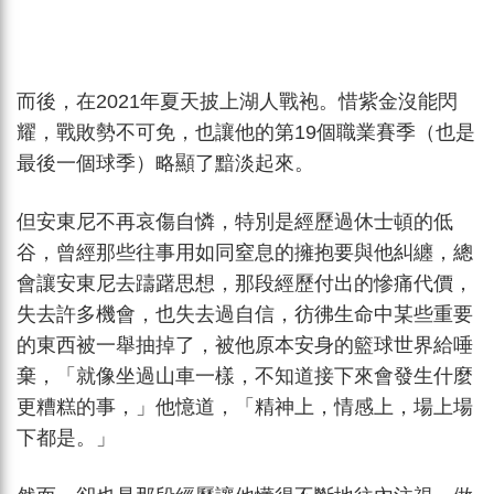
而後，在2021年夏天披上湖人戰袍。惜紫金沒能閃
耀，戰敗勢不可免，也讓他的第19個職業賽季（也是
最後一個球季）略顯了黯淡起來。
但安東尼不再哀傷自憐，特別是經歷過休士頓的低
谷，曾經那些往事用如同窒息的擁抱要與他糾纏，總
會讓安東尼去躊躇思想，那段經歷付出的慘痛代價，
失去許多機會，也失去過自信，彷彿生命中某些重要
的東西被一舉抽掉了，被他原本安身的籃球世界給唾
棄，「就像坐過山車一樣，不知道接下來會發生什麼
更糟糕的事，」他憶道，「精神上，情感上，場上場
下都是。」