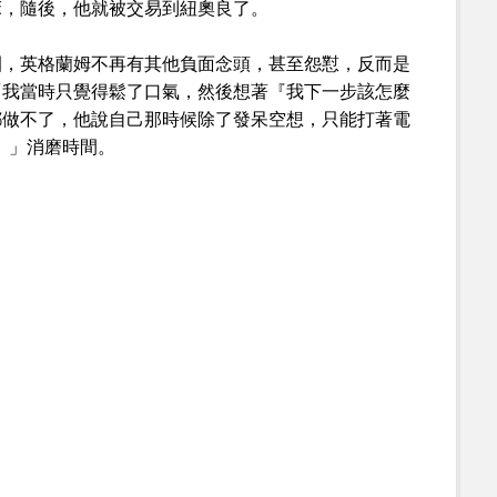
床，隨後，他就被交易到紐奧良了。
圈，英格蘭姆不再有其他負面念頭，甚至怨懟，反而是
「我當時只覺得鬆了口氣，然後想著『我下一步該怎麼
都做不了，他說自己那時候除了發呆空想，只能打著電
時刻）」消磨時間。