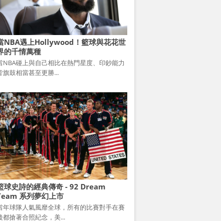
當NBA遇上Hollywood！籃球與花花世
界的千情萬種
當NBA碰上與自己相比在熱門星度、印鈔能力
皆旗鼓相當甚至更勝...
籃球史詩的經典傳奇 - 92 Dream
Team 系列夢幻上市
當年球隊人氣風靡全球，所有的比賽對手在賽
後都搶著合照紀念，美...