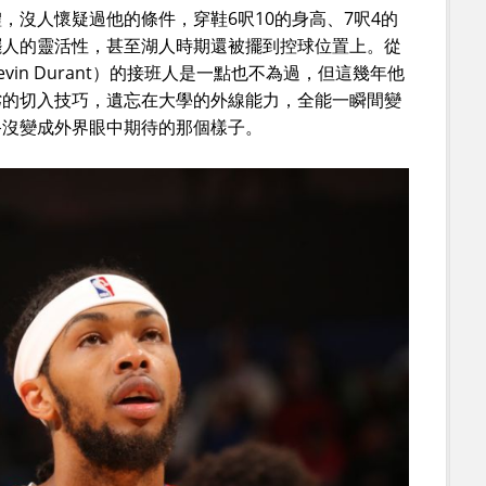
，沒人懷疑過他的條件，穿鞋6呎10的身高、7呎4的
擺人的靈活性，甚至湖人時期還被擺到控球位置上。從
in Durant）的接班人是一點也不為過，但這幾年他
劣的切入技巧，遺忘在大學的外線能力，全能一瞬間變
終沒變成外界眼中期待的那個樣子。