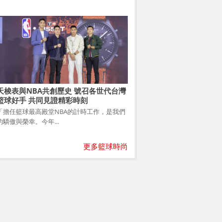
天梭表與NBA共創歷史 號召各世代台灣
籃球好手 共同見證精彩時刻
「擔任籃球最高殿堂NBA的計時工作，是我們
的驕傲與榮幸。今年...
更多籃球時尚