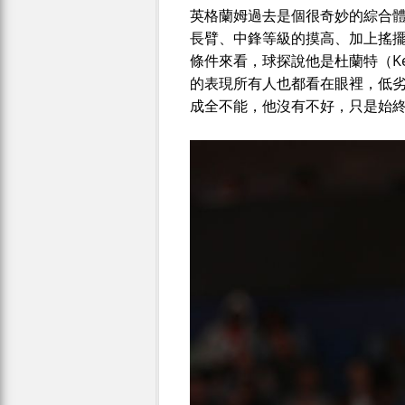
英格蘭姆過去是個很奇妙的綜合體
長臂、中鋒等級的摸高、加上搖
條件來看，球探說他是杜蘭特（Kev
的表現所有人也都看在眼裡，低
成全不能，他沒有不好，只是始