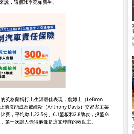
am）來說，這個球季宛如新生。
的英格蘭姆打出生涯最佳表現，詹姆士（LeBron
前沒能成為戴維斯（Anthony Davis）交易案主菜
賽，平均繳出22.5分、6.1籃板和2.8助攻，投籃命
以來，第一次讓人覺得他像是這支球隊的救世主。