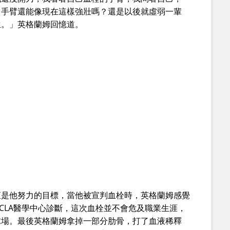
？手臂還能像現在這樣強壯嗎？還是以後就虛弱一輩
生。」英格蘭姆回憶道。
直是他努力的目標，當他被宣判血栓時，英格蘭姆感覺
CLA醫學中心診斷，這次血栓並不會危及職業生涯，
球場。最後英格蘭姆拿掉一部分肋骨，打了血液稀釋