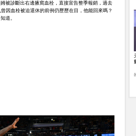
蘭姆被診斷出右邊腋窩血栓，直接宣告整季報銷，過去
sh）也曾因血栓被迫退休的前例仍歷歷在目，他能回來嗎？
不知道。