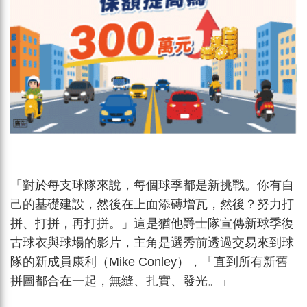
「對於每支球隊來說，每個球季都是新挑戰。你有自
己的基礎建設，然後在上面添磚增瓦，然後？努力打
拼、打拼，再打拼。」這是猶他爵士隊宣傳新球季復
古球衣與球場的影片，主角是選秀前透過交易來到球
隊的新成員康利（Mike Conley），「直到所有新舊
拼圖都合在一起，無縫、扎實、發光。」