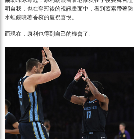
協助球隊奪冠，康利親眼看著老隊友在季後賽舞台證
明自我，也在奪冠後的視訊畫面中，看到蓋索帶著防
水蛙鏡噴著香檳的慶祝喜悅。
而現在，康利也得到自己的機會了。