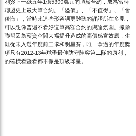
利簽下一紙五年1億5300萬元的頂薪合約，成為當時
聯盟史上最大筆合約。「溢價」、「不值得」、「會
後悔」，當時比這些形容詞更難聽的評語所在多見，
可以想像普遍不看好這筆高額合約的輿論氛圍。撇除
聯盟因為薪資空間大幅提升造成的高價感官效應，生
涯從未入選年度前三隊和明星賽，唯一拿過的年度獎
項只有2012-13年球季最佳防守陣容第二隊的康利，
的確橫看豎看都不像是頂級球星。