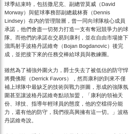
球季結束時，包括撒尼克、副總管莫威（David
Morway）與籃球事務部副總裁林賽（Dennis
Lindsey）在內的管理階層，曾一同向球隊核心成員
承諾，他們會盡一切努力打造一支有奪冠競爭力的球
隊。而他們的承諾在交易到康利，並在自由市場搶下
溜馬射手波格丹諾維奇（Bojan Bogdanovic）後完
成，並把接下來的任務交棒給球員與教練團。
雖然為了補強外圍火力，爵士失去了被低估的防守悍
將費佛斯（Derrick Favors），然而康利的到來不僅
補上球隊中最缺乏的技術與戰力拼圖，形成的強隊氛
圍甚至讓波格丹諾維奇點頭加盟，「康利的領袖天
份、球技、指導年輕球員的態度，他的空檔得分能
力，還有他的防守，我們很高興擁有這一切。」波格
丹諾維奇說。