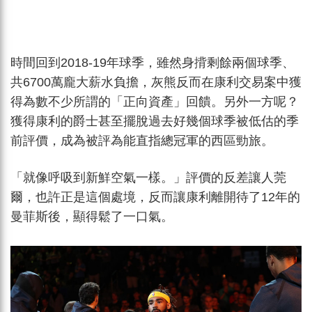
時間回到2018-19年球季，雖然身揹剩餘兩個球季、
共6700萬龐大薪水負擔，灰熊反而在康利交易案中獲
得為數不少所謂的「正向資產」回饋。另外一方呢？
獲得康利的爵士甚至擺脫過去好幾個球季被低估的季
前評價，成為被評為能直指總冠軍的西區勁旅。
「就像呼吸到新鮮空氣一樣。」評價的反差讓人莞
爾，也許正是這個處境，反而讓康利離開待了12年的
曼菲斯後，顯得鬆了一口氣。