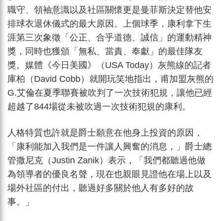
職守、領袖意識以及社區關懷更是曼菲斯決定替他安
排球衣退休儀式的最大原因。上個球季，康利拿下生
涯第三次象徵「公正、合乎道德、誠信」的運動精神
獎，同時也獲頒「無私、當責、奉獻」的最佳隊友
獎。媒體《今日美國》（USA Today）灰熊線的記者
庫柏（David Cobb）就開玩笑地指出，甫加盟灰熊的
G.艾倫在夏季聯賽被吹判了一次技術犯規，讓他已經
超越了844場從未被吹過一次技術犯規的康利。
人格特質也許就是爵士願意在他身上投資的原因，
「康利能加入我們是一件讓人興奮的消息，」爵士總
管撒尼克（Justin Zanik）表示，「我們都聽過他做
為領導者的優良名聲，現在也親眼見證他在場上以及
場外社區的付出，聽過好多關於他人有多好的故
事。」