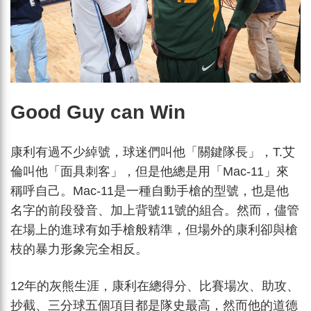
Good Guy can Win
康利有過不少綽號，球迷們叫他「關鍵隊長」，T.艾
倫叫他「面具刺客」，但是他總是用「Mac-11」來
稱呼自己。Mac-11是一種自動手槍的型號，也是他
名字的前段發音、加上背號11號的組合。然而，儘管
在場上的進球有如手槍般精準，但場外的康利卻與槍
枝的暴力形象完全相反。
12年的灰熊生涯，康利在總得分、比賽場次、助攻、
抄截、三分球五個項目都是隊史最高，然而他的道德