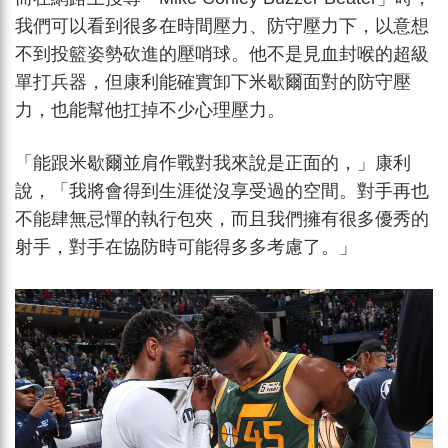
我們可以看到很多在時間壓力、防守壓力下，以意想
不到投籃姿勢砍進的壓哨球。他不是見血封喉的超級
單打兵器，但康利能確實卸下米歇爾面對的防守壓
力，也能幫他扛掉不少心理壓力。
「能跟米歇爾並肩作戰對我來說是正面的，」康利
說，「我將會得到生涯從沒享受過的空間。對手再也
不能肆無忌憚的執行包夾，而且我們擁有很多優秀的
射手，對手在協防時可能得多多考慮了。」