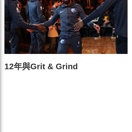
12年與Grit & Grind