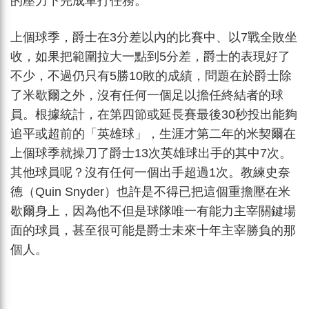
的壓力下完成單打任務。
上個球季，爵士在3分差以內的比賽中、以7戰全敗坐
收，如果把範圍拉大一點到5分差，爵士的表現好了
不少，不過仍只有5勝10敗的成績，問題在於爵士除
了米歇爾之外，沒有任何一個足以擔任終結者的球
員。根據統計，在第四節或延長賽最後30秒投出能夠
追平或超前的「英雄球」，生涯才第二年的米契爾在
上個球季就操刀了爵士13次英雄球出手的其中7次。
其他球員呢？沒有任何一個出手超過1次。教練史奈
德（Quin Snyder）也許是不得已把這個重擔壓在米
歇爾身上，因為他不但是球隊唯一有能力主宰關鍵場
面的球員，甚至很可能是爵士未來十年主宰勝負的那
個人。