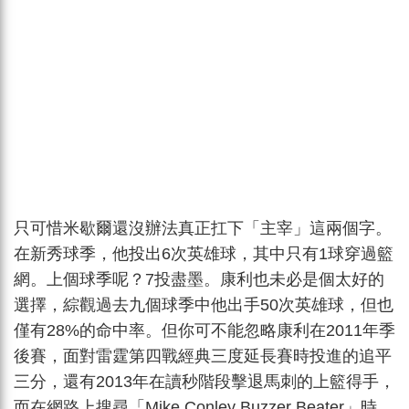
只可惜米歇爾還沒辦法真正扛下「主宰」這兩個字。
在新秀球季，他投出6次英雄球，其中只有1球穿過籃
網。上個球季呢？7投盡墨。康利也未必是個太好的
選擇，綜觀過去九個球季中他出手50次英雄球，但也
僅有28%的命中率。但你可不能忽略康利在2011年季
後賽，面對雷霆第四戰經典三度延長賽時投進的追平
三分，還有2013年在讀秒階段擊退馬刺的上籃得手，
而在網路上搜尋「Mike Conley Buzzer Beater」時，