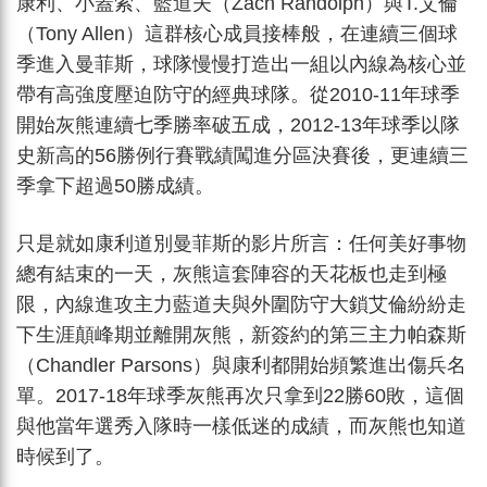
康利、小蓋索、藍道夫（Zach Randolph）與T.艾倫
（Tony Allen）這群核心成員接棒般，在連續三個球
季進入曼菲斯，球隊慢慢打造出一組以內線為核心並
帶有高強度壓迫防守的經典球隊。從2010-11年球季
開始灰熊連續七季勝率破五成，2012-13年球季以隊
史新高的56勝例行賽戰績闖進分區決賽後，更連續三
季拿下超過50勝成績。
只是就如康利道別曼菲斯的影片所言：任何美好事物
總有結束的一天，灰熊這套陣容的天花板也走到極
限，內線進攻主力藍道夫與外圍防守大鎖艾倫紛紛走
下生涯顛峰期並離開灰熊，新簽約的第三主力帕森斯
（Chandler Parsons）與康利都開始頻繁進出傷兵名
單。2017-18年球季灰熊再次只拿到22勝60敗，這個
與他當年選秀入隊時一樣低迷的成績，而灰熊也知道
時候到了。