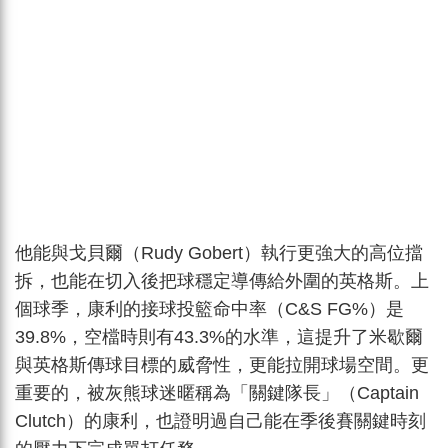
他能與戈貝爾（Rudy Gobert）執行更強大的高位擋
拆，也能在切入後把球穩定導傳給外圍的英格斯。上
個球季，康利的接球投籃命中率（C&S FG%）是
39.8%，空檔時則有43.3%的水準，這提升了米歇爾
與英格斯傳球目標的威脅性，更能拉開球場空間。更
重要的，被灰熊球迷暱稱為「關鍵隊長」（Captain
Clutch）的康利，也證明過自己能在季後賽關鍵時刻