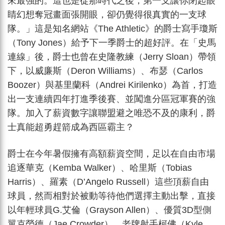
來最強的。這也是從那時代之後，第一支讓你閉起眼
睛幻想奪冠畫面張開眼，卻仍覺得很真實的一支球
隊。」這是知名網站《The Athletic》的爵士寫手瓊斯
（Tony Jones）給予下一季爵士的超好評。在「史馬
連線」後，爵士也曾在史隆教練（Jerry Sloan）帶領
下，以威廉斯（Deron Williams）、布瑟（Carlos
Boozer）與基里蘭科（Andrei Kirilenko）為首，打造
出一支連續四年打進季後賽、並闖進分區冠軍賽的強
隊。加入了薪資數字讓聯盟避之唯恐不及的康利，爵
士真能超勇趕箭成為西區霸主？
爵士在今年暑假擁有高額薪資空間，足以在自由市場
追逐華克（Kemba Walker）、哈里斯（Tobias
Harris）、羅素（D’Angelo Russell）這些頂薪自由
球員，然而相對於被動等待他們選擇主動出擊，直接
以年輕球員G.艾倫（Grayson Allen）、優質3D型側
翼克勞德（Jae Crowder）、老牌射手柯佛（Kyle