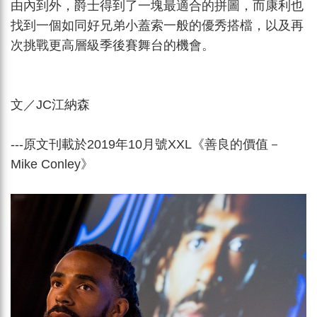
由內到外，爵士得到了一塊最適合的拼圖，而康利也
找到一個如同好兄弟小蓋索一般的優秀搭檔，以及再
次挑戰更高層級季後賽舞台的機會。
文／JC江納森
---原文刊載於2019年10月號XXL《
善良的價值－
Mike Conley
》