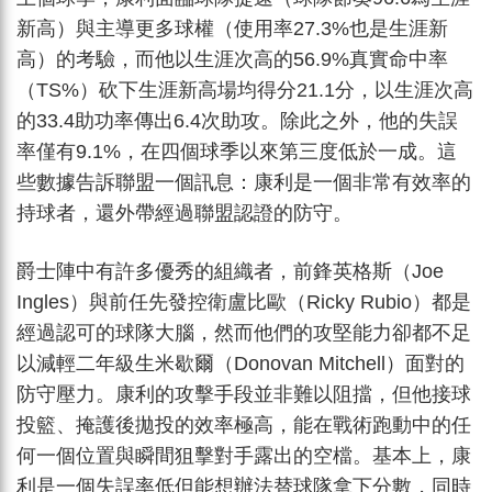
新高）與主導更多球權（使用率27.3%也是生涯新
高）的考驗，而他以生涯次高的56.9%真實命中率
（TS%）砍下生涯新高場均得分21.1分，以生涯次高
的33.4助功率傳出6.4次助攻。除此之外，他的失誤
率僅有9.1%，在四個球季以來第三度低於一成。這
些數據告訴聯盟一個訊息：康利是一個非常有效率的
持球者，還外帶經過聯盟認證的防守。
爵士陣中有許多優秀的組織者，前鋒英格斯（Joe
Ingles）與前任先發控衛盧比歐（Ricky Rubio）都是
經過認可的球隊大腦，然而他們的攻堅能力卻都不足
以減輕二年級生米歇爾（Donovan Mitchell）面對的
防守壓力。康利的攻擊手段並非難以阻擋，但他接球
投籃、掩護後拋投的效率極高，能在戰術跑動中的任
何一個位置與瞬間狙擊對手露出的空檔。基本上，康
利是一個失誤率低但能想辦法替球隊拿下分數，同時