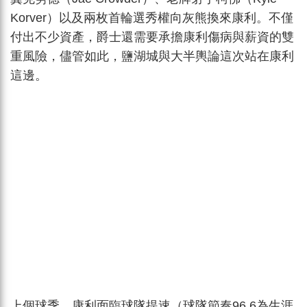
Korver）以及兩枚首輪選秀權向灰熊換來康利。不僅
付出不少資產，爵士還需要承擔康利傷病與薪資的雙
重風險，儘管如此，鹽湖城與大半輿論這次站在康利
這邊。
上個球季，康利面臨球隊提速（球隊節奏96.6為生涯