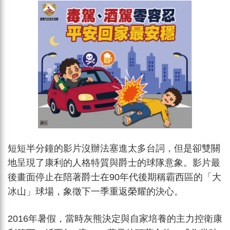
短短半分鐘的影片沒辦法塞進太多台詞，但是卻雙關
地呈現了康利的人格特質與爵士的球隊意象。影片最
後畫面停止在陪著爵士在90年代後期稱霸西區的「大
冰山」球場，象徵下一季重返榮耀的決心。
2016年暑假，當時灰熊決定與自家培養的主力控衛康