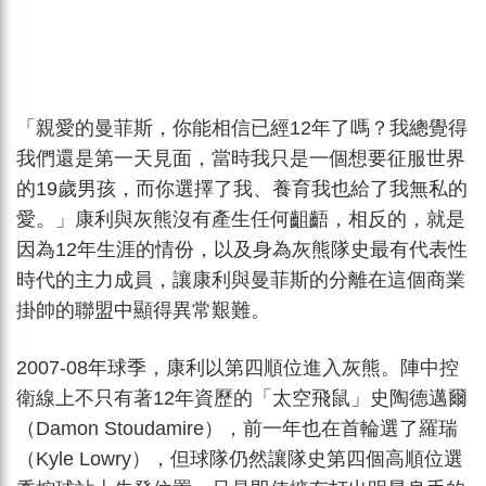
「親愛的曼菲斯，你能相信已經12年了嗎？我總覺得
我們還是第一天見面，當時我只是一個想要征服世界
的19歲男孩，而你選擇了我、養育我也給了我無私的
愛。」康利與灰熊沒有產生任何齟齬，相反的，就是
因為12年生涯的情份，以及身為灰熊隊史最有代表性
時代的主力成員，讓康利與曼菲斯的分離在這個商業
掛帥的聯盟中顯得異常艱難。
2007-08年球季，康利以第四順位進入灰熊。陣中控
衛線上不只有著12年資歷的「太空飛鼠」史陶德邁爾
（Damon Stoudamire），前一年也在首輪選了羅瑞
（Kyle Lowry），但球隊仍然讓隊史第四個高順位選