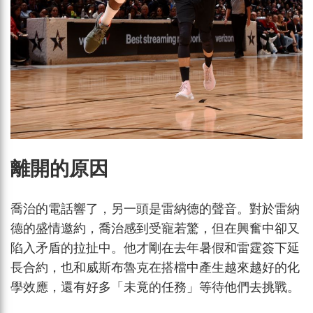
離開的原因
喬治的電話響了，另一頭是雷納德的聲音。對於雷納
德的盛情邀約，喬治感到受寵若驚，但在興奮中卻又
陷入矛盾的拉扯中。他才剛在去年暑假和雷霆簽下延
長合約，也和威斯布魯克在搭檔中產生越來越好的化
學效應，還有好多「未竟的任務」等待他們去挑戰。