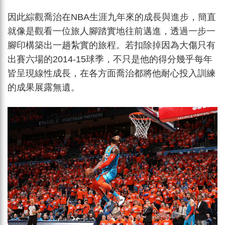
因此綜觀喬治在NBA生涯九年來的成長與進步，簡直
就像是觀看一位旅人腳踏實地往前邁進，透過一步一
腳印構築出一趟紮實的旅程。若扣除掉因為大傷只有
出賽六場的2014-15球季，不只是他的得分幾乎每年
皆呈現線性成長，在各方面喬治都將他耐心投入訓練
的成果展露無遺。