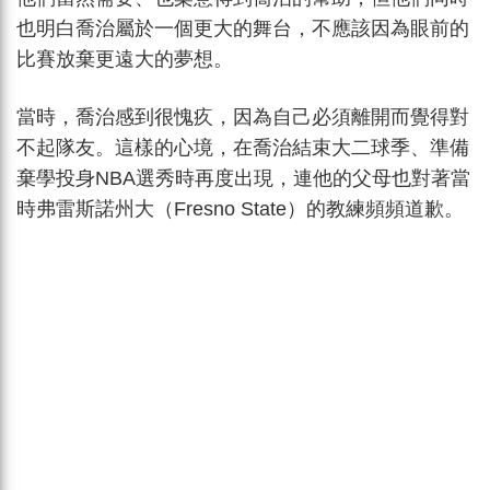
也明白喬治屬於一個更大的舞台，不應該因為眼前的
比賽放棄更遠大的夢想。
當時，喬治感到很愧疚，因為自己必須離開而覺得對
不起隊友。這樣的心境，在喬治結束大二球季、準備
棄學投身NBA選秀時再度出現，連他的父母也對著當
時弗雷斯諾州大（Fresno State）的教練頻頻道歉。