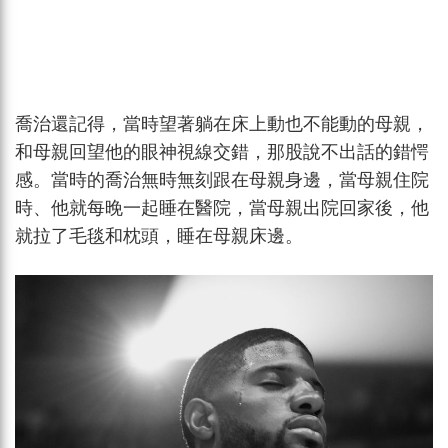
喬治還記得，當時望著躺在床上動也不能動的母親，
和母親回望他的眼神視線交錯，那股說不出話的錯愕
感。當時的喬治無時無刻跟在母親身邊，當母親住院
時、他就每晚一起睡在醫院，當母親出院回家後，他
就拉了毛毯和枕頭，睡在母親床邊。