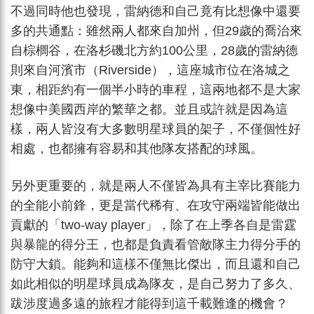
不過同時他也發現，雷納德和自己竟有比想像中還要
多的共通點：雖然兩人都來自加州，但29歲的喬治來
自棕櫚谷，在洛杉磯北方約100公里，28歲的雷納德
則來自河濱市（Riverside），這座城市位在洛城之
東，相距約有一個半小時的車程，這兩地都不是大家
想像中美國西岸的繁華之都。並且或許就是因為這
樣，兩人皆沒有大多數明星球員的架子，不僅個性好
相處，也都擁有容易和其他隊友搭配的球風。
另外更重要的，就是兩人不僅皆為具有主宰比賽能力
的全能小前鋒，更是當代稀有、在攻守兩端皆能做出
貢獻的「two-way player」，除了在上季各自是雷霆
與暴龍的得分王，也都是負責看管敵隊主力得分手的
防守大鎖。能夠和這樣不僅無比傑出，而且還和自己
如此相似的明星球員成為隊友，是自己努力了多久、
跋涉度過多遠的旅程才能得到這千載難逢的機會？