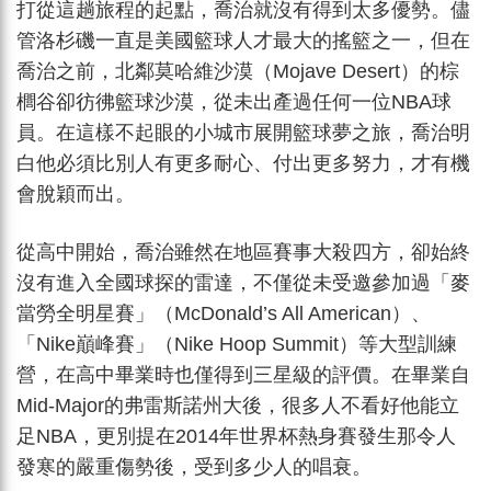
打從這趟旅程的起點，喬治就沒有得到太多優勢。儘
管洛杉磯一直是美國籃球人才最大的搖籃之一，但在
喬治之前，北鄰莫哈維沙漠（Mojave Desert）的棕
櫚谷卻彷彿籃球沙漠，從未出產過任何一位NBA球
員。在這樣不起眼的小城市展開籃球夢之旅，喬治明
白他必須比別人有更多耐心、付出更多努力，才有機
會脫穎而出。
從高中開始，喬治雖然在地區賽事大殺四方，卻始終
沒有進入全國球探的雷達，不僅從未受邀參加過「麥
當勞全明星賽」（McDonald’s All American）、
「Nike巔峰賽」（Nike Hoop Summit）等大型訓練
營，在高中畢業時也僅得到三星級的評價。在畢業自
Mid-Major的弗雷斯諾州大後，很多人不看好他能立
足NBA，更別提在2014年世界杯熱身賽發生那令人
發寒的嚴重傷勢後，受到多少人的唱衰。