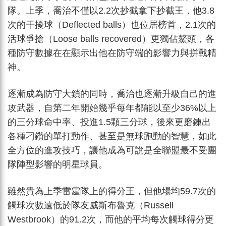
隊。上季，喬治不僅以2.2次抄截拿下抄截王，他3.8
次的干擾球（Deflected balls）也位居榜首，2.1次的
活球爭搶（Loose balls recovered）更獨佔鰲頭，各
種防守數據在在顯示出他在防守端的影響力與拼戰精
神。
逐漸成為防守大鎖的同時，喬治也逐漸升級自己的進
攻武器，自第二年開始幾乎每年都能以至少36%以上
的三分球命中率、投進1.5顆三分球，後來更磨鍊出
各種刁鑽的單打動作、甚至是無球跑動的智慧，如此
全方位的進攻技巧，讓他成為可說是全聯盟最不受團
隊陣型影響的明星球員。
雖然貴為上季雷霆隊上的得分王，但他場均59.7次的
觸球次數遠低於隊友威斯布魯克（Russell
Westbrook）的91.2次，而他的平均每次觸球得分更