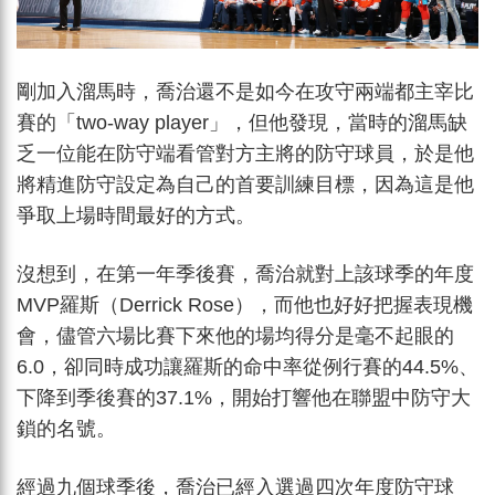
剛加入溜馬時，喬治還不是如今在攻守兩端都主宰比
賽的「two-way player」，但他發現，當時的溜馬缺
乏一位能在防守端看管對方主將的防守球員，於是他
將精進防守設定為自己的首要訓練目標，因為這是他
爭取上場時間最好的方式。
沒想到，在第一年季後賽，喬治就對上該球季的年度
MVP羅斯（Derrick Rose），而他也好好把握表現機
會，儘管六場比賽下來他的場均得分是毫不起眼的
6.0，卻同時成功讓羅斯的命中率從例行賽的44.5%、
下降到季後賽的37.1%，開始打響他在聯盟中防守大
鎖的名號。
經過九個球季後，喬治已經入選過四次年度防守球