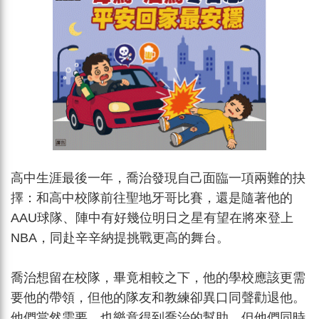
高中生涯最後一年，喬治發現自己面臨一項兩難的抉
擇：和高中校隊前往聖地牙哥比賽，還是隨著他的
AAU球隊、陣中有好幾位明日之星有望在將來登上
NBA，同赴辛辛納提挑戰更高的舞台。
喬治想留在校隊，畢竟相較之下，他的學校應該更需
要他的帶領，但他的隊友和教練卻異口同聲勸退他。
他們當然需要、也樂意得到喬治的幫助，但他們同時