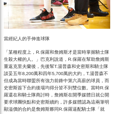
當經紀人的手伸進球隊
「某種程度上，R.保羅和詹姆斯才是當時掌握騎士隊
生殺大權的人。」巴克利說道，R.保羅在幫助詹姆斯
重返克里夫蘭後，先後幫T.湯普森和史密斯和騎士隊
談妥五年8,200萬和四年5,700萬的大約，T.湯普森不
但成為當時聯盟所有強力前鋒中第六高薪的球員，而
史密斯簽下合約後場均得分皆不到雙位數。當時R.保
羅還在和騎士隊商討時，詹姆斯在開季媒體日就公開
要求球團快點和史密斯續約，許多媒體認為這兩筆明
顯溢價的合約是詹姆斯夥同R.保羅逼配騎士隊「就