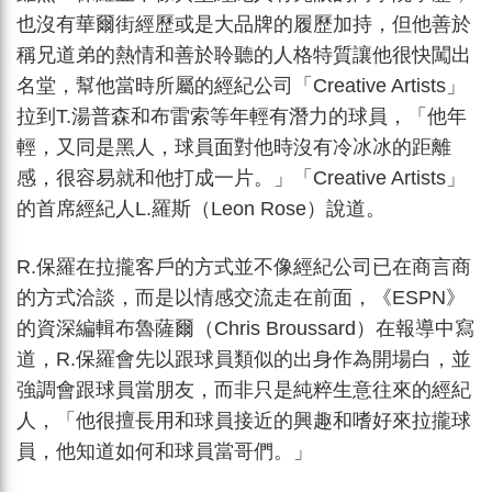
也沒有華爾街經歷或是大品牌的履歷加持，但他善於
稱兄道弟的熱情和善於聆聽的人格特質讓他很快闖出
名堂，幫他當時所屬的經紀公司「Creative Artists」
拉到T.湯普森和布雷索等年輕有潛力的球員，「他年
輕，又同是黑人，球員面對他時沒有冷冰冰的距離
感，很容易就和他打成一片。」「Creative Artists」
的首席經紀人L.羅斯（Leon Rose）說道。
R.保羅在拉攏客戶的方式並不像經紀公司已在商言商
的方式洽談，而是以情感交流走在前面，《ESPN》
的資深編輯布魯薩爾（Chris Broussard）在報導中寫
道，R.保羅會先以跟球員類似的出身作為開場白，並
強調會跟球員當朋友，而非只是純粹生意往來的經紀
人，「他很擅長用和球員接近的興趣和嗜好來拉攏球
員，他知道如何和球員當哥們。」