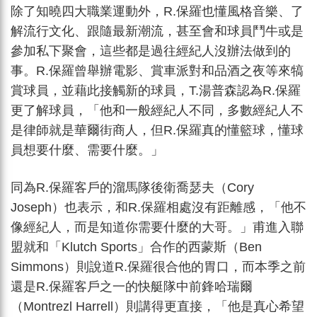
除了知曉四大職業運動外，R.保羅也懂風格音樂、了
解流行文化、跟隨最新潮流，甚至會和球員鬥牛或是
參加私下聚會，這些都是過往經紀人沒辦法做到的
事。R.保羅曾舉辦電影、賞車派對和品酒之夜等來犒
賞球員，並藉此接觸新的球員，T.湯普森認為R.保羅
更了解球員，「他和一般經紀人不同，多數經紀人不
是律師就是華爾街商人，但R.保羅真的懂籃球，懂球
員想要什麼、需要什麼。」
同為R.保羅客戶的溜馬隊後衛喬瑟夫（Cory
Joseph）也表示，和R.保羅相處沒有距離感，「他不
像經紀人，而是知道你需要什麼的大哥。」甫進入聯
盟就和「Klutch Sports」合作的西蒙斯（Ben
Simmons）則說道R.保羅很合他的胃口，而本季之前
還是R.保羅客戶之一的快艇隊中前鋒哈瑞爾
（Montrezl Harrell）則講得更直接，「他是真心希望