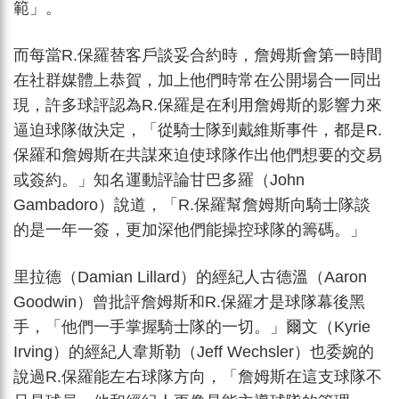
範」。
而每當R.保羅替客戶談妥合約時，詹姆斯會第一時間
在社群媒體上恭賀，加上他們時常在公開場合一同出
現，許多球評認為R.保羅是在利用詹姆斯的影響力來
逼迫球隊做決定，「從騎士隊到戴維斯事件，都是R.
保羅和詹姆斯在共謀來迫使球隊作出他們想要的交易
或簽約。」知名運動評論甘巴多羅（John
Gambadoro）說道，「R.保羅幫詹姆斯向騎士隊談
的是一年一簽，更加深他們能操控球隊的籌碼。」
里拉德（Damian Lillard）的經紀人古德溫（Aaron
Goodwin）曾批評詹姆斯和R.保羅才是球隊幕後黑
手，「他們一手掌握騎士隊的一切。」爾文（Kyrie
Irving）的經紀人韋斯勒（Jeff Wechsler）也委婉的
說過R.保羅能左右球隊方向，「詹姆斯在這支球隊不