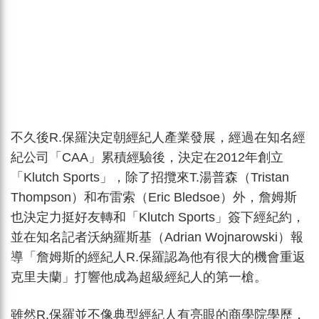
不久後R.保羅決定朝經紀人產業發展，經過在知名經
紀公司「CAA」累積經驗後，決定在2012年創立
「Klutch Sports」，除了招攬來T.湯普森（Tristan
Thompson）和布雷索（Eric Bledsoe）外，詹姆斯
也決定力挺好友轉和「Klutch Sports」簽下經紀約，
並在知名記者沃納羅斯基（Adrian Wojnarowski）報
導「詹姆斯的經紀人R.保羅認為他有很大的機會重返
克里夫蘭」打響他成為超級經紀人的第一槍。
雖然R.保羅並不像典型經紀人有亮眼的商學院學歷，