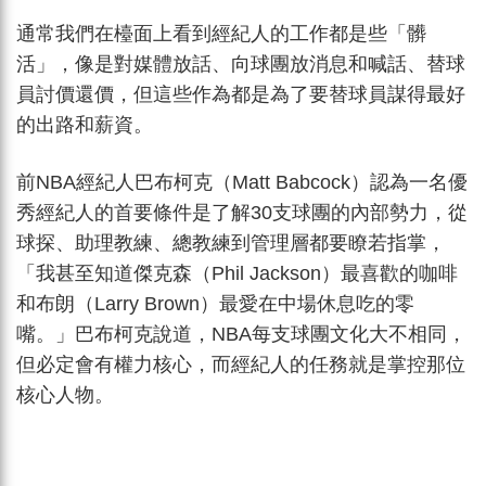
通常我們在檯面上看到經紀人的工作都是些「髒
活」，像是對媒體放話、向球團放消息和喊話、替球
員討價還價，但這些作為都是為了要替球員謀得最好
的出路和薪資。
前NBA經紀人巴布柯克（Matt Babcock）認為一名優
秀經紀人的首要條件是了解30支球團的內部勢力，從
球探、助理教練、總教練到管理層都要瞭若指掌，
「我甚至知道傑克森（Phil Jackson）最喜歡的咖啡
和布朗（Larry Brown）最愛在中場休息吃的零
嘴。」巴布柯克說道，NBA每支球團文化大不相同，
但必定會有權力核心，而經紀人的任務就是掌控那位
核心人物。