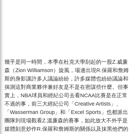
幾乎是同一時間，本季在杜克大學刮起的一股Z.威廉
森（Zion Williamson）旋風，場邊出現R.保羅和詹姆
斯的身影讓許多人議論紛紛，許多媒體也紛紛議論和
揣測這對商業夥伴兼好友是不是在密謀些什麼。但事
實上，NBA球員和經紀公司去看NCAA比賽是在正常
不過的事，前三大經紀公司「Creative Artists」、
「Wasserman Group」和「Excel Sports」也都派出
團隊到現場觀看Z.溫廉森的賽事，如此放大不外乎是
媒體刻意炒作R.保羅和詹姆斯的關係以及抹黑他們的