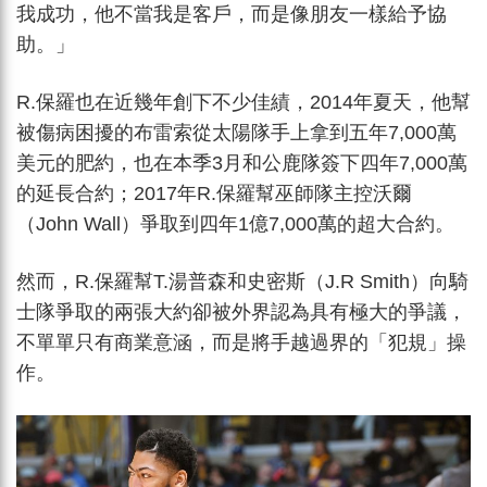
我成功，他不當我是客戶，而是像朋友一樣給予協
助。」
R.保羅也在近幾年創下不少佳績，2014年夏天，他幫
被傷病困擾的布雷索從太陽隊手上拿到五年7,000萬
美元的肥約，也在本季3月和公鹿隊簽下四年7,000萬
的延長合約；2017年R.保羅幫巫師隊主控沃爾
（John Wall）爭取到四年1億7,000萬的超大合約。
然而，R.保羅幫T.湯普森和史密斯（J.R Smith）向騎
士隊爭取的兩張大約卻被外界認為具有極大的爭議，
不單單只有商業意涵，而是將手越過界的「犯規」操
作。