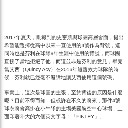
2017年夏天，剛報到的史密斯與球團高層會面，提出
希望能選擇從高中以來一直使用的4號作為背號，這
同時也是芬利在球隊9年生涯中使用的背號，而球團
直接了當地拒絕了他，而這並非是芬利的意見，畢竟
當艾西（Quincy Acy）在2016年短暫效力球隊的時
候，芬利就已經毫不避諱地讓艾西使用這個號碼。
事實上，這次是球團的主張，至於背後的原因是什麼
呢？目前不得而知，但或許在不久的將來，那件4號
球衣將會高掛在小牛隊的主場美國航空中心球場，上
面印著斗大的六個英文字母：「FINLEY」。