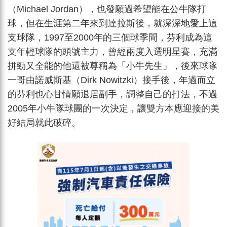
（Michael Jordan），也發願過希望能在公牛隊打
球，但在生涯第二年來到達拉斯後，就深深地愛上這
支球隊，1997至2000年的三個球季間，芬利成為這
支年輕球隊的頭號主力，曾經兩度入選明星賽，充滿
拼勁又全能的他還被尊稱為「小牛先生」，後來球隊
一哥由諾威斯基（Dirk Nowitzki）接手後，年過而立
的芬利也心甘情願退居副手，調整自己的打法，不過
2005年小牛隊球團的一次決定，讓雙方本應迎接的美
好結局就此破碎。