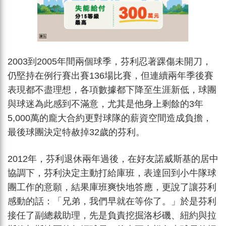
2003到2005年間兩個球季，芬利忍著踝傷未開刀，
仍堅持在例行賽出賽136場比賽，但連續兩年季後賽
表現都不盡理想，各項數據都下降至生涯新低，球團
與球迷為此感到不滿意，尤其是他身上剩餘的3年
5,000萬的龐大合約更對球隊的薪資空間造成負擔，
最後球團決定特赦掉32歲的芬利。
2012年，芬利退休兩年過後，在好友諾威斯基的居中
協調下，芬利決定主動打給庫班，表達回到小牛隊球
團工作的意願，結果庫班爽快地答應，更說了讓芬利
感動的話：「兄弟，我們早就在等你了。」於是芬利
接任了副總裁助理，先是負責挖掘洛杉磯、紐約與拉