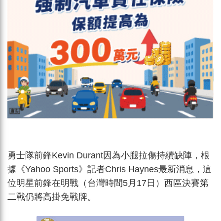
勇士隊前鋒Kevin Durant因為小腿拉傷持續缺陣，根
據《Yahoo Sports》記者Chris Haynes最新消息，這
位明星前鋒在明戰（台灣時間5月17日）西區決賽第
二戰仍將高掛免戰牌。