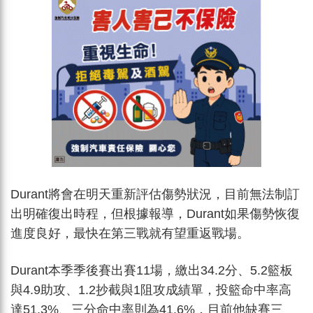
Durant將會在明天重新評估傷勢狀況，目前無法制訂
出明確復出時程，但根據報導，Durant如果傷勢恢復
進度良好，最快在第三戰就有望重返戰場。
Durant本季季後賽出賽11場，繳出34.2分、5.2籃板
與4.9助攻、1.2抄截與1阻攻成績單，投籃命中率高
達51.3%、三分命中率則為41.6%，目前他缺賽三