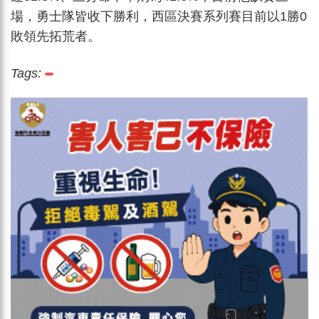
場，勇士隊皆收下勝利，西區決賽系列賽目前以1勝0
敗領先拓荒者。
Tags: