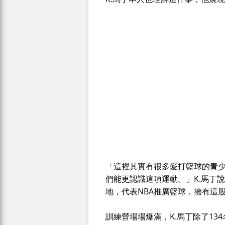
「這裡其實有很多愛打籃球的青
們能更認識這項運動。」K.馬丁
地，代表NBA推廣籃球，擁有這
訓練營場場爆滿，K.馬丁除了13