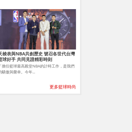
天梭表與NBA共創歷史 號召各世代台灣
籃球好手 共同見證精彩時刻
「擔任籃球最高殿堂NBA的計時工作，是我們
的驕傲與榮幸。今年...
更多籃球時尚