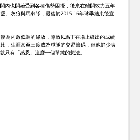
期間內也開始受到各種傷勢困擾，後來在離開效力五年
、灰狼與馬刺隊，最後於2015-16年球季結束後宣
較為內斂低調的緣故，導致K.馬丁在場上繳出的成績
正比，生涯甚至三度成為球隊的交易籌碼，但他鮮少表
球就只有「感恩」這麼一個單純的想法。