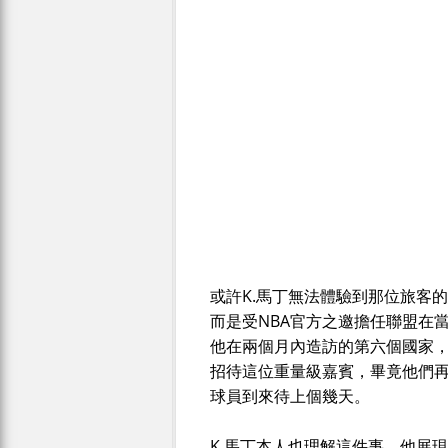
或許K.馬丁無法體驗到那位旅客
而是受NBA官方之邀擔任聯盟在
他在兩個月內造訪的第六個國家
招待這位重量級嘉賓，畢竟他們再
球員到來待上個幾天。
K.馬丁本人也理解這件事，他展