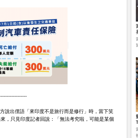
------------------
對方說出俚語「來印度不是旅行而是修行」時，當下笑
由來，只見印度記者回說：「無法考究啦，可能是某個