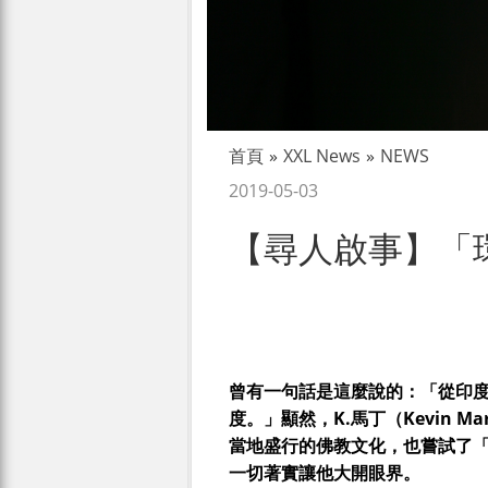
首頁
»
XXL News
»
NEWS
2019-05-03
【尋人啟事】「環球」
曾有一句話是這麼說的：「從印
度。」顯然，K.馬丁（Kevin 
當地盛行的佛教文化，也嘗試了
一切著實讓他大開眼界。