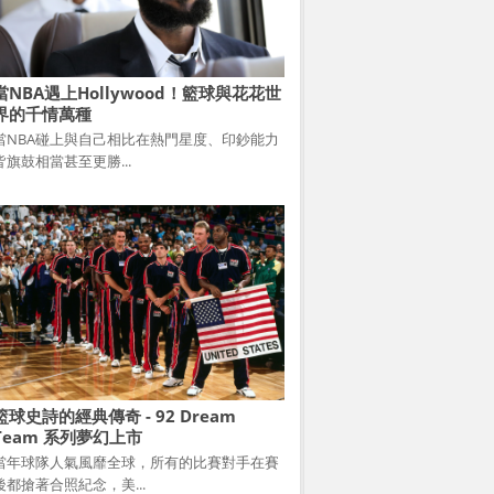
當NBA遇上Hollywood！籃球與花花世
界的千情萬種
當NBA碰上與自己相比在熱門星度、印鈔能力
皆旗鼓相當甚至更勝...
籃球史詩的經典傳奇 - 92 Dream
Team 系列夢幻上市
當年球隊人氣風靡全球，所有的比賽對手在賽
後都搶著合照紀念，美...