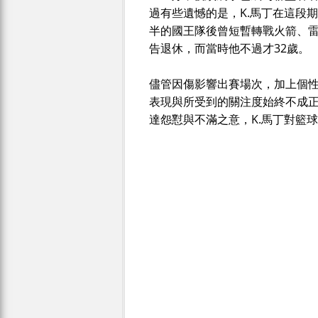
過有些遺憾的是，K.馬丁在這段
半的國王隊後曾短暫轉戰火箭、雷霆
告退休，而當時他不過才32歲。
儘管因傷影響出賽場次，加上個性
表現與所受到的關注度始終不成
達怨懟與不滿之意，K.馬丁對籃