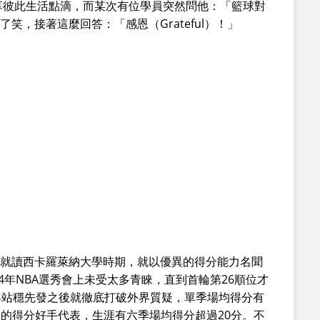
享彼此生活點滴，而某次有位學員突然問他：「籃球對
笑，接著這麼回答：「感恩（Grateful）！」
到就讀西卡羅萊納大學時期，就以優異的得分能力名聞
4年NBA選秀會上未受太多青睞，直到首輪第26順位才
年站穩先發之後就徹底打破外界質疑，單季場均得分有
名的得分好手代表，生涯有六季場均得分超過20分。不