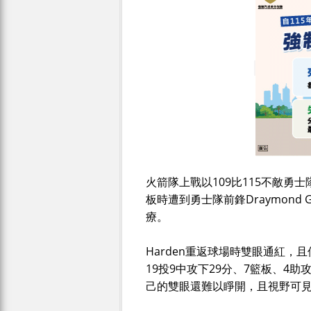
火箭隊上戰以109比115不敵勇士
板時遭到勇士隊前鋒Draymond 
療。
Harden重返球場時雙眼通紅，
19投9中攻下29分、7籃板、4
己的雙眼還難以睜開，且視野可