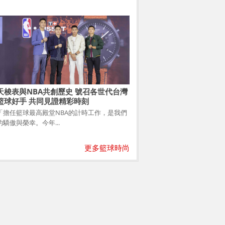
天梭表與NBA共創歷史 號召各世代台灣
籃球好手 共同見證精彩時刻
「擔任籃球最高殿堂NBA的計時工作，是我們
的驕傲與榮幸。今年...
更多籃球時尚