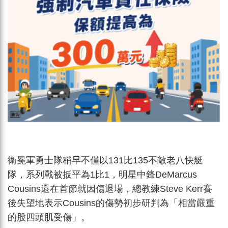
衛冕軍勇士隊稍早不僅以131比135不敵老八快艇
隊，系列戰被扳平為1比1，明星中鋒DeMarcus
Cousins還在首節就因傷退場，總教練Steve Kerr賽
後失望地表示Cousins的傷勢初步研判為「相當嚴重
的股四頭肌受傷」。