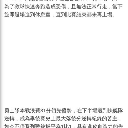
為了救球快速奔跑造成受傷，且無法正常行走，當下
旋即退場進到休息室，直到比賽結束都未再上場。
勇士隊本戰浪費31分領先優勢，在下半場遭到快艇隊
逆轉，成為季後賽史上最大落後分逆轉紀錄的苦主，
如今不僅系列戰被扳平為1比1，具有進攻創造力的先