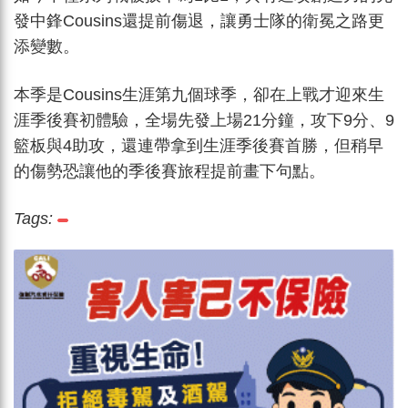
發中鋒Cousins還提前傷退，讓勇士隊的衛冕之路更
添變數。
本季是Cousins生涯第九個球季，卻在上戰才迎來生
涯季後賽初體驗，全場先發上場21分鐘，攻下9分、9
籃板與4助攻，還連帶拿到生涯季後賽首勝，但稍早
的傷勢恐讓他的季後賽旅程提前畫下句點。
Tags: