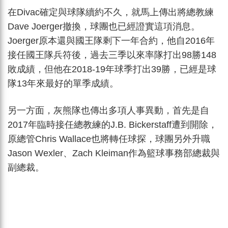
在Divac確定與球隊續約不久，就馬上傳出將總教練
Dave Joerger撤換，球團也已經證實這項消息。
Joerger原本還與國王隊剩下一年合約，他自2016年
接任國王隊兵符後，過去三季以來率隊打出98勝148
敗成績，但他在2018-19年球季打出39勝，已經是球
隊13年來最好的單季成績。
另一方面，灰熊隊也傳出多項人事異動，首先是自
2017年臨時接任總教練的J.B. Bickerstaff遭到開除，
原總管Chris Wallace也將轉任球探，球團另外升職
Jason Wexler、Zach Kleiman作為籃球事務部總裁與
副總裁。