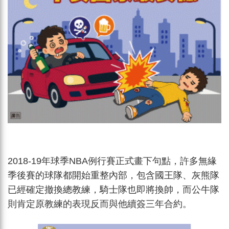
2018-19年球季NBA例行賽正式畫下句點，許多無緣
季後賽的球隊都開始重整內部，包含國王隊、灰熊隊
已經確定撤換總教練，騎士隊也即將換帥，而公牛隊
則肯定原教練的表現反而與他續簽三年合約。