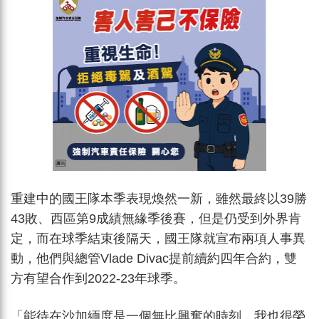
重建中的國王隊本季表現煥然一新，雖然最終以39勝
43敗、西區第9成績無緣季後賽，但是仍受到外界肯
定，而在球季結束後隔天，國王隊就宣布兩項人事異
動，他們與總管Vlade Divac提前續約四年合約，雙
方有望合作到2022-23年球季。
「能待在沙加緬度是一個無比興奮的時刻，我也很榮