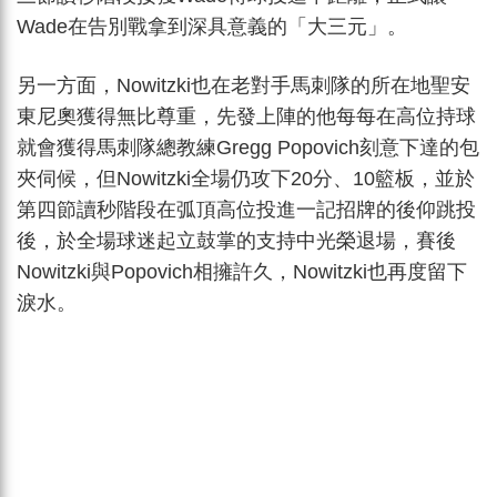
Wade在告別戰拿到深具意義的「大三元」。
另一方面，Nowitzki也在老對手馬刺隊的所在地聖安
東尼奧獲得無比尊重，先發上陣的他每每在高位持球
就會獲得馬刺隊總教練Gregg Popovich刻意下達的包
夾伺候，但Nowitzki全場仍攻下20分、10籃板，並於
第四節讀秒階段在弧頂高位投進一記招牌的後仰跳投
後，於全場球迷起立鼓掌的支持中光榮退場，賽後
Nowitzki與Popovich相擁許久，Nowitzki也再度留下
淚水。