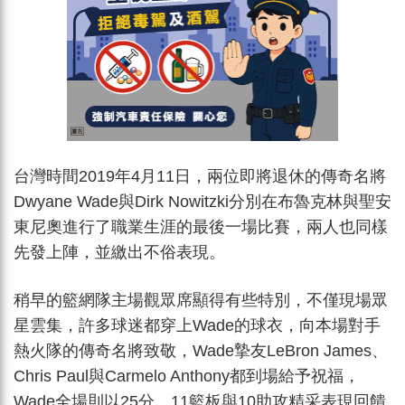
台灣時間2019年4月11日，兩位即將退休的傳奇名將
Dwyane Wade與Dirk Nowitzki分別在布魯克林與聖安
東尼奧進行了職業生涯的最後一場比賽，兩人也同樣
先發上陣，並繳出不俗表現。
稍早的籃網隊主場觀眾席顯得有些特別，不僅現場眾
星雲集，許多球迷都穿上Wade的球衣，向本場對手
熱火隊的傳奇名將致敬，Wade摯友LeBron James、
Chris Paul與Carmelo Anthony都到場給予祝福，
Wade全場則以25分、11籃板與10助攻精采表現回饋