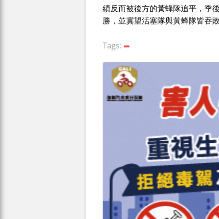
績反而被後方的黃蜂隊追平，季
勝，並冀望活塞隊與黃蜂隊皆吞
Tags: