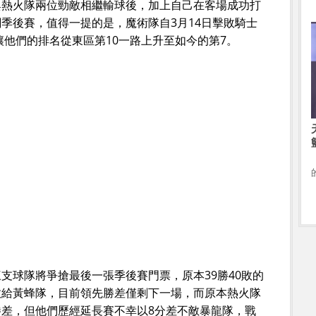
與熱火隊兩位勁敵相繼輸球後，加上自己在客場成功打
季後賽，值得一提的是，魔術隊自3月14日擊敗騎士
讓他們的排名從東區第10一路上升至如今的第7。
支球隊將爭搶最後一張季後賽門票，原本39勝40敗的
敗給黃蜂隊，目前領先勝差僅剩下一場，而原本熱火隊
差，但他們歷經延長賽不幸以8分差不敵暴龍隊，戰