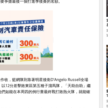
則要爭搶最後一個打進季後賽的名額。
籃網隊則靠著明星後衛D’Angelo Russell全場
下，以12分差擊敗東區第五種子溜馬隊，「天助自助」繼
且他們如能在本周四的例行賽最終戰打敗熱火隊，就能確