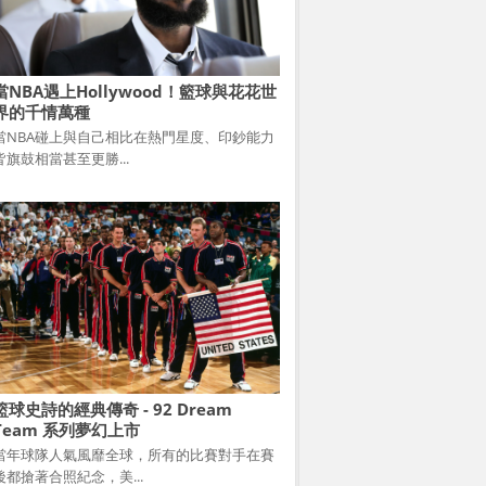
當NBA遇上Hollywood！籃球與花花世
界的千情萬種
當NBA碰上與自己相比在熱門星度、印鈔能力
皆旗鼓相當甚至更勝...
籃球史詩的經典傳奇 - 92 Dream
Team 系列夢幻上市
當年球隊人氣風靡全球，所有的比賽對手在賽
後都搶著合照紀念，美...