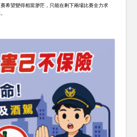
後賽希望變得相當渺茫，只能在剩下兩場比賽全力求
敗。