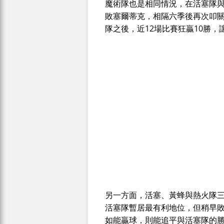
魔術隊也是相同情況，在活塞隊
敗塞爾蒂克，相隔六季後再次叩關
隊之後，近12場比賽狂贏10勝，
另一方面，活塞、黃蜂與熱火隊三
活塞隊暫居最有利地位，但稍早
如能贏球，則能追平與活塞隊的勝