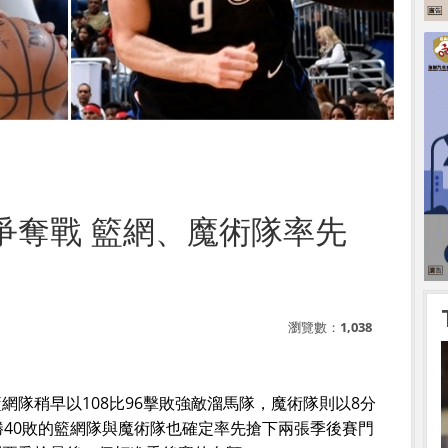
爭奪戰 籃網、魔術隊率先
瀏覽數：
1,038
網隊稍早以108比96擊敗強敵溜馬隊，魔術隊則以8分
勝40敗的籃網隊與魔術隊也確定率先搶下兩張季後賽門