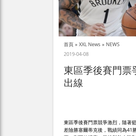
首頁
»
XXL News
»
NEWS
2019-04-08
東區季後賽門票
出線
東區季後賽門票競爭激烈，隨著籃
差險勝塞爾蒂克後，戰績同為41