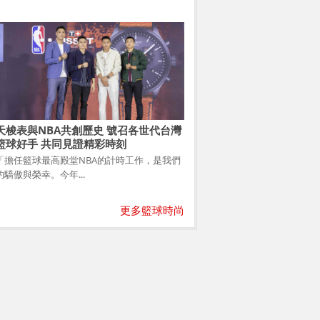
天梭表與NBA共創歷史 號召各世代台灣
籃球好手 共同見證精彩時刻
「擔任籃球最高殿堂NBA的計時工作，是我們
的驕傲與榮幸。今年...
更多籃球時尚