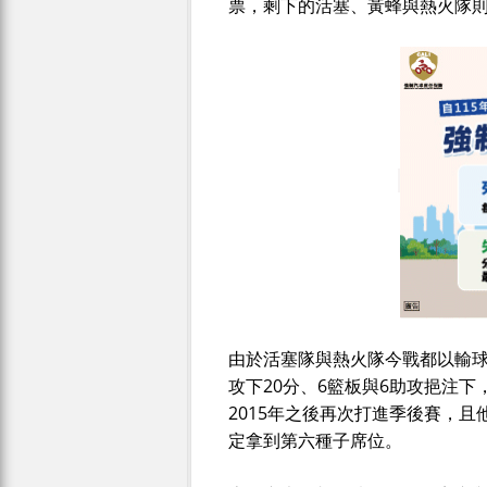
票，剩下的活塞、黃蜂與熱火隊
由於活塞隊與熱火隊今戰都以輸球作收，
攻下20分、6籃板與6助攻挹注
2015年之後再次打進季後賽，
定拿到第六種子席位。