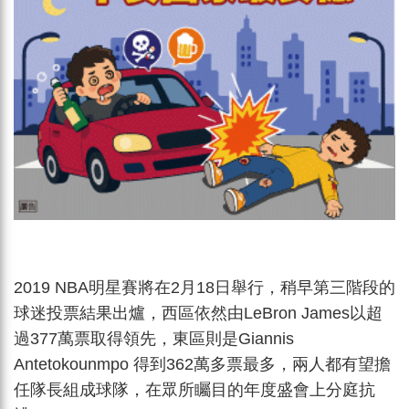
2019 NBA明星賽將在2月18日舉行，稍早第三階段的
球迷投票結果出爐，西區依然由LeBron James以超
過377萬票取得領先，東區則是Giannis
Antetokounmpo 得到362萬多票最多，兩人都有望擔
任隊長組成球隊，在眾所矚目的年度盛會上分庭抗