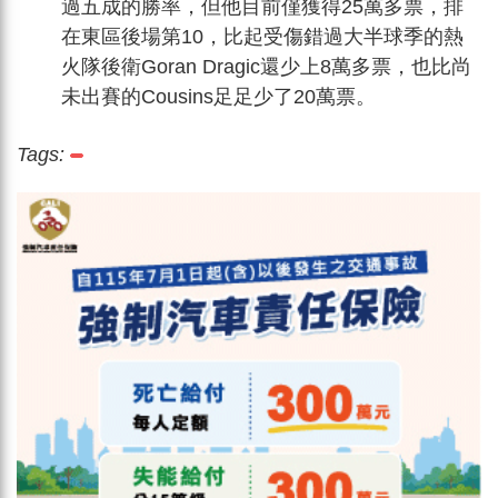
過五成的勝率，但他目前僅獲得25萬多票，排
在東區後場第10，比起受傷錯過大半球季的熱
火隊後衛Goran Dragic還少上8萬多票，也比尚
未出賽的Cousins足足少了20萬票。
Tags: