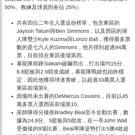
50%、教練及球員則各佔 25%）
共有四位二年生入選這份榜單，包含東區的
Jayson Tatum與Ben Simmons，以及西區的湖
人隊雙少Kyle Kuzma與Lonzo Ball，獲得最多票
數的是七六人的Simmons，他共得到超過94萬
票，目前排在東區後場第四。
暴龍隊前鋒Siakam破繭而出，打出場均15分、
6.8籃板與2.9助攻成績，暴龍隊戰績也始終穩
定，因此他獲得球迷青睞，以超過33萬票入選
東區前場第9。
因傷尚未出賽的DeMarcus Cousins，目前以45
萬多票入選西區前場第10。
巫師隊得分後衛Bradley Beal至今全勤出賽，數
據為24.8分、5籃板與5助攻，在一哥John Wall
受傷後的9場比賽，Beal率隊逆勢打出5勝4敗超