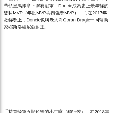
帶領皇馬隊拿下聯賽冠軍，Doncic成為史上最年輕的
雙料MVP（年度MVP與四強賽MVP），而在2017年
歐錦賽上，Doncic也與老大哥Goran Dragic一同幫助
家鄉斯洛維尼亞封王。
手持首輪第五順位籤的小牛隊（獨行俠），在2018年