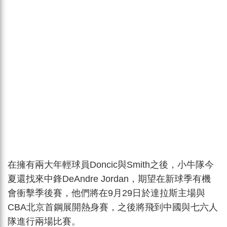
在擁有兩大年輕球員Doncic與Smith之後，小牛隊今
夏還找來中鋒DeAndre Jordan，期望在新球季有機
會衝擊季後賽，他們將在9月29日於達拉斯主場與
CBA北京首鋼展開熱身賽，之後將飛到中國與七六人
隊進行兩場比賽。