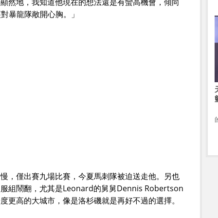
所述。「顯然地，我知道他現在的想法還是有蠻高機會，傾向
經對暴龍隊敞開心胸。」
度緩慢，僅出賽九場比賽，今夏馬刺隊被迫送走他。另也
鬧翻，尤其是Leonard的舅舅Dennis Robertson
曝光度更高的大城市，像是洛杉磯就是再好不過的選擇。