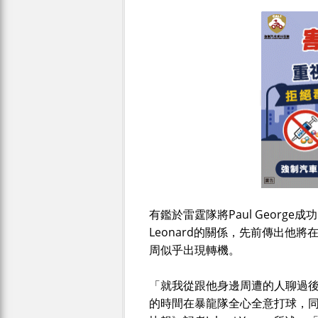
有鑑於雷霆隊將Paul Georg
Leonard的關係，先前傳出他
周似乎出現轉機。
「就我從跟他身邊周遭的人聊過後得
的時間在暴龍隊全心全意打球，