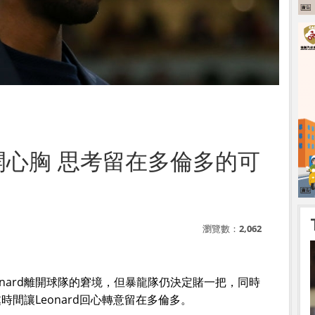
敞開心胸 思考留在多倫多的可
瀏覽數：
2,062
eonard離開球隊的窘境，但暴龍隊仍決定賭一把，同時
間讓Leonard回心轉意留在多倫多。