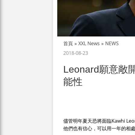
首頁
»
XXL News
»
NEWS
2018-08-23
Leonard願意
能性
儘管明年夏天恐將面臨Kawhi L
他們也有信心，可以用一年的相處時