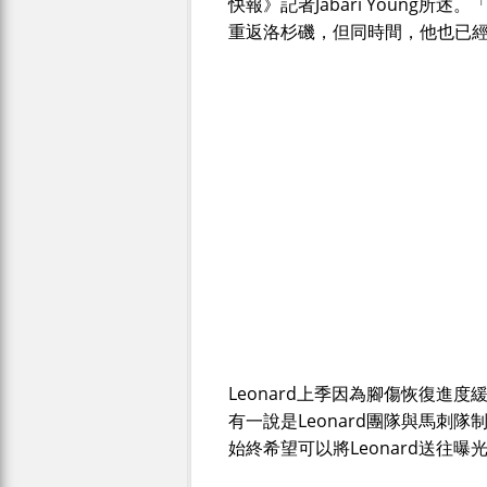
快報》記者Jabari Young
重返洛杉磯，但同時間，他也已
Leonard上季因為腳傷恢復進
有一說是Leonard團隊與馬刺隊制服組
始終希望可以將Leonard送往