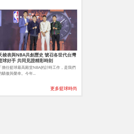
天梭表與NBA共創歷史 號召各世代台灣
籃球好手 共同見證精彩時刻
「擔任籃球最高殿堂NBA的計時工作，是我們
的驕傲與榮幸。今年...
更多籃球時尚