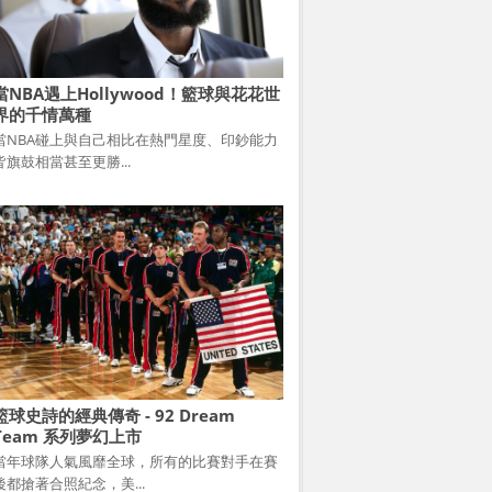
當NBA遇上Hollywood！籃球與花花世
界的千情萬種
當NBA碰上與自己相比在熱門星度、印鈔能力
皆旗鼓相當甚至更勝...
籃球史詩的經典傳奇 - 92 Dream
Team 系列夢幻上市
當年球隊人氣風靡全球，所有的比賽對手在賽
後都搶著合照紀念，美...