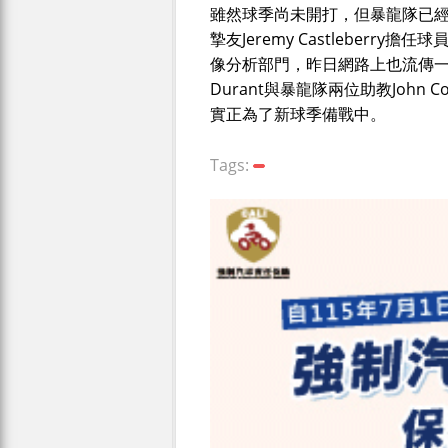
雖然球季尚未開打，但暴龍隊已經幫L
摯友Jeremy Castleberry
像分析部門，昨日網路上也流傳一張Leo
Durant與暴龍隊兩位助教John Co
實正為了新球季備戰中。
Tags: