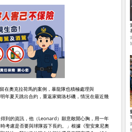
e成功留在奧克拉荷馬的案例，暴龍隊也積極處理與
將在明年夏天跳出合約，重返家鄉洛杉磯，情況在最近幾
到的資訊，他（Leonard）願意敞開心胸，用一年
同時考慮是否要與球隊簽下長約。」根據《聖安東尼奧