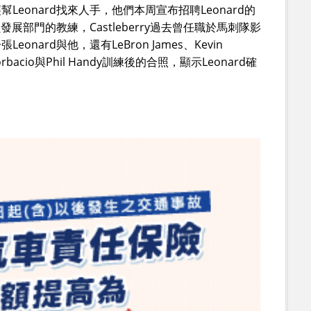
eonard找來人手，他們本周宣布招聘Leonard的
擔任球員發展部門的教練，Castleberry過去曾任職於馬刺隊影
nard與他，還有LeBron James、Kevin
rbacio與Phil Handy訓練後的合照，顯示Leonard確